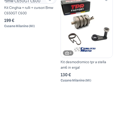
Kit Cinghia + rulli + cursori Bmw
C650GT C600
199 €
Cusano Milanino
(
MI
)
4
Kit desmodromico tpr a stella
am6 in ergal
130 €
Cusano Milanino
(
MI
)