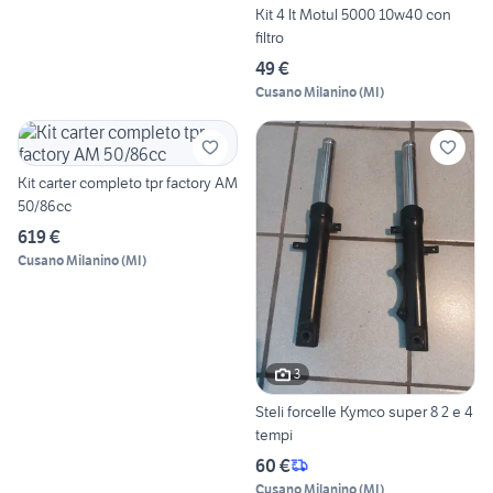
Kit 4 lt Motul 5000 10w40 con
filtro
49 €
Cusano Milanino
(
MI
)
Kit carter completo tpr factory AM
50/86cc
619 €
Cusano Milanino
(
MI
)
3
Steli forcelle Kymco super 8 2 e 4
tempi
60 €
Cusano Milanino
(
MI
)