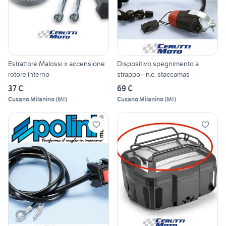
Estrattore Malossi x accensione
Dispositivo spegnimento a
rotore interno
strappo - n.c. staccamas
37 €
69 €
Cusano Milanino
(
MI
)
Cusano Milanino
(
MI
)