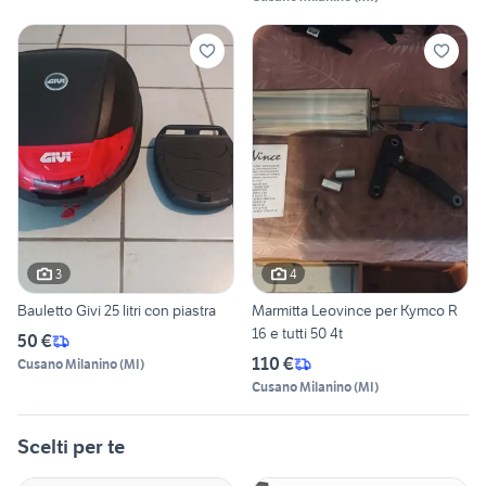
3
4
Bauletto Givi 25 litri con piastra
Marmitta Leovince per Kymco R
16 e tutti 50 4t
50 €
110 €
Cusano Milanino
(
MI
)
Cusano Milanino
(
MI
)
Scelti per te