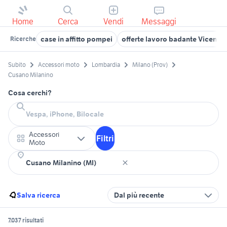
Home
Cerca
Vendi
Messaggi
case in affitto pompei
offerte lavoro badante Vicenza
Ricerche
Subito
Accessori moto
Lombardia
Milano (Prov)
Cusano Milanino
Cosa cerchi?
Accessori
Filtri
Moto
Salva ricerca
Dal più recente
7.037 risultati