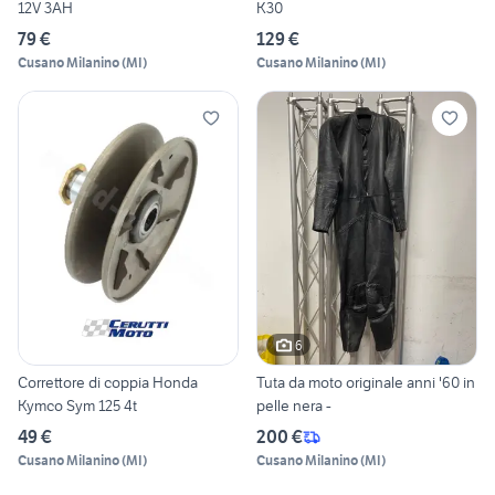
12V 3AH
K30
79 €
129 €
Cusano Milanino
(
MI
)
Cusano Milanino
(
MI
)
6
Correttore di coppia Honda
Tuta da moto originale anni '60 in
Kymco Sym 125 4t
pelle nera -
49 €
200 €
Cusano Milanino
(
MI
)
Cusano Milanino
(
MI
)