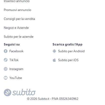
Casalinghi
Inserisci annuncio
Videogiochi
animali
Elettrodomestici
Promuovi annuncio
Audio/Video
Musica e Film
Giardino e Fai da te
Consigli per la vendita
Fotografia
Libri e Riviste
Abbigliamento e
Negozi e Aziende
Telefonia
Strumenti Musicali
Accessori
Subito per le aziende
Sports
Tutto per i bambini
Seguici su
Scarica gratis l'App
Biciclette
Facebook
Subito per Android
Collezionismo
TikTok
Subito per iOS
Instagram
YouTube
©
2026
Subito.it - P.IVA 05526340962