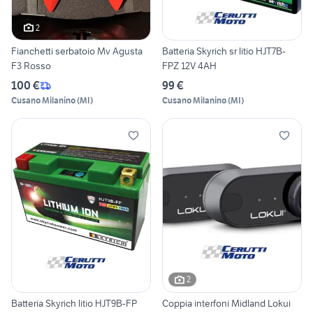
2
Fianchetti serbatoio Mv Agusta
Batteria Skyrich sr litio HJT7B-
F3 Rosso
FPZ 12V 4AH
100 €
99 €
Cusano Milanino
(
MI
)
Cusano Milanino
(
MI
)
2
Batteria Skyrich litio HJT9B-FP
Coppia interfoni Midland Lokui