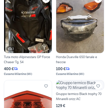
3
Tuta moto iAlpinestars GP Force
Honda Dueville 650 fanale e
Chaser Tg. 54
freccie
400 €
100 €
Cusano Milanino
(
MI
)
Cusano Milanino
(
MI
)
Gruppo termico Black trophy 70
Minarelli orizz AC
129 €