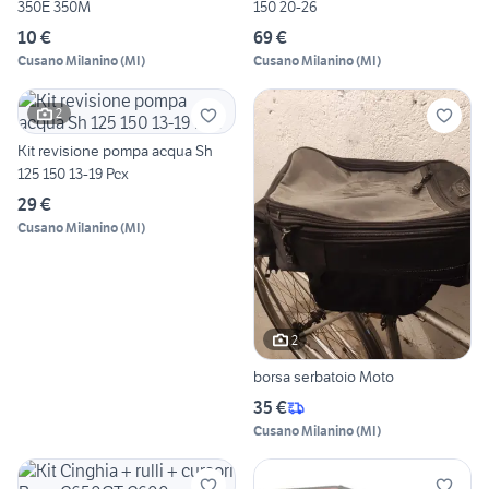
350E 350M
150 20-26
10 €
69 €
Cusano Milanino
(
MI
)
Cusano Milanino
(
MI
)
2
Kit revisione pompa acqua Sh
125 150 13-19 Pcx
29 €
Cusano Milanino
(
MI
)
2
borsa serbatoio Moto
35 €
Cusano Milanino
(
MI
)