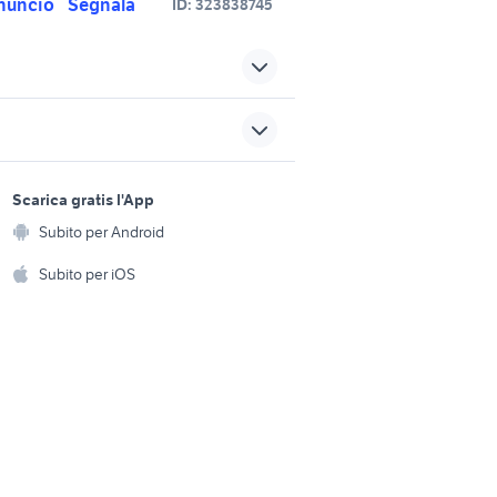
nuncio
Segnala
ID:
323838745
stivali moto xpd
a 1400
stivali moto axo
sports e hobby
a
Scarica gratis l'App
sori moto
stivali moto Lazio
Animali
Subito per Android
ento e
Accessori per animali
lml star 200
hi
Subito per iOS
Musica e Film
omestici
kymco 500 nuovo
yamaha yzf r125
Libri e Riviste
e Fai da te
Strumenti Musicali
amento e
ri
Sports
 i bambini
Biciclette