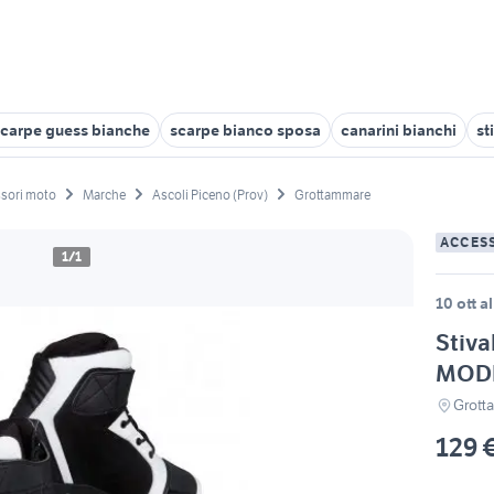
scarpe guess bianche
scarpe bianco sposa
canarini bianchi
st
sori moto
Marche
Ascoli Piceno (Prov)
Grottammare
ACCES
1/1
10 ott a
Stiva
MODE
Grott
129 