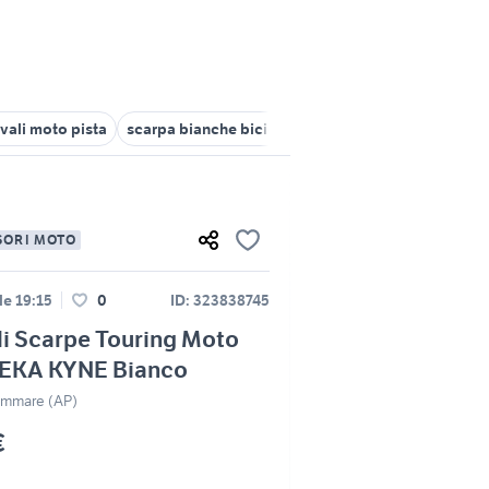
ivali moto pista
scarpa bianche biciclette
scarpe prada uomo bi
SORI MOTO
lle 19:15
0
ID: 323838745
li Scarpe Touring Moto
KA KYNE Bianco
ammare (AP)
€