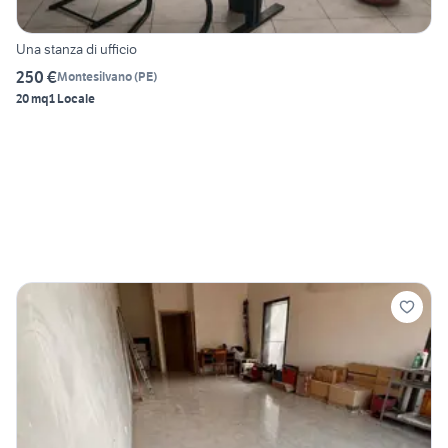
Una stanza di ufficio
250 €
Montesilvano
(
PE
)
20 mq
1 Locale