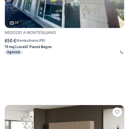
20
NEGOZIO A MONTESILVANO
650 €
Montesilvano
(
PE
)
75 mq
2 Locali
1° Piano
1 Bagno
Agenzia