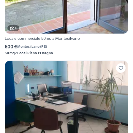
6
Locale commerciale 50mq a Montesilvano
600 €
Montesilvano
(
PE
)
50 mq
2 Locali
Piano T
1 Bagno