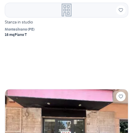
Stanza in studio
Montesilvano
(
PE
)
16 mq
Piano T