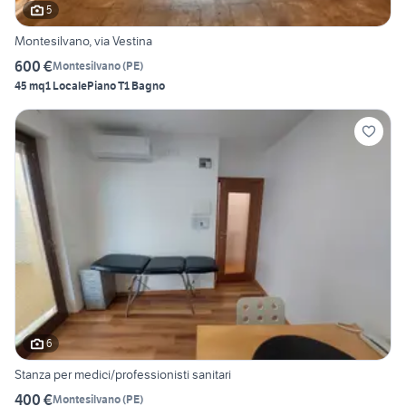
5
Montesilvano, via Vestina
600 €
Montesilvano
(
PE
)
45 mq
1 Locale
Piano T
1 Bagno
6
Stanza per medici/professionisti sanitari
400 €
Montesilvano
(
PE
)