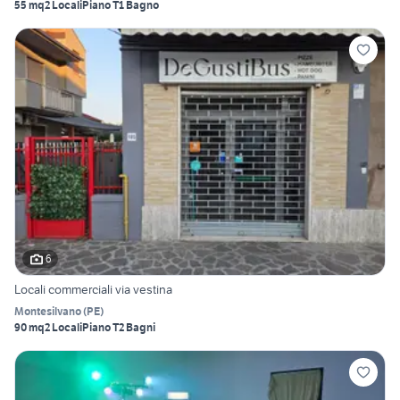
55 mq
2 Locali
Piano T
1 Bagno
6
Locali commerciali via vestina
Montesilvano
(
PE
)
90 mq
2 Locali
Piano T
2 Bagni