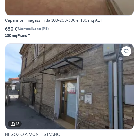
Capannoni magazzini da 100-200-300 e 400 mq A14
650 €
Montesilvano
(
PE
)
100 mq
Piano T
18
NEGOZIO A MONTESILVANO