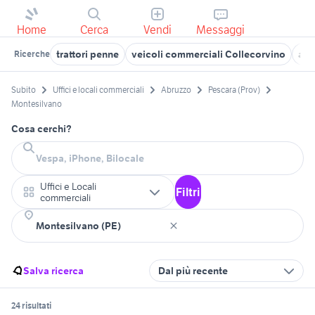
Home
Cerca
Vendi
Messaggi
trattori penne
veicoli commerciali Collecorvino
att
Ricerche
Subito
Uffici e locali commerciali
Abruzzo
Pescara (Prov)
Montesilvano
Cosa cerchi?
Uffici e Locali
Filtri
commerciali
Salva ricerca
Dal più recente
24 risultati