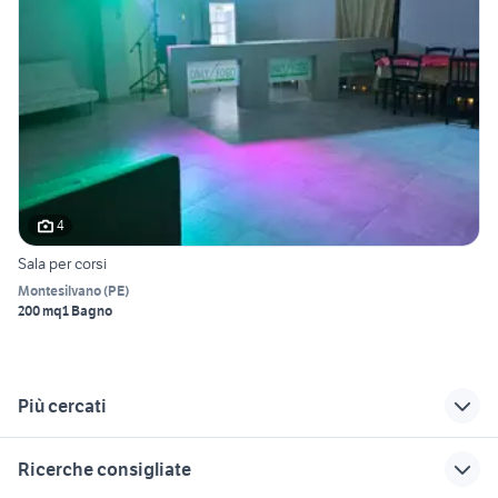
4
Sala per corsi
Montesilvano
(
PE
)
200 mq
1 Bagno
Più cercati
Correlati
Richerche simili
Suggerimenti
Ricerche consigliate
veicoli commerciali
trattore frutteto
veicoli commerciali