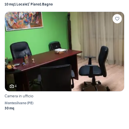
10 mq
1 Locale
1° Piano
1 Bagno
4
Camera in ufficio
Montesilvano
(
PE
)
30 mq