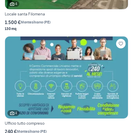
4
Locale santa Filomena
1.500 €
Montesilvano
(
PE
)
130 mq
4
Ufficio tutto compreso
240 €
Montesilvano
(
PE
)