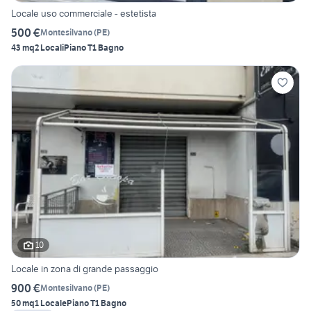
Locale uso commerciale - estetista
500 €
Montesilvano
(
PE
)
43 mq
2 Locali
Piano T
1 Bagno
10
Locale in zona di grande passaggio
900 €
Montesilvano
(
PE
)
50 mq
1 Locale
Piano T
1 Bagno