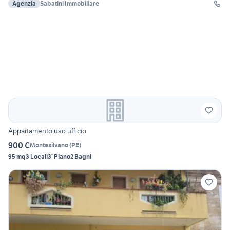
Agenzia
Sabatini Immobiliare
Appartamento uso ufficio
900 €
Montesilvano
(
PE
)
95 mq
3 Locali
3° Piano
2 Bagni