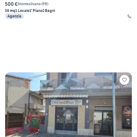
500 €
Montesilvano
(
PE
)
36 mq
1 Locale
1° Piano
2 Bagni
Agenzia