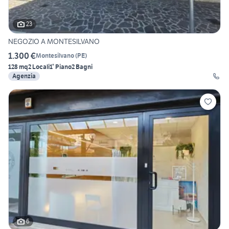
23
NEGOZIO A MONTESILVANO
1.300 €
Montesilvano
(
PE
)
128 mq
2 Locali
1° Piano
2 Bagni
Agenzia
6