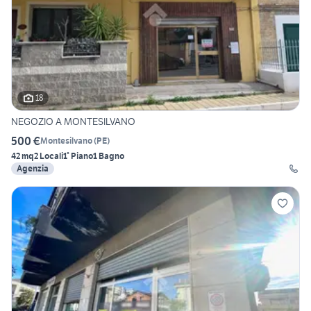
18
NEGOZIO A MONTESILVANO
500 €
Montesilvano
(
PE
)
42 mq
2 Locali
1° Piano
1 Bagno
Agenzia