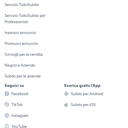
Servizio TuttoSubito
elettronica
per la casa e la
sports e hobby
Servizio TuttoSubito per
persona
Informatica
Animali
Professionisti
Arredamento e
Console e
Accessori per
Casalinghi
Inserisci annuncio
Videogiochi
animali
Elettrodomestici
Promuovi annuncio
Audio/Video
Musica e Film
Giardino e Fai da te
Consigli per la vendita
Fotografia
Libri e Riviste
Abbigliamento e
Negozi e Aziende
Telefonia
Strumenti Musicali
Accessori
Subito per le aziende
Sports
Tutto per i bambini
Seguici su
Scarica gratis l'App
Biciclette
Facebook
Subito per Android
Collezionismo
TikTok
Subito per iOS
Instagram
YouTube