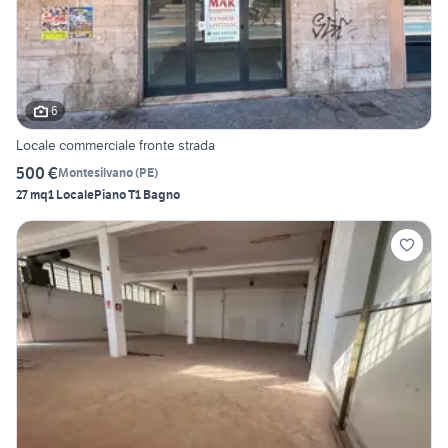
6
Locale commerciale fronte strada
500 €
Montesilvano
(
PE
)
27 mq
1 Locale
Piano T
1 Bagno