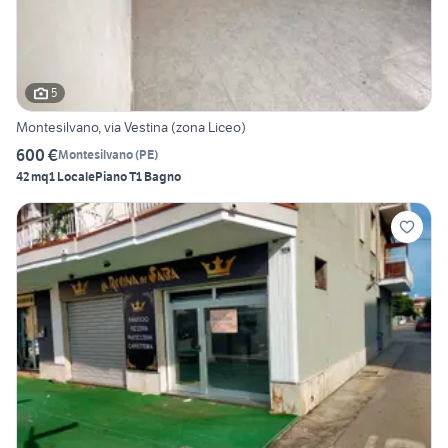
5
Montesilvano, via Vestina (zona Liceo)
600 €
Montesilvano
(
PE
)
42 mq
1 Locale
Piano T
1 Bagno