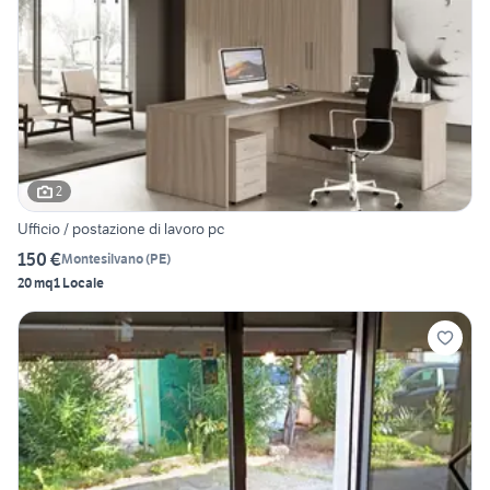
2
Ufficio / postazione di lavoro pc
150 €
Montesilvano
(
PE
)
20 mq
1 Locale