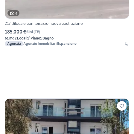
4
217 Bilocale con terrazzo nuova costruzione
185.000 €
Silvi
(
TE
)
61 mq
2 Locali
1° Piano
1 Bagno
Agenzia
Agenzie Immobiliari Espansione