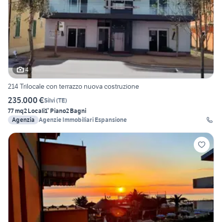
4
214 Trilocale con terrazzo nuova costruzione
235.000 €
Silvi
(
TE
)
77 mq
2 Locali
1° Piano
2 Bagni
Agenzia
Agenzie Immobiliari Espansione