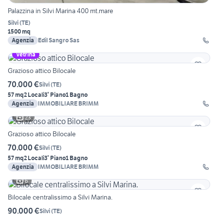
Palazzina in Silvi Marina 400 mt.mare
Silvi
(
TE
)
1500 mq
Agenzia
Edil Sangro Sas
Vetrina
Grazioso attico Bilocale
70.000 €
Silvi
(
TE
)
57 mq
2 Locali
3° Piano
1 Bagno
Agenzia
IMMOBILIARE BRIMM
23
Grazioso attico Bilocale
70.000 €
Silvi
(
TE
)
57 mq
2 Locali
3° Piano
1 Bagno
Agenzia
IMMOBILIARE BRIMM
6
Bilocale centralissimo a Silvi Marina.
90.000 €
Silvi
(
TE
)