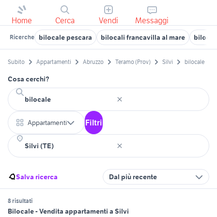
Home
Cerca
Vendi
Messaggi
bilocale pescara
bilocali francavilla al mare
bilocal
Ricerche
Subito
Appartamenti
Abruzzo
Teramo (Prov)
Silvi
bilocale
Cosa cerchi?
Filtri
Appartamenti
Salva ricerca
Dal più recente
8 risultati
Bilocale - Vendita appartamenti a Silvi