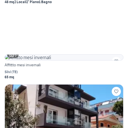
48 mq
2 Locali
2° Piano
1 Bagno
5
Affittto mesi invernali
Silvi
(
TE
)
65 mq