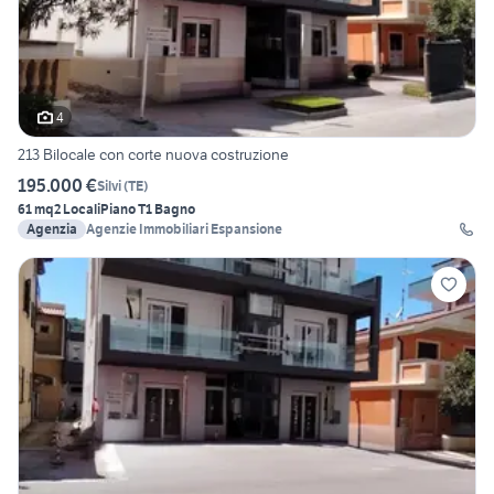
4
213 Bilocale con corte nuova costruzione
195.000 €
Silvi
(
TE
)
61 mq
2 Locali
Piano T
1 Bagno
Agenzia
Agenzie Immobiliari Espansione