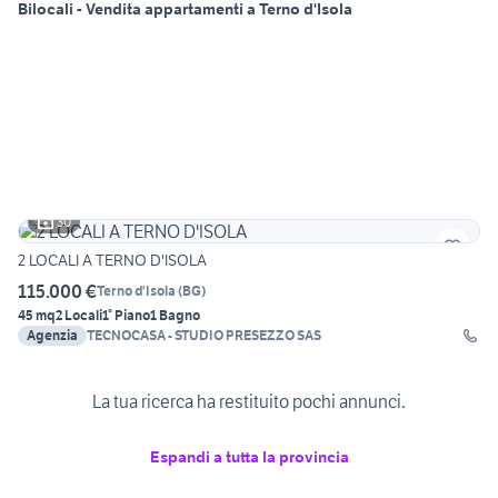
Bilocali - Vendita appartamenti a Terno d'Isola
30
2 LOCALI A TERNO D'ISOLA
115.000 €
Terno d'Isola
(
BG
)
45 mq
2 Locali
1° Piano
1 Bagno
Agenzia
TECNOCASA - STUDIO PRESEZZO SAS
La tua ricerca ha restituito pochi annunci.
Espandi a tutta la provincia