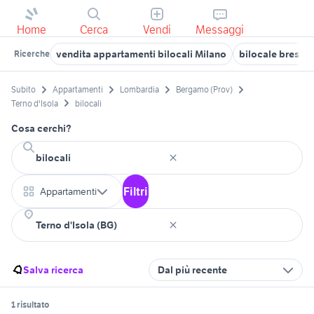
Home
Cerca
Vendi
Messaggi
vendita appartamenti bilocali Milano
bilocale brescia
Ricerche
Subito
Appartamenti
Lombardia
Bergamo (Prov)
Terno d'Isola
bilocali
Cosa cerchi?
Filtri
Appartamenti
Salva ricerca
Dal più recente
1 risultato