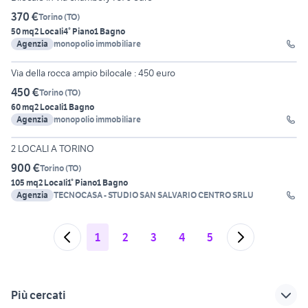
370 €
Torino
(
TO
)
50 mq
2 Locali
4° Piano
1 Bagno
Agenzia
monopolio immobiliare
3
Via della rocca ampio bilocale : 450 euro
450 €
Torino
(
TO
)
60 mq
2 Locali
1 Bagno
Agenzia
monopolio immobiliare
16
2 LOCALI A TORINO
900 €
Torino
(
TO
)
105 mq
2 Locali
1° Piano
1 Bagno
Agenzia
TECNOCASA - STUDIO SAN SALVARIO CENTRO SRLU
1
2
3
4
5
Più cercati