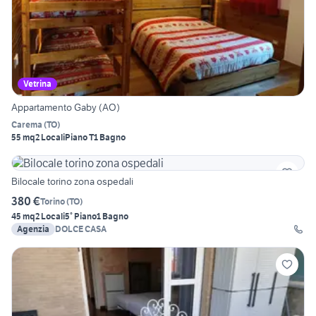
Vetrina
Appartamento Gaby (AO)
Carema
(
TO
)
55 mq
2 Locali
Piano T
1 Bagno
Bilocale torino zona ospedali
380 €
Torino
(
TO
)
45 mq
2 Locali
5° Piano
1 Bagno
Agenzia
DOLCE CASA