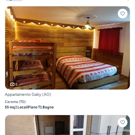
6
Appartamento Gaby (AO)
Carema
(
TO
)
55 mq
2 Locali
Piano T
1 Bagno