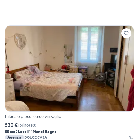
Bilocale pressi corso vinzaglio
530 €
Torino
(
TO
)
55 mq
2 Locali
4° Piano
1 Bagno
Agenzia
DOLCE CASA