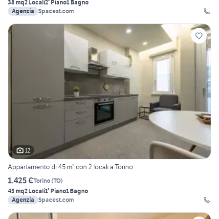
38 mq
2 Locali
2° Piano
1 Bagno
Agenzia
Spacest.com
12
Appartamento di 45 m² con 2 locali a Torino
1.425 €
Torino
(
TO
)
45 mq
2 Locali
1° Piano
1 Bagno
Agenzia
Spacest.com