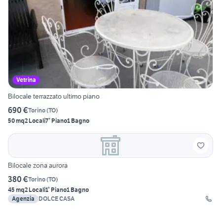
Vetrina
Bilocale terrazzato ultimo piano
690 €
Torino
(
TO
)
50 mq
2 Locali
7° Piano
1 Bagno
Bilocale zona aurora
380 €
Torino
(
TO
)
45 mq
2 Locali
1° Piano
1 Bagno
Agenzia
DOLCE CASA