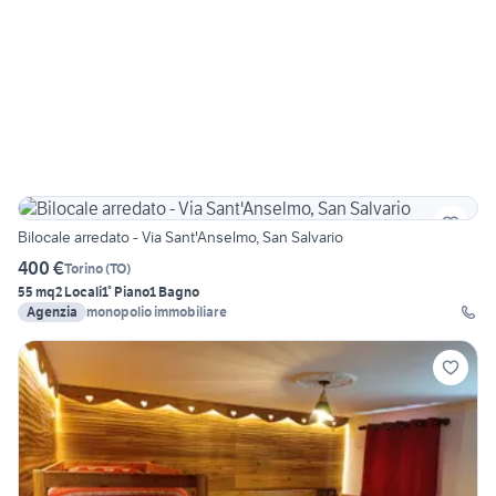
Bilocale arredato - Via Sant'Anselmo, San Salvario
400 €
Torino
(
TO
)
55 mq
2 Locali
1° Piano
1 Bagno
Agenzia
monopolio immobiliare