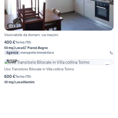
3
Visionabiile da domani: via mazzini
400 €
Torino
(
TO
)
50 mq
2 Locali
2° Piano
1 Bagno
Agenzia
monopolio immobiliare
6
Uso Transitorio Bilocale in Villa collina Torino
600 €
Torino
(
TO
)
35 mq
2 Locali
Semint.