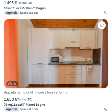
1.495 €
Torino
(
TO
)
50 mq
2 Locali
5° Piano
1 Bagno
Agenzia
Spacest.com
30
Appartamento di 74 m² con 2 locali a Torino
1.650 €
Torino
(
TO
)
74 mq
2 Locali
4° Piano
1 Bagno
Agenzia
Spacest.com