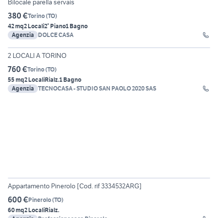
Bilocale parella servais
380 €
Torino
(
TO
)
42 mq
2 Locali
2° Piano
1 Bagno
Agenzia
DOLCE CASA
2 LOCALI A TORINO
760 €
Torino
(
TO
)
55 mq
2 Locali
Rialz.
1 Bagno
Agenzia
TECNOCASA - STUDIO SAN PAOLO 2020 SAS
17
Appartamento Pinerolo [Cod. rif 3334532ARG]
600 €
Pinerolo
(
TO
)
60 mq
2 Locali
Rialz.