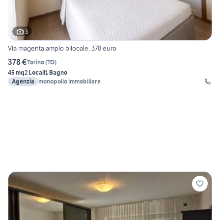
3
Via magenta ampio bilocale: 378 euro
378 €
Torino
(
TO
)
45 mq
2 Locali
1 Bagno
Agenzia
monopolio immobiliare