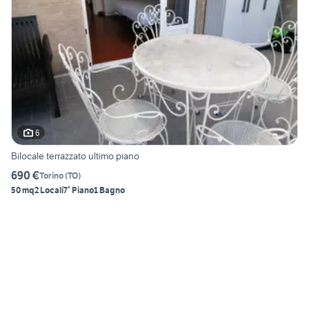
6
Bilocale terrazzato ultimo piano
690 €
Torino
(
TO
)
50 mq
2 Locali
7° Piano
1 Bagno