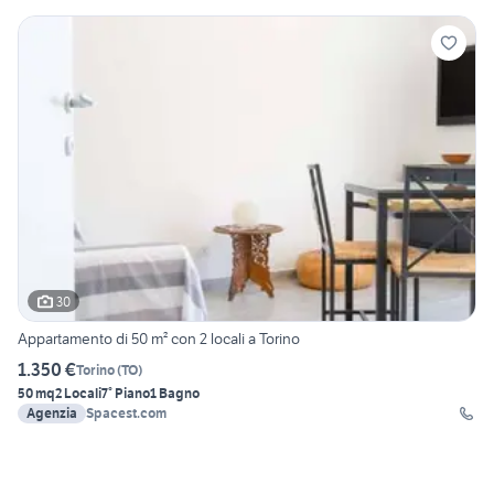
30
Appartamento di 50 m² con 2 locali a Torino
1.350 €
Torino
(
TO
)
50 mq
2 Locali
7° Piano
1 Bagno
Agenzia
Spacest.com