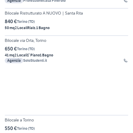
Agenzia
Professionecasa Pinerolo
6
Bilocale Ristrutturato A NUOVO | Santa Rita
840 €
Torino
(
TO
)
50 mq
2 Locali
Rialz.
1 Bagno
12
Bilocale via Orta, Torino
650 €
Torino
(
TO
)
41 mq
2 Locali
1° Piano
1 Bagno
Agenzia
SoloStudenti.it
25
Bilocale a Torino
550 €
Torino
(
TO
)