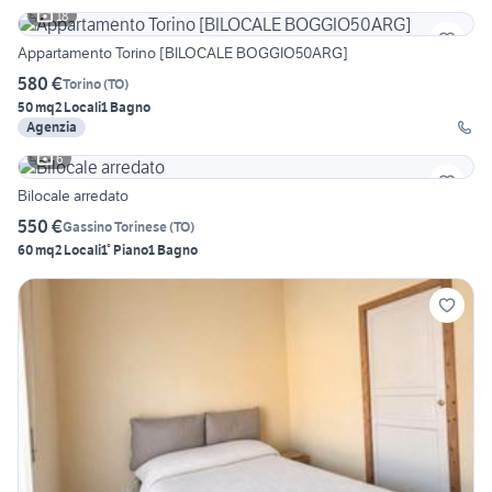
18
Appartamento Torino [BILOCALE BOGGIO50ARG]
580 €
Torino
(
TO
)
50 mq
2 Locali
1 Bagno
Agenzia
6
Bilocale arredato
550 €
Gassino Torinese
(
TO
)
60 mq
2 Locali
1° Piano
1 Bagno