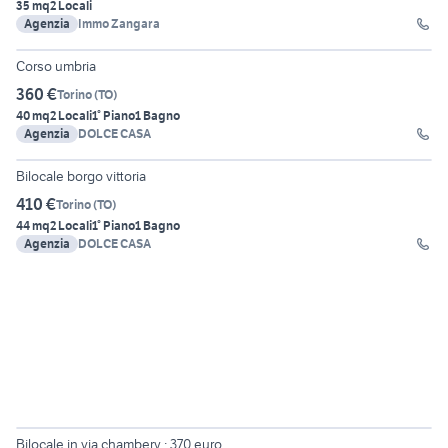
35 mq
2 Locali
Agenzia
Immo Zangara
Corso umbria
360 €
Torino
(
TO
)
40 mq
2 Locali
1° Piano
1 Bagno
Agenzia
DOLCE CASA
Bilocale borgo vittoria
410 €
Torino
(
TO
)
44 mq
2 Locali
1° Piano
1 Bagno
Agenzia
DOLCE CASA
4
Bilocale in via chambery : 370 euro