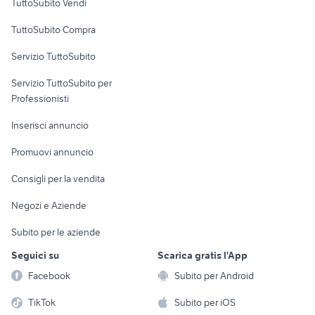
TuttoSubito Vendi
Uffici e Locali
TuttoSubito Compra
commerciali
Servizio TuttoSubito
elettronica
per la casa e la
sports e hobby
Servizio TuttoSubito per
persona
Informatica
Animali
Professionisti
Arredamento e
Console e
Accessori per
Casalinghi
Inserisci annuncio
Videogiochi
animali
Elettrodomestici
Promuovi annuncio
Audio/Video
Musica e Film
Giardino e Fai da te
Consigli per la vendita
Fotografia
Libri e Riviste
Abbigliamento e
Negozi e Aziende
Telefonia
Strumenti Musicali
Accessori
Subito per le aziende
Sports
Tutto per i bambini
Seguici su
Scarica gratis l'App
Biciclette
Facebook
Subito per Android
Collezionismo
TikTok
Subito per iOS