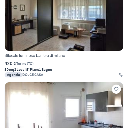
Bilocale luminoso barriera di milano
420 €
Torino
(
TO
)
50 mq
2 Locali
5° Piano
1 Bagno
Agenzia
DOLCE CASA