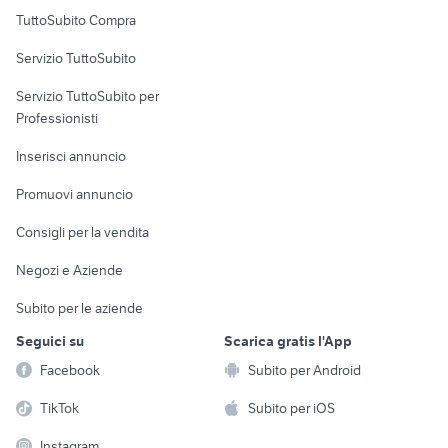
Uffici e Locali
TuttoSubito Compra
commerciali
Servizio TuttoSubito
elettronica
per la casa e la
sports e hobby
Servizio TuttoSubito per
persona
Informatica
Animali
Professionisti
Arredamento e
Console e
Accessori per
Casalinghi
Inserisci annuncio
Videogiochi
animali
Elettrodomestici
Promuovi annuncio
Audio/Video
Musica e Film
Giardino e Fai da te
Consigli per la vendita
Fotografia
Libri e Riviste
Abbigliamento e
Negozi e Aziende
Telefonia
Strumenti Musicali
Accessori
Subito per le aziende
Sports
Tutto per i bambini
Seguici su
Scarica gratis l'App
Biciclette
Facebook
Subito per Android
Collezionismo
TikTok
Subito per iOS
Instagram