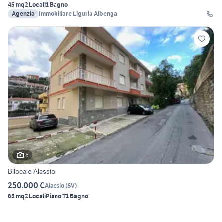
45 mq
2 Locali
1 Bagno
Agenzia
Immobiliare Liguria Albenga
6
Bilocale Alassio
250.000 €
Alassio
(
SV
)
65 mq
2 Locali
Piano T
1 Bagno