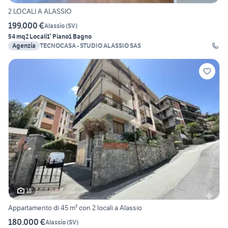
2 LOCALI A ALASSIO
199.000 €
Alassio
(
SV
)
54 mq
2 Locali
1° Piano
1 Bagno
Agenzia
TECNOCASA - STUDIO ALASSIO SAS
18
Appartamento di 45 m² con 2 locali a Alassio
180.000 €
Alassio
(
SV
)