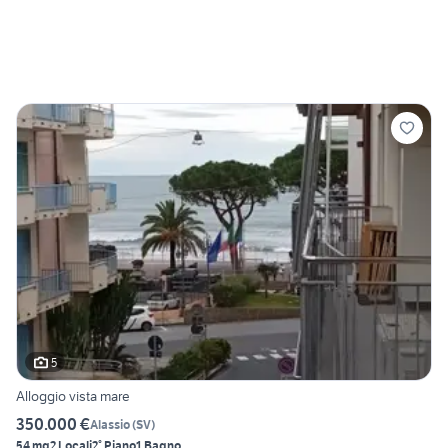
5
Alloggio vista mare
350.000 €
Alassio
(
SV
)
54 mq
2 Locali
2° Piano
1 Bagno