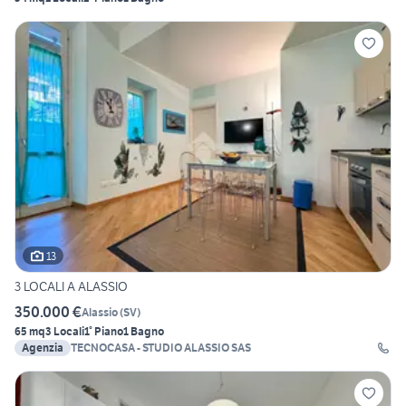
13
3 LOCALI A ALASSIO
350.000 €
Alassio
(
SV
)
65 mq
3 Locali
1° Piano
1 Bagno
Agenzia
TECNOCASA - STUDIO ALASSIO SAS