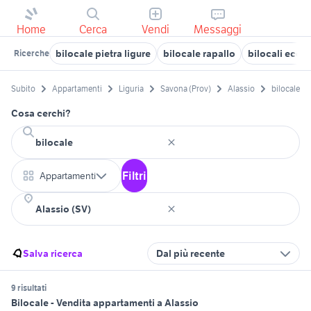
Home
Cerca
Vendi
Messaggi
bilocale pietra ligure
bilocale rapallo
bilocali eco
Ricerche
Subito
Appartamenti
Liguria
Savona (Prov)
Alassio
bilocale
Cosa cerchi?
Filtri
Appartamenti
Salva ricerca
Dal più recente
9 risultati
Bilocale - Vendita appartamenti a Alassio