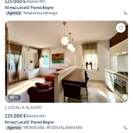
125.000 €
Alassio
(
SV
)
50 mq
2 Locali
1° Piano
1 Bagno
Agenzia
Tempocasa Albenga
19
2 LOCALI A ALASSIO
235.000 €
Alassio
(
SV
)
60 mq
2 Locali
2° Piano
1 Bagno
Agenzia
TECNOCASA - STUDIO ALASSIO SAS