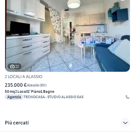
22
2 LOCALI A ALASSIO
235.000 €
Alassio
(
SV
)
50 mq
2 Locali
1° Piano
1 Bagno
Agenzia
TECNOCASA - STUDIO ALASSIO SAS
Più cercati