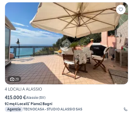
29
4 LOCALI A ALASSIO
415.000 €
Alassio
(
SV
)
92 mq
4 Locali
1° Piano
2 Bagni
Agenzia
TECNOCASA - STUDIO ALASSIO SAS