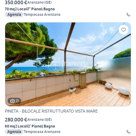
350.000 €
Arenzano
(
GE
)
70 mq
2 Locali
7° Piano
1 Bagno
Agenzia
Tempocasa Arenzano
15
PINETA - BILOCALE RISTRUTTURATO VISTA MARE
280.000 €
Arenzano
(
GE
)
60 mq
2 Locali
2° Piano
1 Bagno
Agenzia
Tempocasa Arenzano