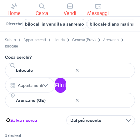
Home
Cerca
Vendi
Messaggi
bilocali in vendita a sanremo
bilocale diano marina
Ricerche
Subito
Appartamenti
Liguria
Genova (Prov)
Arenzano
bilocale
Cosa cerchi?
Filtri
Appartamenti
Salva ricerca
Dal più recente
3 risultati