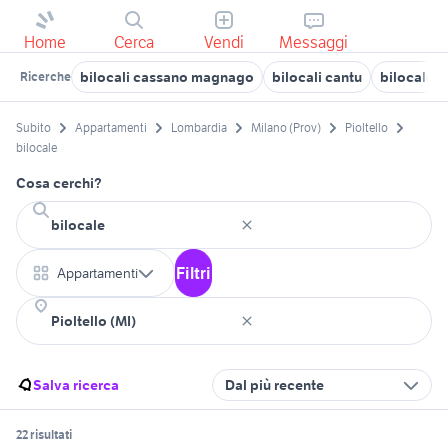
Home
Cerca
Vendi
Messaggi
bilocali cassano magnago
bilocali cantu
bilocale b
Ricerche
Subito
Appartamenti
Lombardia
Milano (Prov)
Pioltello
bilocale
Cosa cerchi?
Filtri
Appartamenti
Salva ricerca
Dal più recente
22 risultati