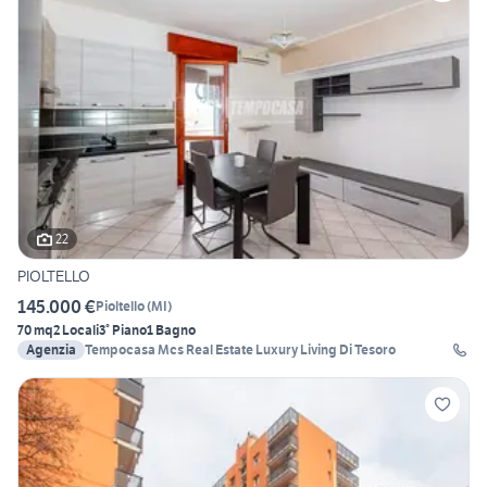
22
PIOLTELLO
145.000 €
Pioltello
(
MI
)
70 mq
2 Locali
3° Piano
1 Bagno
Agenzia
Tempocasa Mcs Real Estate Luxury Living Di Tesoro