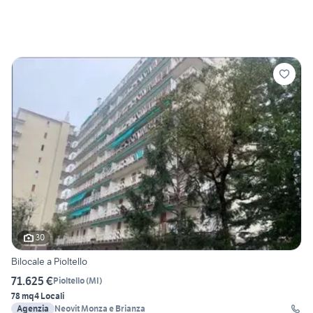
30
Bilocale a Pioltello
71.625 €
Pioltello
(
MI
)
78 mq
4 Locali
Agenzia
Neovit Monza e Brianza