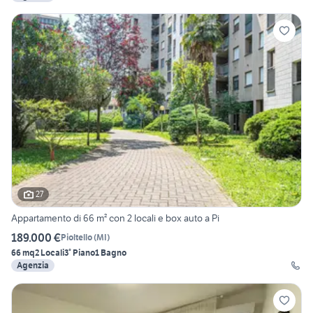
27
Appartamento di 66 m² con 2 locali e box auto a Pi
189.000 €
Pioltello
(
MI
)
66 mq
2 Locali
3° Piano
1 Bagno
Agenzia