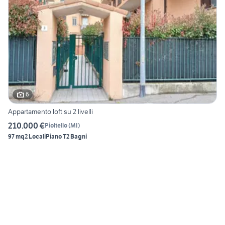
6
Appartamento loft su 2 livelli
210.000 €
Pioltello
(
MI
)
97 mq
2 Locali
Piano T
2 Bagni