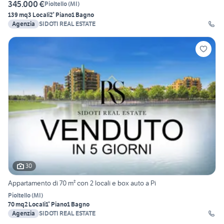
345.000 €
Pioltello
(
MI
)
139 mq
3 Locali
2° Piano
1 Bagno
Agenzia
SIDOTI REAL ESTATE
30
Appartamento di 70 m² con 2 locali e box auto a Pi
Pioltello
(
MI
)
70 mq
2 Locali
1° Piano
1 Bagno
Agenzia
SIDOTI REAL ESTATE