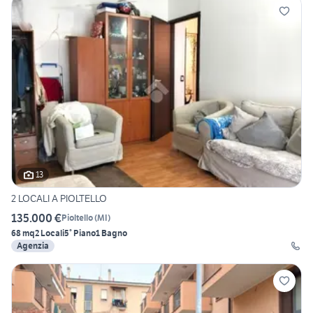
13
2 LOCALI A PIOLTELLO
135.000 €
Pioltello
(
MI
)
68 mq
2 Locali
5° Piano
1 Bagno
Agenzia