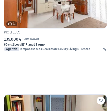
21
PIOLTELLO
139.000 €
Pioltello
(
MI
)
60 mq
2 Locali
1° Piano
1 Bagno
Agenzia
Tempocasa Mcs Real Estate Luxury Living Di Tesoro