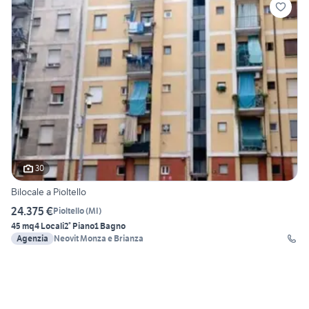
30
Bilocale a Pioltello
24.375 €
Pioltello
(
MI
)
45 mq
4 Locali
2° Piano
1 Bagno
Agenzia
Neovit Monza e Brianza