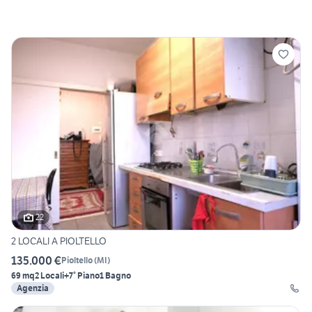
22
2 LOCALI A PIOLTELLO
135.000 €
Pioltello
(
MI
)
69 mq
2 Locali
+7° Piano
1 Bagno
Agenzia