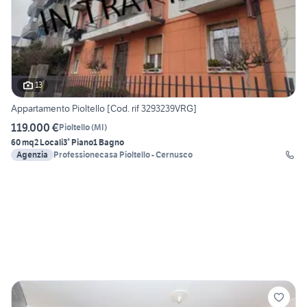
13
Appartamento Pioltello [Cod. rif 3293239VRG]
119.000 €
Pioltello
(
MI
)
60 mq
2 Locali
3° Piano
1 Bagno
Agenzia
Professionecasa Pioltello - Cernusco