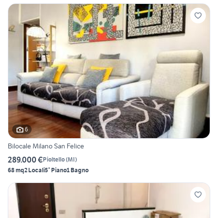
6
Bilocale Milano San Felice
289.000 €
Pioltello
(
MI
)
68 mq
2 Locali
5° Piano
1 Bagno