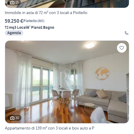
15
Immobile in asta di 72 m² con 3 locali a Pioltello
59.250 €
Pioltello
(
MI
)
72 mq
3 Locali
6° Piano
1 Bagno
Agenzia
30
Appartamento di 139 m² con 3 locali e box auto a P