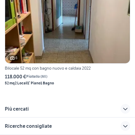
6
Bilocale 52 mq con bagno nuovo e caldaia 2022
118.000 €
Pioltello
(
MI
)
52 mq
2 Locali
1° Piano
1 Bagno
Più cercati
Correlati
Richerche simili
Suggerimenti
Ricerche consigliate
vendita
bilocali olgiate olona
vendita