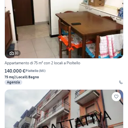
30
Appartamento di 75 m² con 2 locali a Pioltello
140.000 €
Pioltello
(
MI
)
75 mq
2 Locali
1 Bagno
Agenzia