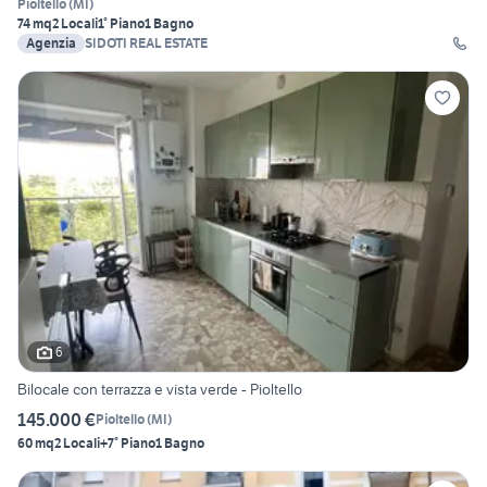
Pioltello
(
MI
)
74 mq
2 Locali
1° Piano
1 Bagno
Agenzia
SIDOTI REAL ESTATE
6
Bilocale con terrazza e vista verde - Pioltello
145.000 €
Pioltello
(
MI
)
60 mq
2 Locali
+7° Piano
1 Bagno