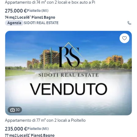
Appartamento di 74 m² con 2 locali e box auto a Pi
275.000 €
Pioltello
(
MI
)
74 mq
2 Locali
6° Piano
1 Bagno
Agenzia
SIDOTI REAL ESTATE
30
Appartamento di 77 m² con 2 locali a Pioltello
235.000 €
Pioltello
(
MI
)
77 mq
2 Locali
1° Piano
1 Bagno