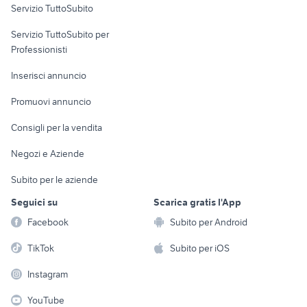
Servizio TuttoSubito
elettronica
per la casa e la
sports e hobby
Servizio TuttoSubito per
persona
Informatica
Animali
Professionisti
Arredamento e
Console e
Accessori per
Casalinghi
Inserisci annuncio
Videogiochi
animali
Elettrodomestici
Promuovi annuncio
Audio/Video
Musica e Film
Giardino e Fai da te
Consigli per la vendita
Fotografia
Libri e Riviste
Abbigliamento e
Negozi e Aziende
Telefonia
Strumenti Musicali
Accessori
Subito per le aziende
Sports
Tutto per i bambini
Seguici su
Scarica gratis l'App
Biciclette
Facebook
Subito per Android
Collezionismo
TikTok
Subito per iOS
Instagram
YouTube