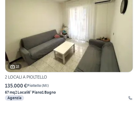
18
2 LOCALI A PIOLTELLO
135.000 €
Pioltello
(
MI
)
67 mq
2 Locali
6° Piano
1 Bagno
Agenzia