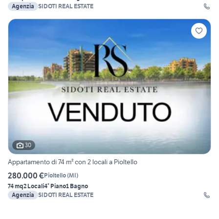
Agenzia
SIDOTI REAL ESTATE
30
Appartamento di 74 m² con 2 locali a Pioltello
280.000 €
Pioltello
(
MI
)
74 mq
2 Locali
4° Piano
1 Bagno
Agenzia
SIDOTI REAL ESTATE