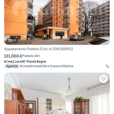
30
Appartamento Pioltello [Cod. rif 3296158VRG]
131.000 €
Pioltello
(
MI
)
62 mq
2 Locali
6° Piano
1 Bagno
Agenzia
Grimaldi Immobiliare Cusano Milanino