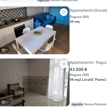
Agenzia
Remax Platinum SRL
Appartamento bilocale
Ragusa
(
RG
)
30 mq
5
Appartamento - Ragus
43.000 €
Ragusa
(
RG
)
58 mq
2 Locali
1° Piano
1
27
Agenzia
Remax Platinum