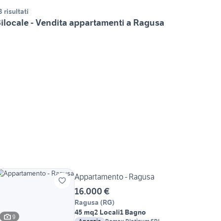
3 risultati
ilocale - Vendita appartamenti a Ragusa
Appartamento - Ragusa
16.000 €
Ragusa
(
RG
)
45 mq
2 Locali
1 Bagno
9