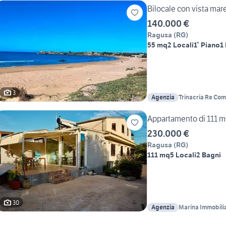
Bilocale con vista mar
140.000 €
Ragusa
(
RG
)
55 mq
2 Locali
1° Piano
1
3
Agenzia
Trinacria Re Co
Appartamento di 111 m²
230.000 €
Ragusa
(
RG
)
111 mq
5 Locali
2 Bagni
30
Agenzia
Marina Immobili