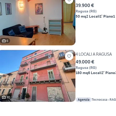
39.900 €
Ragusa
(
RG
)
50 mq
2 Locali
1° Piano
1
6
4 LOCALI A RAGUSA
49.000 €
Ragusa
(
RG
)
180 mq
6 Locali
2° Piano
30
Agenzia
Tecnocasa - RA
d.i.