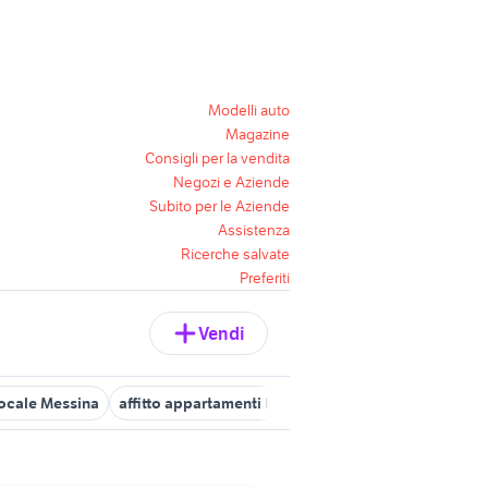
Modelli auto
Magazine
Consigli per la vendita
Negozi e Aziende
Subito per le Aziende
Assistenza
Ricerche salvate
Preferiti
Vendi
locale Messina
affitto appartamenti bilocale da privati Palermo
b