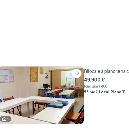
Bilocale a piano terra
49.900 €
Ragusa
(
RG
)
55 mq
2 Locali
Piano T
5