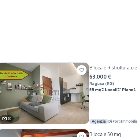
Bilocale Ristrutturato 
63.000 €
Ragusa
(
RG
)
55 mq
2 Locali
2° Piano
1
10
Agenzia
Di Forti Immobili
Bilocale 50 mq