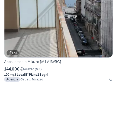
20
Appartamento Milazzo [MILA13VRG]
144.000 €
Milazzo
(
ME
)
120 mq
3 Locali
5° Piano
2 Bagni
Agenzia
Gabetti Milazzo