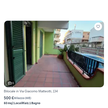
6
Bilocale in Via Giacomo Matteotti, 134
500 €
Milazzo
(
ME
)
60 mq
2 Locali
Rialz.
1 Bagno