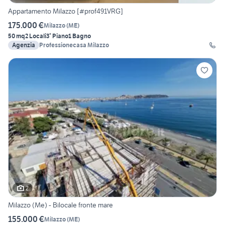
Appartamento Milazzo [#prof491VRG]
175.000 €
Milazzo
(
ME
)
50 mq
2 Locali
3° Piano
1 Bagno
Agenzia
Professionecasa Milazzo
2
Milazzo (Me) - Bilocale fronte mare
155.000 €
Milazzo
(
ME
)