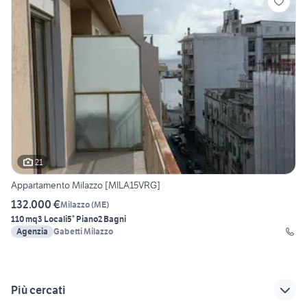
21
Appartamento Milazzo [MILA15VRG]
132.000 €
Milazzo
(
ME
)
110 mq
3 Locali
5° Piano
2 Bagni
Agenzia
Gabetti Milazzo
Più cercati