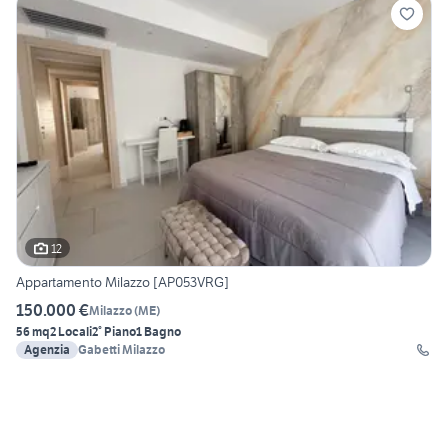
12
Appartamento Milazzo [AP053VRG]
150.000 €
Milazzo
(
ME
)
56 mq
2 Locali
2° Piano
1 Bagno
Agenzia
Gabetti Milazzo