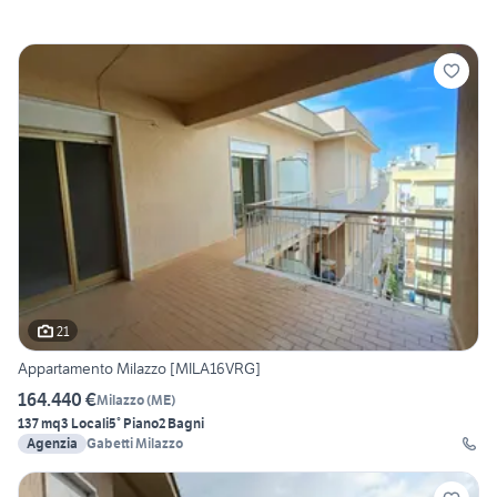
21
Appartamento Milazzo [MILA16VRG]
164.440 €
Milazzo
(
ME
)
137 mq
3 Locali
5° Piano
2 Bagni
Agenzia
Gabetti Milazzo