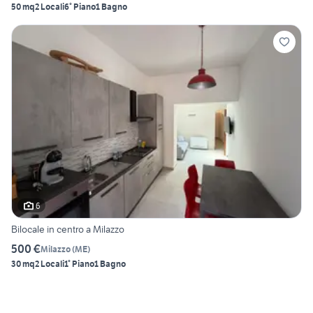
50 mq
2 Locali
6° Piano
1 Bagno
6
Bilocale in centro a Milazzo
500 €
Milazzo
(
ME
)
30 mq
2 Locali
1° Piano
1 Bagno