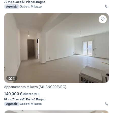
70 mq
2 Locali
2° Piano
1 Bagno
Agenzia
Gabetti Milazzo
17
Appartamento Milazzo [MILANC002VRG]
140.000 €
Milazzo
(
ME
)
67 mq
2 Locali
2° Piano
1 Bagno
Agenzia
Gabetti Milazzo