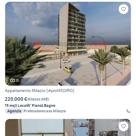
16
Appartamento Milazzo [#prof451VRG]
220.000 €
Milazzo
(
ME
)
75 mq
3 Locali
5° Piano
1 Bagno
Agenzia
Professionecasa Milazzo