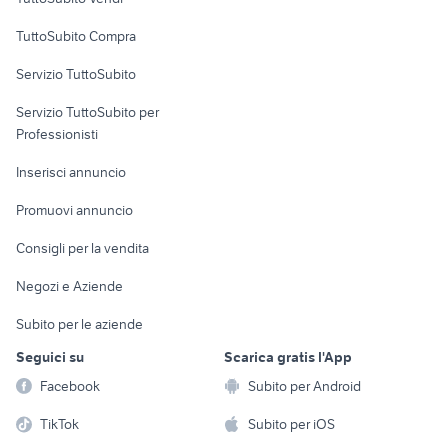
Uffici e Locali
TuttoSubito Compra
commerciali
Servizio TuttoSubito
elettronica
per la casa e la
sports e hobby
Servizio TuttoSubito per
persona
Informatica
Animali
Professionisti
Arredamento e
Console e
Accessori per
Casalinghi
Inserisci annuncio
Videogiochi
animali
Elettrodomestici
Promuovi annuncio
Audio/Video
Musica e Film
Giardino e Fai da te
Consigli per la vendita
Fotografia
Libri e Riviste
Abbigliamento e
Negozi e Aziende
Telefonia
Strumenti Musicali
Accessori
Subito per le aziende
Sports
Tutto per i bambini
Seguici su
Scarica gratis l'App
Biciclette
Facebook
Subito per Android
Collezionismo
TikTok
Subito per iOS