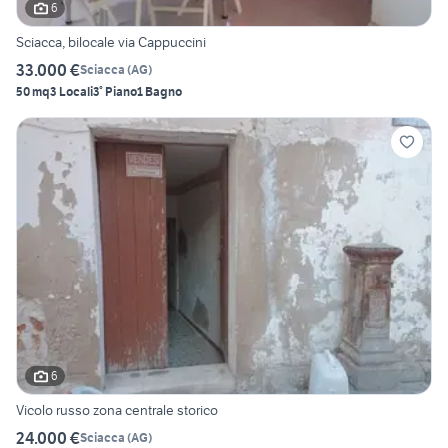
6
Sciacca, bilocale via Cappuccini
33.000 €
Sciacca
(
AG
)
50 mq
3 Locali
3° Piano
1 Bagno
6
Vicolo russo zona centrale storico
24.000 €
Sciacca
(
AG
)