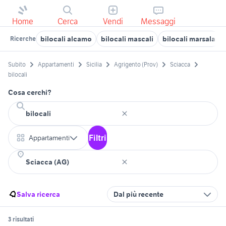
Home
Cerca
Vendi
Messaggi
bilocali alcamo
bilocali mascali
bilocali marsala
Ricerche
Subito
Appartamenti
Sicilia
Agrigento (Prov)
Sciacca
bilocali
Cosa cerchi?
Filtri
Appartamenti
Salva ricerca
Dal più recente
3 risultati