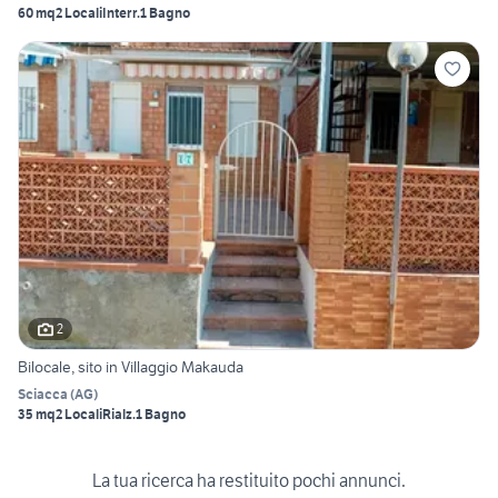
60 mq
2 Locali
Interr.
1 Bagno
2
Bilocale, sito in Villaggio Makauda
Sciacca
(
AG
)
35 mq
2 Locali
Rialz.
1 Bagno
La tua ricerca ha restituito pochi annunci.