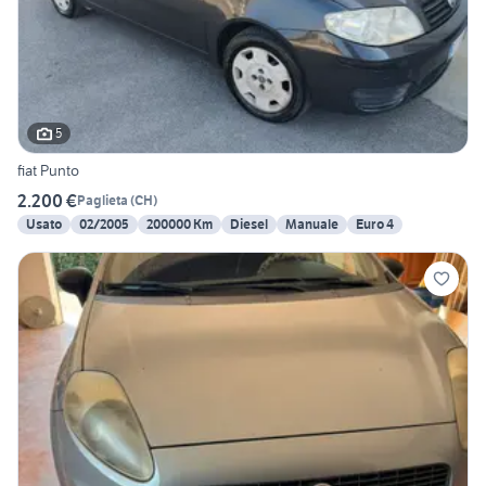
5
fiat Punto
2.200 €
Paglieta
(
CH
)
Usato
02/2005
200000 Km
Diesel
Manuale
Euro 4