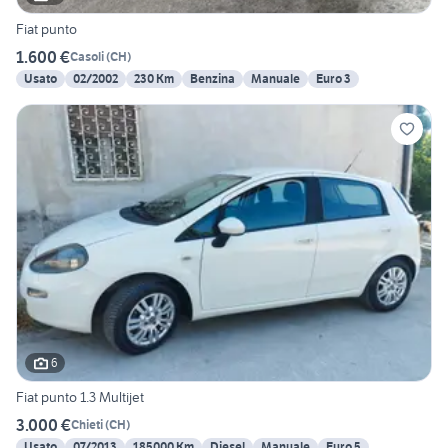
Fiat punto
1.600 €
Casoli
(
CH
)
Usato
02/2002
230 Km
Benzina
Manuale
Euro 3
6
Fiat punto 1.3 Multijet
3.000 €
Chieti
(
CH
)
Usato
07/2013
185000 Km
Diesel
Manuale
Euro 5