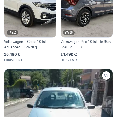
16
15
Volkswagen T-Cross 1.0 tsi
Volkswagen Polo 1.0 tsi Life 95cv
Advanced 110cv dsg
SMOKY GREY...
16.490 €
14.490 €
I DRIVE S.R.L.
I DRIVE S.R.L.