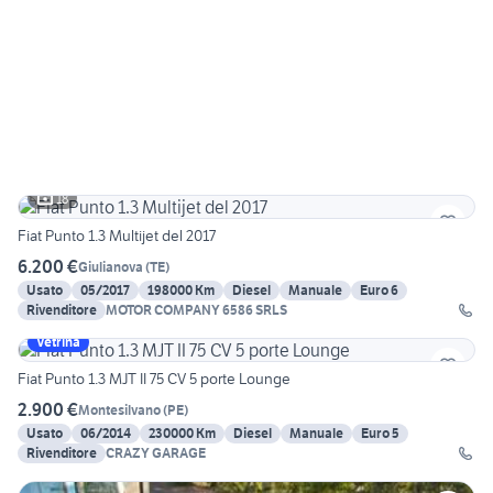
18
Fiat Punto 1.3 Multijet del 2017
6.200 €
Giulianova
(
TE
)
Usato
05/2017
198000 Km
Diesel
Manuale
Euro 6
Rivenditore
MOTOR COMPANY 6586 SRLS
Vetrina
Fiat Punto 1.3 MJT II 75 CV 5 porte Lounge
2.900 €
Montesilvano
(
PE
)
Usato
06/2014
230000 Km
Diesel
Manuale
Euro 5
Rivenditore
CRAZY GARAGE