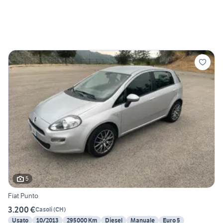
5
Fiat Punto
3.200 €
Casoli
(
CH
)
Usato
10/2013
295000 Km
Diesel
Manuale
Euro 5