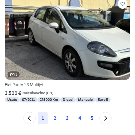
3
Fiat Punto 1.3 Multijet
2.500 €
Colledimacine
(
CH
)
Usato
07/2011
275000 Km
Diesel
Manuale
Euro 5
1
2
3
4
5