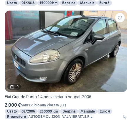
Usato
01/2013
150000 Km
Benzina
Manuale
Euro 3
10
Fiat Grande Punto 1.4 benz metano neopat. 2006
2.000 €
Sant'Egidio alla Vibrata
(
TE
)
Usato
02/2006
260000 Km
Benzina
Manuale
Euro 4
Rivenditore
AUTODEMOLIZIONI VAL VIBRATA S.R.L.