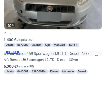
6
Punto
1.400 €
L'Aquila
(
AQ
)
Usato
06/2009
252 Km
Gpl
Manuale
Euro 4
Vetrina
Alfa Romeo 159 Sportwagon 1.9 JTD - Diesel - 139km
6.000 €
Pescara
(
PE
)
Usato
04/2007
139000 Km
Diesel
Manuale
Euro 4