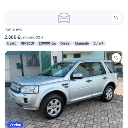
Punto evo
2.800 €
Lanciano
(
CH
)
Usato
09/2010
220000 Km
Diesel
Manuale
Euro 4
Vetrina