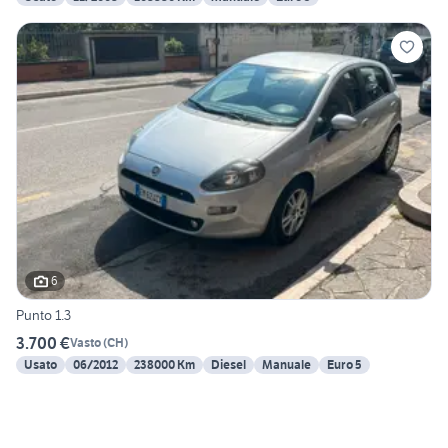
6
Punto 1.3
3.700 €
Vasto
(
CH
)
Usato
06/2012
238000 Km
Diesel
Manuale
Euro 5