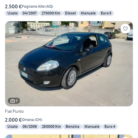
2.500 €
Fagnano Alto
(
AQ
)
Usato
04/2007
270000 Km
Diesel
Manuale
Euro 5
6
Fiat Punto
2.000 €
Ortona
(
CH
)
Usato
06/2006
260000 Km
Benzina
Manuale
Euro 4