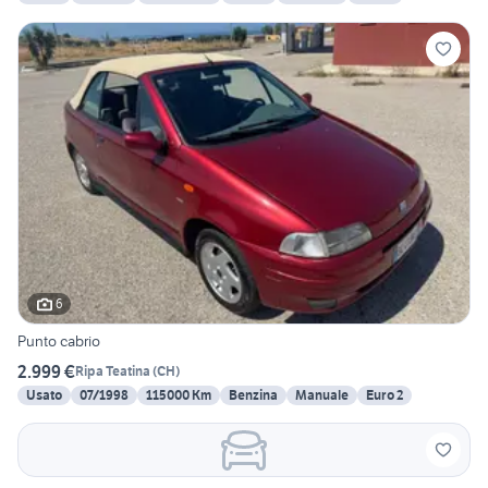
6
Punto cabrio
2.999 €
Ripa Teatina
(
CH
)
Usato
07/1998
115000 Km
Benzina
Manuale
Euro 2