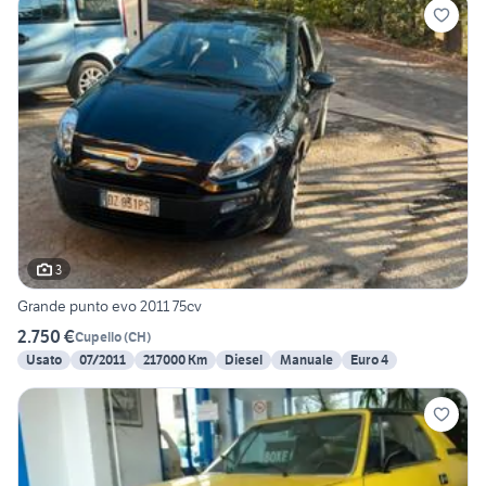
3
Grande punto evo 2011 75cv
2.750 €
Cupello
(
CH
)
Usato
07/2011
217000 Km
Diesel
Manuale
Euro 4