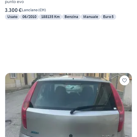
punto evo
3.300 €
Lanciano
(
CH
)
Usato
06/2010
188135 Km
Benzina
Manuale
Euro 5