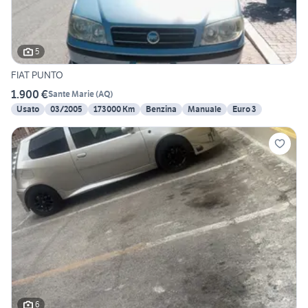
5
FIAT PUNTO
1.900 €
Sante Marie
(
AQ
)
Usato
03/2005
173000 Km
Benzina
Manuale
Euro 3
6