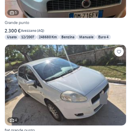
5
Grande punto
2.300 €
Avezzano
(
AQ
)
Usato
12/2007
248680 Km
Benzina
Manuale
Euro 4
4
fiat grande punto