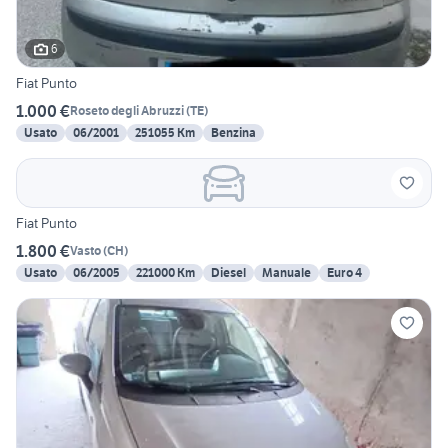
6
Fiat Punto
1.000 €
Roseto degli Abruzzi
(
TE
)
Usato
06/2001
251055 Km
Benzina
Fiat Punto
1.800 €
Vasto
(
CH
)
Usato
06/2005
221000 Km
Diesel
Manuale
Euro 4