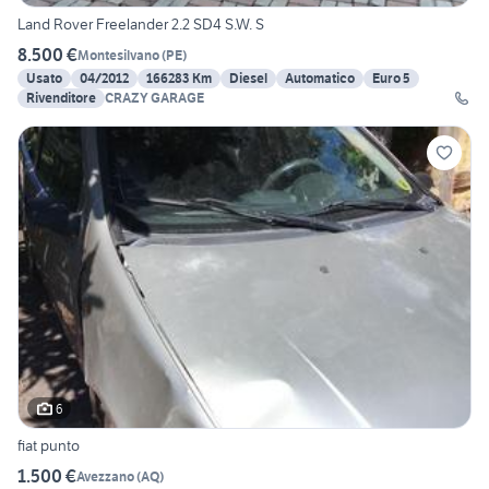
Land Rover Freelander 2.2 SD4 S.W. S
8.500 €
Montesilvano
(
PE
)
Usato
04/2012
166283 Km
Diesel
Automatico
Euro 5
Rivenditore
CRAZY GARAGE
6
fiat punto
1.500 €
Avezzano
(
AQ
)