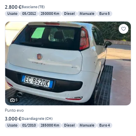
2.800 €
Basciano
(
TE
)
Usato
05/2012
250000 Km
Diesel
Manuale
Euro 5
6
Punto evo
3.000 €
Guardiagrele
(
CH
)
Usato
01/2010
285000 Km
Diesel
Manuale
Euro 4