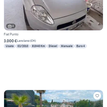
4
Fiat Punto
3.000 €
Lanciano
(
CH
)
Usato
02/2010
81940 Km
Diesel
Manuale
Euro 4