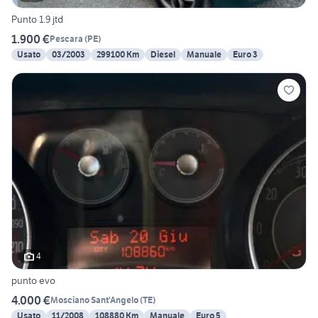
Punto 1.9 jtd
1.900 €
Pescara
(
PE
)
Usato
03/2003
299100 Km
Diesel
Manuale
Euro 3
4
punto evo
4.000 €
Mosciano Sant'Angelo
(
TE
)
Usato
11/2008
108880 Km
Manuale
Euro 5