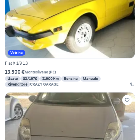
Vetrina
Fiat X 1/9 1.3
13.500 €
Montesilvano
(
PE
)
Usato
03/1970
21900 Km
Benzina
Manuale
Rivenditore
CRAZY GARAGE