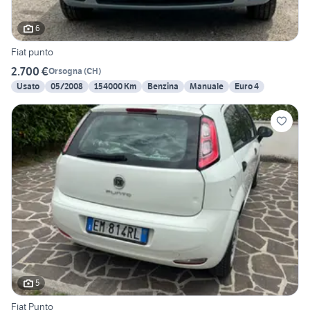
6
Fiat punto
2.700 €
Orsogna
(
CH
)
Usato
05/2008
154000 Km
Benzina
Manuale
Euro 4
5
Fiat Punto