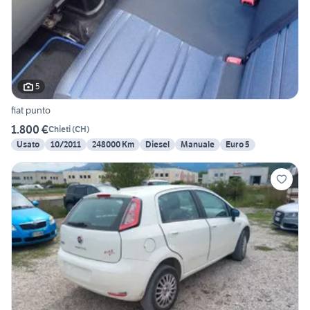
5
fiat punto
1.800 €
Chieti
(
CH
)
Usato
10/2011
248000 Km
Diesel
Manuale
Euro 5