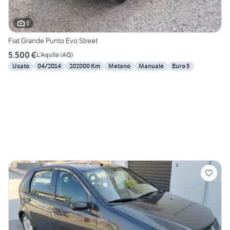
6
Fiat Grande Punto Evo Street
5.500 €
L'Aquila
(
AQ
)
Usato
04/2014
202000 Km
Metano
Manuale
Euro 5