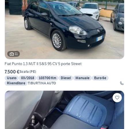
11
Fiat Punto 1.3 MJT II S&S 95 CV 5 porte Street
7.500 €
Scafa
(
PE
)
Usato
03/2018
103700 Km
Diesel
Manuale
Euro 6e
Rivenditore
TIBURTINA AUTO