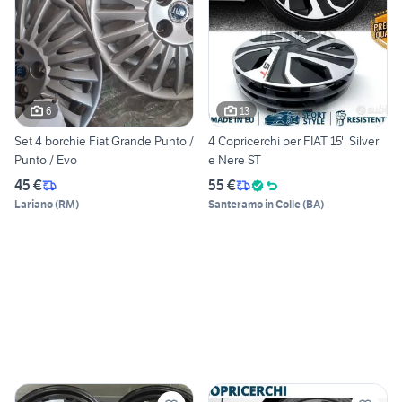
6
13
Set 4 borchie Fiat Grande Punto /
4 Copricerchi per FIAT 15'' Silver
Punto / Evo
e Nere ST
45 €
55 €
Lariano
(
RM
)
Santeramo in Colle
(
BA
)