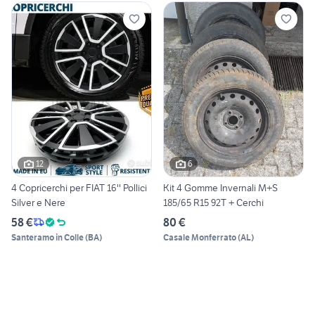
12
6
4 Copricerchi per FIAT 16'' Pollici
Kit 4 Gomme Invernali M+S
Silver e Nere
185/65 R15 92T + Cerchi
58 €
80 €
Santeramo in Colle
(
BA
)
Casale Monferrato
(
AL
)