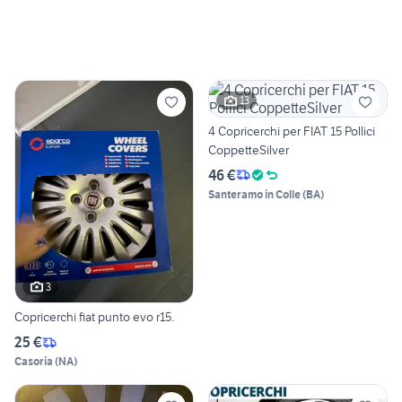
13
4 Copricerchi per FIAT 15 Pollici
CoppetteSilver
46 €
Santeramo in Colle
(
BA
)
3
Copricerchi fiat punto evo r15.
25 €
Casoria
(
NA
)