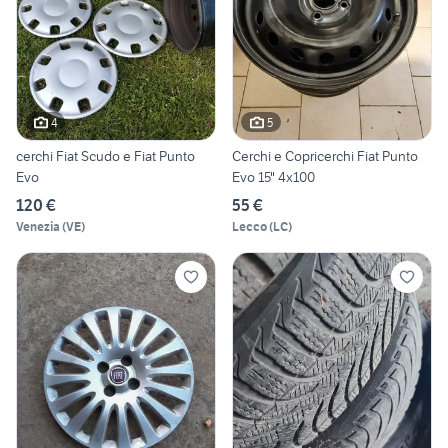
4
5
cerchi Fiat Scudo e Fiat Punto
Cerchi e Copricerchi Fiat Punto
Evo
Evo 15" 4x100
120 €
55 €
Venezia
(
VE
)
Lecco
(
LC
)