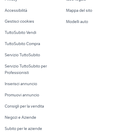
Garage e box
kymco people 125 accessori
Caravan e Camper
frizione punto evo
confalonieri sassari
Accessibilità
Mappa del sito
moto
Loft, mansarde e
Veicoli commerciali
altro
Gestisci cookies
Modelli auto
Case vacanza
TuttoSubito Vendi
Uffici e Locali
TuttoSubito Compra
commerciali
Servizio TuttoSubito
elettronica
per la casa e la
sports e hobby
Servizio TuttoSubito per
persona
Informatica
Animali
Professionisti
Arredamento e
Console e
Accessori per
Casalinghi
Inserisci annuncio
Videogiochi
animali
Elettrodomestici
Promuovi annuncio
Audio/Video
Musica e Film
Giardino e Fai da te
Consigli per la vendita
Fotografia
Libri e Riviste
Abbigliamento e
Negozi e Aziende
Telefonia
Strumenti Musicali
Accessori
Subito per le aziende
Sports