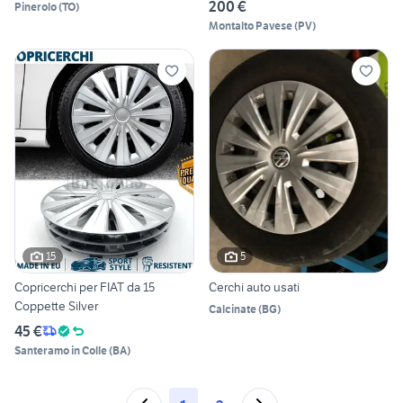
200 €
Pinerolo
(
TO
)
Montalto Pavese
(
PV
)
15
5
Copricerchi per FIAT da 15
Cerchi auto usati
Coppette Silver
Calcinate
(
BG
)
45 €
Santeramo in Colle
(
BA
)