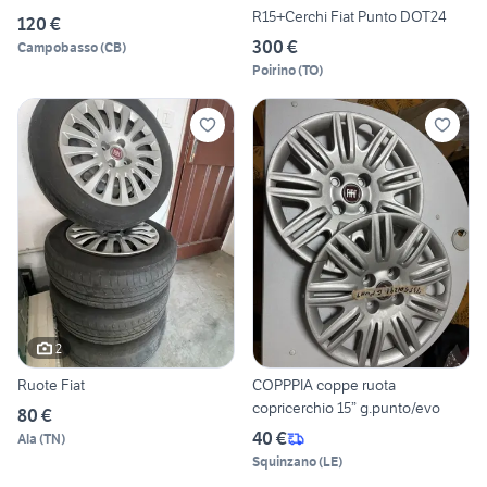
R15+Cerchi Fiat Punto DOT24
120 €
300 €
Campobasso
(
CB
)
Poirino
(
TO
)
2
Ruote Fiat
COPPPIA coppe ruota
copricerchio 15” g.punto/evo
80 €
40 €
Ala
(
TN
)
Squinzano
(
LE
)