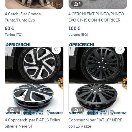
5
4 Cerchi Fiat Grande
4 CERCHI FIAT PUNTO/PUNTO
Punto/Punto Evo
EVO 6J×15 CON 4 COPRICER
60 €
100 €
Torino
(
TO
)
Lurano
(
BG
)
14
13
4 Copricerchi per FIAT 16 Pollici
Copricerchi per FIAT 16'' NERE
Silver e Nere ST
con 15 Razze