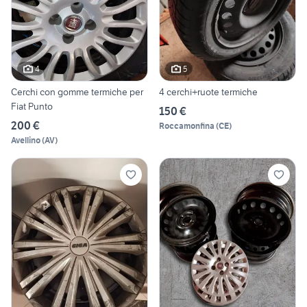
4
5
Cerchi con gomme termiche per
4 cerchi+ruote termiche
Fiat Punto
150 €
200 €
Roccamonfina
(
CE
)
Avellino
(
AV
)