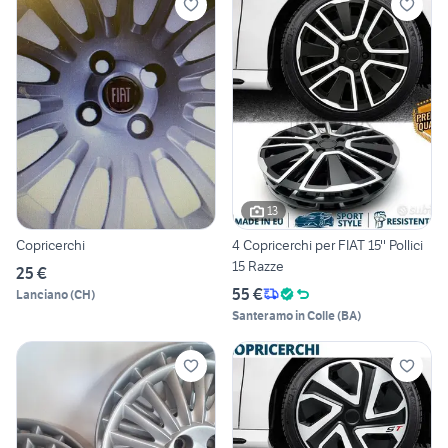
13
Copricerchi
4 Copricerchi per FIAT 15'' Pollici
15 Razze
25 €
55 €
Lanciano
(
CH
)
Santeramo in Colle
(
BA
)