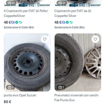
12
15
4 Copricerchi per FIAT 16 Pollici
Copricerchi per FIAT da 16
CoppetteSilver
Coppette Silver
48 €
48 €
Santeramo in Colle
(
BA
)
Santeramo in Colle
(
BA
)
3
5
punto evo Opel Suzuki
Pneumatici invernali con cerchi
Fiat Punto Evo
80 €