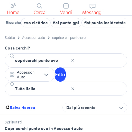
Home
Cerca
Vendi
Messaggi
evo elettrica
fiat punto gpl
fiat punto incidentata
Ricerche
Subito
Accessori auto
copricerchi punto evo
Cosa cerchi?
Accessori
Filtri
Auto
Salva ricerca
Dal più recente
32 risultati
Copricerchi punto evo in Accessori auto