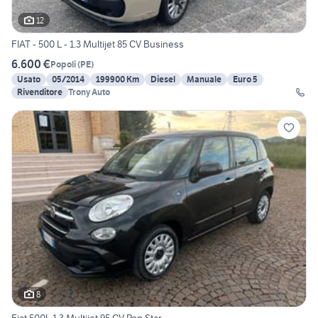
12
FIAT - 500 L - 1.3 Multijet 85 CV Business
6.600 €
Popoli
(
PE
)
Usato
05/2014
199900 Km
Diesel
Manuale
Euro 5
Rivenditore
Trony Auto
8