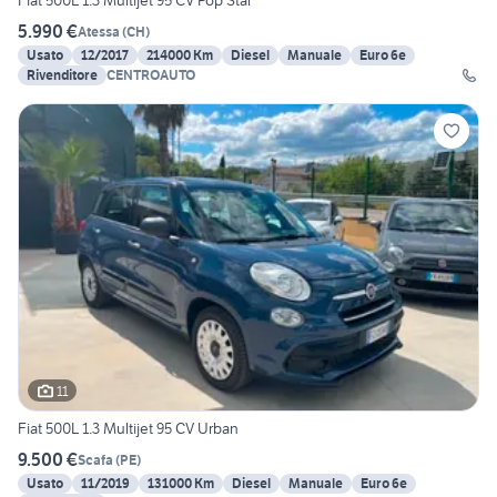
Fiat 500L 1.3 Multijet 95 CV Pop Star
5.990 €
Atessa
(
CH
)
Usato
12/2017
214000 Km
Diesel
Manuale
Euro 6e
Rivenditore
CENTROAUTO
11
Fiat 500L 1.3 Multijet 95 CV Urban
9.500 €
Scafa
(
PE
)
Usato
11/2019
131000 Km
Diesel
Manuale
Euro 6e