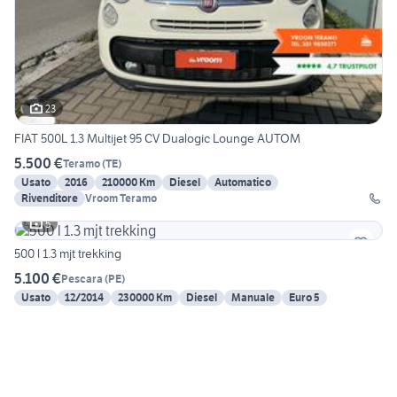
23
FIAT 500L 1.3 Multijet 95 CV Dualogic Lounge AUTOM
5.500 €
Teramo
(
TE
)
Usato
2016
210000 Km
Diesel
Automatico
Rivenditore
Vroom Teramo
5
500 l 1.3 mjt trekking
5.100 €
Pescara
(
PE
)
Usato
12/2014
230000 Km
Diesel
Manuale
Euro 5