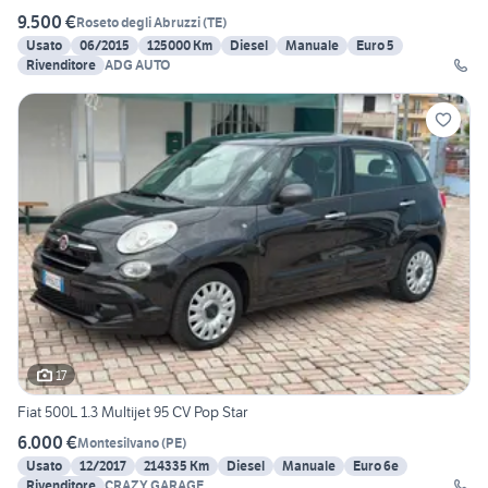
9.500 €
Roseto degli Abruzzi
(
TE
)
Usato
06/2015
125000 Km
Diesel
Manuale
Euro 5
Rivenditore
ADG AUTO
17
Fiat 500L 1.3 Multijet 95 CV Pop Star
6.000 €
Montesilvano
(
PE
)
Usato
12/2017
214335 Km
Diesel
Manuale
Euro 6e
Rivenditore
CRAZY GARAGE