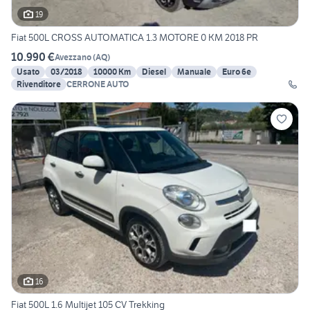
19
Fiat 500L CROSS AUTOMATICA 1.3 MOTORE 0 KM 2018 PR
10.990 €
Avezzano
(
AQ
)
Usato
03/2018
10000 Km
Diesel
Manuale
Euro 6e
Rivenditore
CERRONE AUTO
16
Fiat 500L 1.6 Multijet 105 CV Trekking