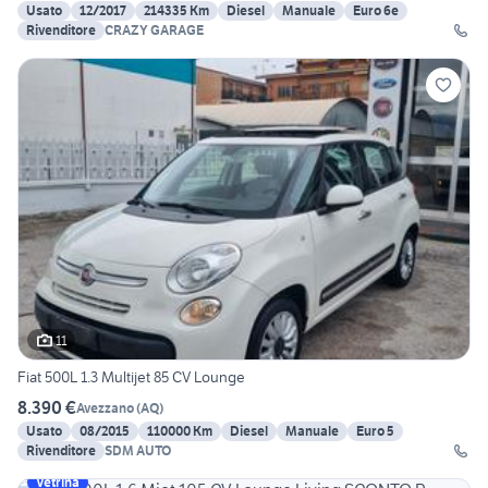
Usato
12/2017
214335 Km
Diesel
Manuale
Euro 6e
Rivenditore
CRAZY GARAGE
11
Fiat 500L 1.3 Multijet 85 CV Lounge
8.390 €
Avezzano
(
AQ
)
Usato
08/2015
110000 Km
Diesel
Manuale
Euro 5
Rivenditore
SDM AUTO
Vetrina