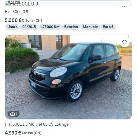
6
Fiat 500L 0.9
5.000 €
Ortona
(
CH
)
Usato
02/2015
175000 Km
Benzina
Manuale
Euro 6
7
Fiat 500L 1.3 Multijet 85 CV Lounge
4.990 €
Atessa
(
CH
)