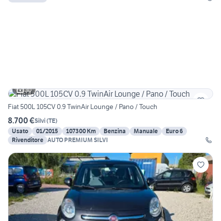
30
Fiat 500L 105CV 0.9 TwinAir Lounge / Pano / Touch
8.700 €
Silvi
(
TE
)
Usato
01/2015
107300 Km
Benzina
Manuale
Euro 6
Rivenditore
AUTO PREMIUM SILVI