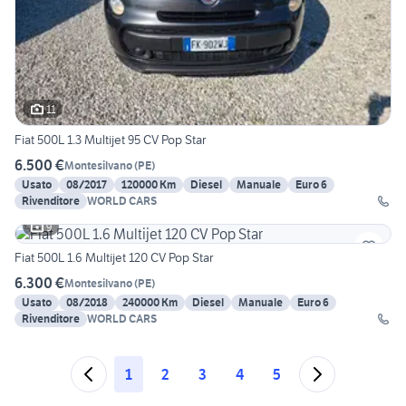
11
Fiat 500L 1.3 Multijet 95 CV Pop Star
6.500 €
Montesilvano
(
PE
)
Usato
08/2017
120000 Km
Diesel
Manuale
Euro 6
Rivenditore
WORLD CARS
9
Fiat 500L 1.6 Multijet 120 CV Pop Star
6.300 €
Montesilvano
(
PE
)
Usato
08/2018
240000 Km
Diesel
Manuale
Euro 6
Rivenditore
WORLD CARS
1
2
3
4
5