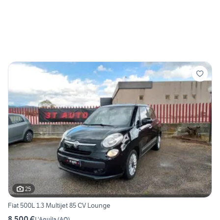
25
Fiat 500L 1.3 Multijet 85 CV Lounge
8.500 €
L'Aquila
(
AQ
)