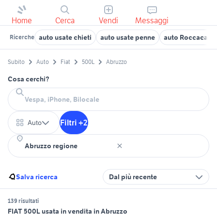
Home
Cerca
Vendi
Messaggi
auto usate chieti
auto usate penne
auto Roccacasa
Ricerche
Subito
Auto
Fiat
500L
Abruzzo
Cosa cerchi?
Filtri +2
Auto
Salva ricerca
Dal più recente
139 risultati
FIAT 500L usata in vendita in Abruzzo