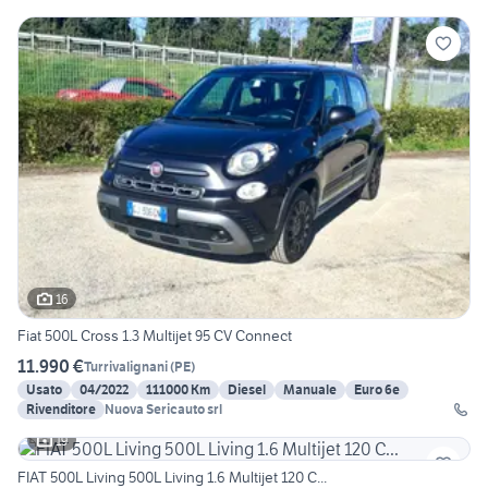
16
Fiat 500L Cross 1.3 Multijet 95 CV Connect
11.990 €
Turrivalignani
(
PE
)
Usato
04/2022
111000 Km
Diesel
Manuale
Euro 6e
Rivenditore
Nuova Sericauto srl
19
FIAT 500L Living 500L Living 1.6 Multijet 120 C...