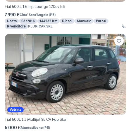
Fiat 500 L 1.6 mjt Lounge 120cv E6
7.990 €
Citta' Sant'Angelo
(
PE
)
Usato
03/2016
144535 Km
Diesel
Manuale
Euro 6
Rivenditore
PLURICAR SRL
Vetrina
Fiat 500L 1.3 Multijet 95 CV Pop Star
6.000 €
Montesilvano
(
PE
)