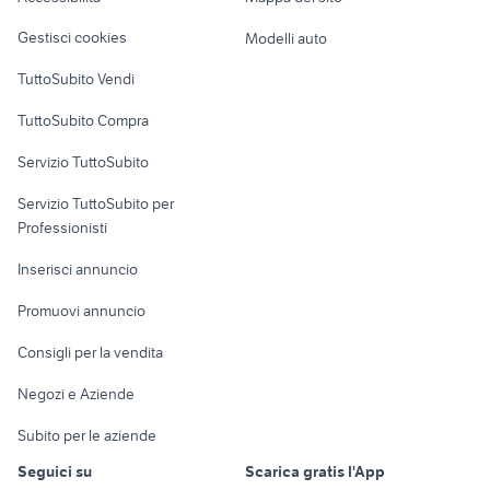
Loft, mansarde e
Veicoli commerciali
altro
Gestisci cookies
Modelli auto
Case vacanza
TuttoSubito Vendi
Uffici e Locali
TuttoSubito Compra
commerciali
Servizio TuttoSubito
elettronica
per la casa e la
sports e hobby
Servizio TuttoSubito per
persona
Informatica
Animali
Professionisti
Arredamento e
Console e
Accessori per
Casalinghi
Inserisci annuncio
Videogiochi
animali
Elettrodomestici
Promuovi annuncio
Audio/Video
Musica e Film
Giardino e Fai da te
Consigli per la vendita
Fotografia
Libri e Riviste
Abbigliamento e
Negozi e Aziende
Telefonia
Strumenti Musicali
Accessori
Subito per le aziende
Sports
Tutto per i bambini
Seguici su
Scarica gratis l'App
Biciclette