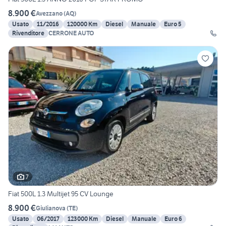
8.900 €
Avezzano
(
AQ
)
Usato
11/2016
120000 Km
Diesel
Manuale
Euro 5
Rivenditore
CERRONE AUTO
7
Fiat 500L 1.3 Multijet 95 CV Lounge
8.900 €
Giulianova
(
TE
)
Usato
06/2017
123000 Km
Diesel
Manuale
Euro 6