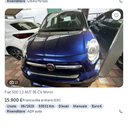
Rivenditore
LMAUTO sas
13
Fiat 500 1.3 MJT 95 CV Mirror
15.900 €
Francavilla al Mare
(
CH
)
Usato
06/2020
50531 Km
Diesel
Manuale
Euro 6
Rivenditore
ADF auto