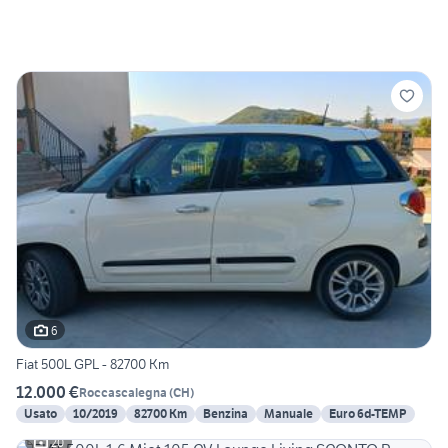
6
Fiat 500L GPL - 82700 Km
12.000 €
Roccascalegna
(
CH
)
Usato
10/2019
82700 Km
Benzina
Manuale
Euro 6d-TEMP
20