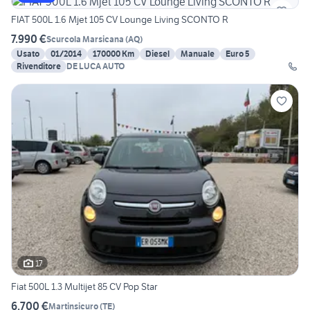
FIAT 500L 1.6 Mjet 105 CV Lounge Living SCONTO R
7.990 €
Scurcola Marsicana
(
AQ
)
Usato
01/2014
170000 Km
Diesel
Manuale
Euro 5
Rivenditore
DE LUCA AUTO
17
Fiat 500L 1.3 Multijet 85 CV Pop Star
6.700 €
Martinsicuro
(
TE
)