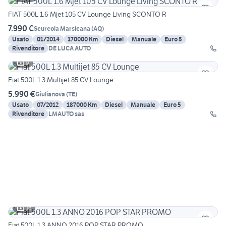
FIAT 500L 1.6 Mjet 105 CV Lounge Living SCONTO R
7.990 €
Scurcola Marsicana
(
AQ
)
Usato
01/2014
170000 Km
Diesel
Manuale
Euro 5
Rivenditore
DE LUCA AUTO
9
Fiat 500L 1.3 Multijet 85 CV Lounge
5.990 €
Giulianova
(
TE
)
Usato
07/2012
187000 Km
Diesel
Manuale
Euro 5
Rivenditore
LMAUTO sas
16
Fiat 500L 1.3 ANNO 2016 POP STAR PROMO