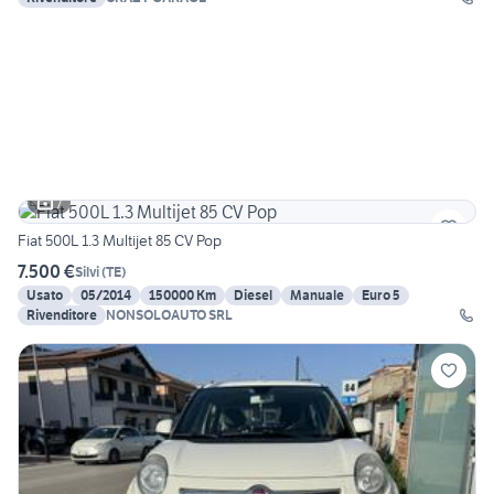
7
Fiat 500L 1.3 Multijet 85 CV Pop
7.500 €
Silvi
(
TE
)
Usato
05/2014
150000 Km
Diesel
Manuale
Euro 5
Rivenditore
NONSOLOAUTO SRL