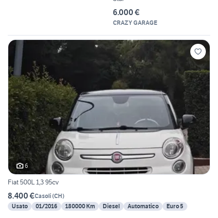
6.000 €
CRAZY GARAGE
6
Fiat 500L 1,3 95cv
8.400 €
Casoli
(
CH
)
Usato
01/2016
180000 Km
Diesel
Automatico
Euro 5