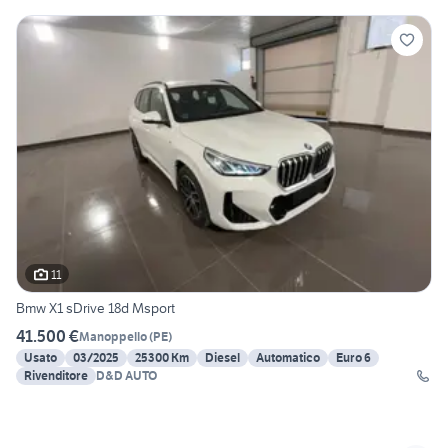
11
Bmw X1 sDrive 18d Msport
41.500 €
Manoppello
(
PE
)
Usato
03/2025
25300 Km
Diesel
Automatico
Euro 6
Rivenditore
D&D AUTO