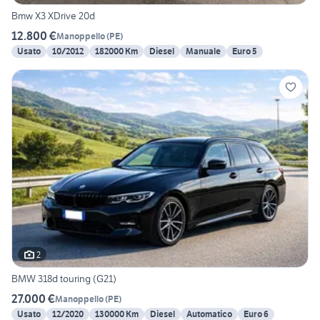
Bmw X3 XDrive 20d
12.800 €
Manoppello
(
PE
)
Usato
10/2012
182000 Km
Diesel
Manuale
Euro 5
2
BMW 318d touring (G21)
27.000 €
Manoppello
(
PE
)
Usato
12/2020
130000 Km
Diesel
Automatico
Euro 6