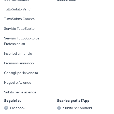
Case vacanza
TuttoSubito Vendi
Uffici e Locali
TuttoSubito Compra
commerciali
Servizio TuttoSubito
elettronica
per la casa e la
sports e hobby
Servizio TuttoSubito per
persona
Informatica
Animali
Professionisti
Arredamento e
Console e
Accessori per
Casalinghi
Inserisci annuncio
Videogiochi
animali
Elettrodomestici
Promuovi annuncio
Audio/Video
Musica e Film
Giardino e Fai da te
Consigli per la vendita
Fotografia
Libri e Riviste
Abbigliamento e
Negozi e Aziende
Telefonia
Strumenti Musicali
Accessori
Subito per le aziende
Sports
Tutto per i bambini
Seguici su
Scarica gratis l'App
Biciclette
Facebook
Subito per Android
Collezionismo