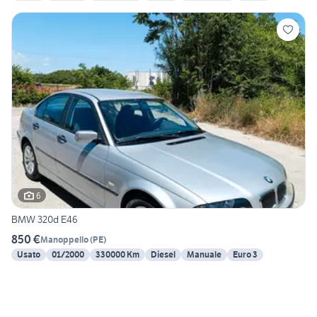
6
BMW 320d E46
850 €
Manoppello
(
PE
)
Usato
01/2000
330000 Km
Diesel
Manuale
Euro 3