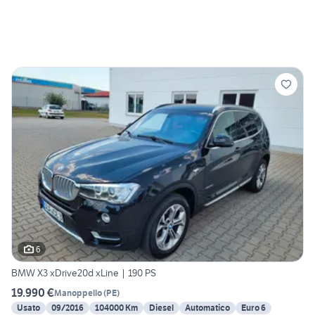
6
BMW X3 xDrive20d xLine | 190 PS
19.990 €
Manoppello
(
PE
)
Usato
09/2016
104000 Km
Diesel
Automatico
Euro 6