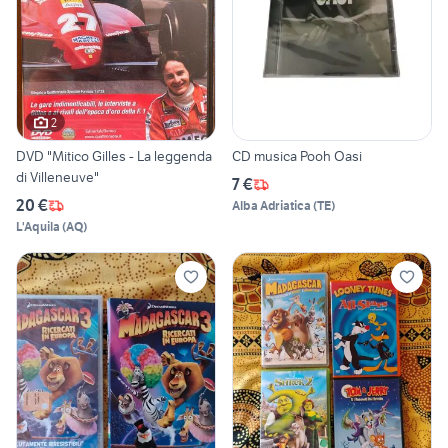
2
DVD "Mitico Gilles - La leggenda
CD musica Pooh Oasi
di Villeneuve"
7 €
20 €
Alba Adriatica
(
TE
)
L'Aquila
(
AQ
)