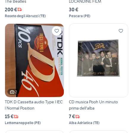
The Beatles
LOCANDINE FILM
200 €
30 €
Roseto degli Abruzzi
(
TE
)
Pescara
(
PE
)
2
TDK D Cassetta audio Type I IEC
CD musica Pooh Un minuto
I Normal Position
prima dell'alba
15 €
7 €
Lettomanoppello
(
PE
)
Alba Adriatica
(
TE
)