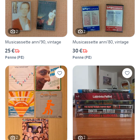
2
2
Musicassette anni’90, vintage
Musicassette anni’80, vintage
25 €
30 €
Penne
(
PE
)
Penne
(
PE
)
2
2