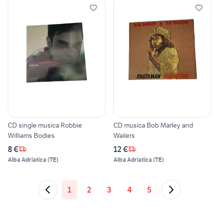
CD single musica Robbie
CD musica Bob Marley and
Williams Bodies
Wailers
8 €
12 €
Alba Adriatica
(
TE
)
Alba Adriatica
(
TE
)
1
2
3
4
5