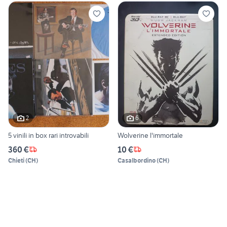
2
6
5 vinili in box rari introvabili
Wolverine l'immortale
360 €
10 €
Chieti
(
CH
)
Casalbordino
(
CH
)