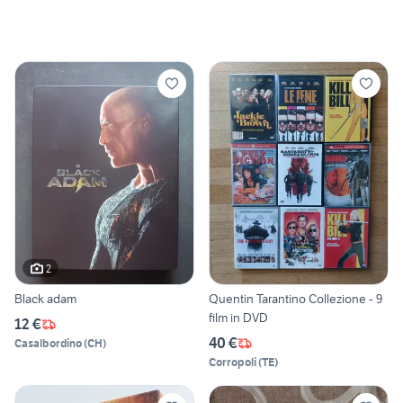
2
Black adam
Quentin Tarantino Collezione - 9
film in DVD
12 €
40 €
Casalbordino
(
CH
)
Corropoli
(
TE
)