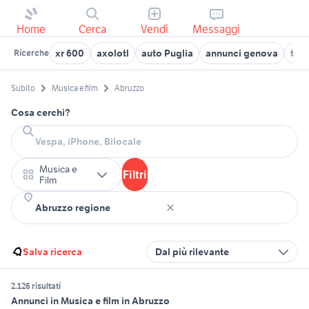
Home
Cerca
Vendi
Messaggi
xr 600
axolotl
auto Puglia
annunci genova
toy
Ricerche
Subito
Musica e film
Abruzzo
Cosa cerchi?
Musica e
Filtri
Film
Salva ricerca
Dal più rilevante
2.126 risultati
Annunci in Musica e film in Abruzzo