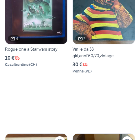
4
2
Rogue one a Star wars story
Vinile da 33
giri,anni’60/70,vintage
10 €
30 €
Casalbordino
(
CH
)
Penne
(
PE
)