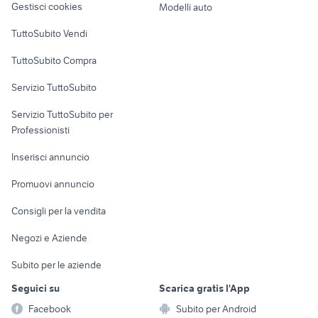
Gestisci cookies
Modelli auto
Case vacanza
TuttoSubito Vendi
Uffici e Locali
TuttoSubito Compra
commerciali
Servizio TuttoSubito
elettronica
per la casa e la
sports e hobby
Servizio TuttoSubito per
persona
Informatica
Animali
Professionisti
Arredamento e
Console e
Accessori per
Casalinghi
Inserisci annuncio
Videogiochi
animali
Elettrodomestici
Promuovi annuncio
Audio/Video
Musica e Film
Giardino e Fai da te
Consigli per la vendita
Fotografia
Libri e Riviste
Abbigliamento e
Negozi e Aziende
Telefonia
Strumenti Musicali
Accessori
Subito per le aziende
Sports
Tutto per i bambini
Seguici su
Scarica gratis l'App
Biciclette
Facebook
Subito per Android