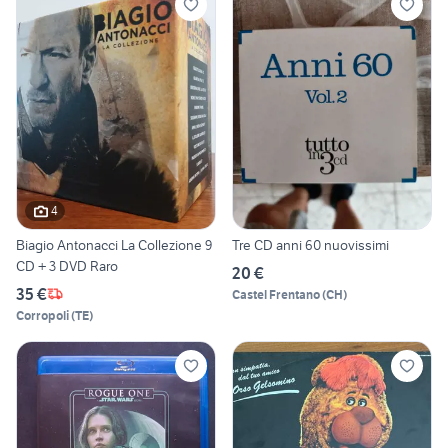
4
Biagio Antonacci La Collezione 9
Tre CD anni 60 nuovissimi
CD + 3 DVD Raro
20 €
35 €
Castel Frentano
(
CH
)
Corropoli
(
TE
)