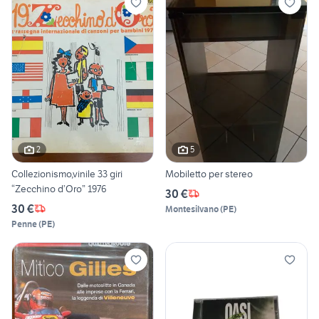
2
5
Collezionismo,vinile 33 giri
Mobiletto per stereo
“Zecchino d’Oro” 1976
30 €
30 €
Montesilvano
(
PE
)
Penne
(
PE
)