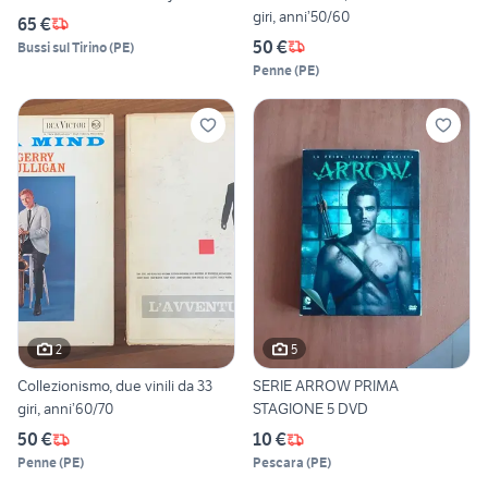
giri, anni’50/60
65 €
50 €
Bussi sul Tirino
(
PE
)
Penne
(
PE
)
2
5
Collezionismo, due vinili da 33
SERIE ARROW PRIMA
giri, anni’60/70
STAGIONE 5 DVD
50 €
10 €
Penne
(
PE
)
Pescara
(
PE
)