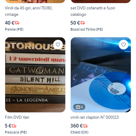
Vinili da 45 giri, anni’70/80,
set DVD cofanetti e fuori
vintage
catalogo
40 €
50 €
Penne
(
PE
)
Bussi sul Tirino
(
PE
)
6
Film DVD Vari
vinili rari clapton N° 000113
5 €
360 €
Pescara
(
PE
)
Chieti
(
CH
)