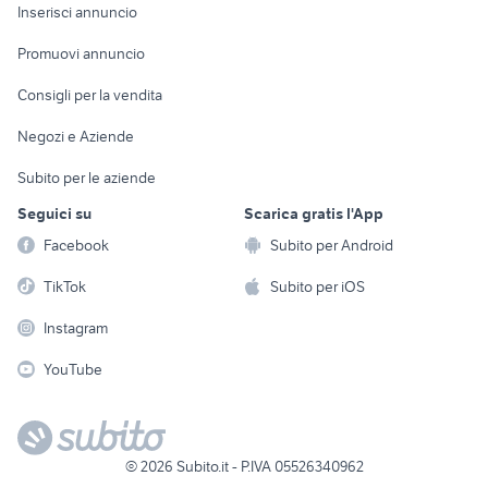
Console e
Accessori per
Casalinghi
Inserisci annuncio
Videogiochi
animali
Elettrodomestici
Promuovi annuncio
Audio/Video
Musica e Film
Giardino e Fai da te
Consigli per la vendita
Fotografia
Libri e Riviste
Abbigliamento e
Negozi e Aziende
Telefonia
Strumenti Musicali
Accessori
Subito per le aziende
Sports
Tutto per i bambini
Seguici su
Scarica gratis l'App
Biciclette
Facebook
Subito per Android
Collezionismo
TikTok
Subito per iOS
Instagram
YouTube
©
2026
Subito.it - P.IVA 05526340962