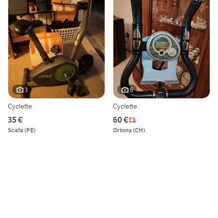
3
6
Cyclette
Cyclette
35 €
60 €
Scafa
(
PE
)
Ortona
(
CH
)