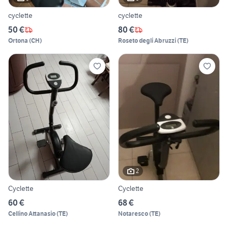
cyclette
cyclette
50 €
80 €
Ortona
(
CH
)
Roseto degli Abruzzi
(
TE
)
2
Cyclette
Cyclette
60 €
68 €
Cellino Attanasio
(
TE
)
Notaresco
(
TE
)