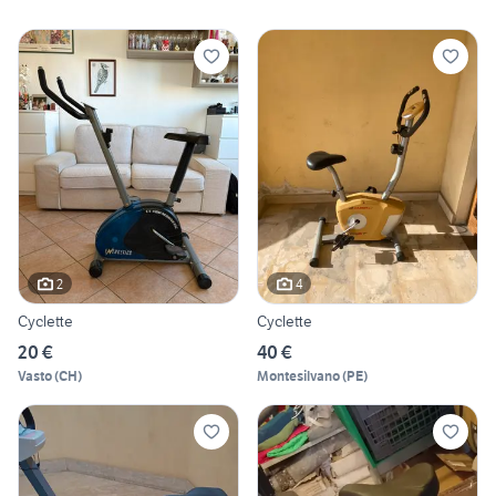
2
4
Cyclette
Cyclette
20 €
40 €
Vasto
(
CH
)
Montesilvano
(
PE
)