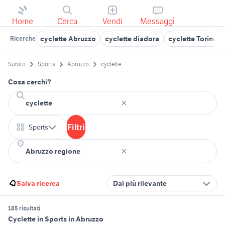
Home
Cerca
Vendi
Messaggi
cyclette Abruzzo
cyclette diadora
cyclette Torino p
Ricerche
Subito
Sports
Abruzzo
cyclette
Cosa cerchi?
Filtri
Sports
Salva ricerca
Dal più rilevante
185 risultati
Cyclette in Sports in Abruzzo