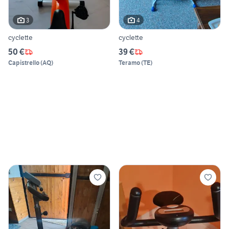
3
4
cyclette
cyclette
50 €
39 €
Capistrello
(
AQ
)
Teramo
(
TE
)