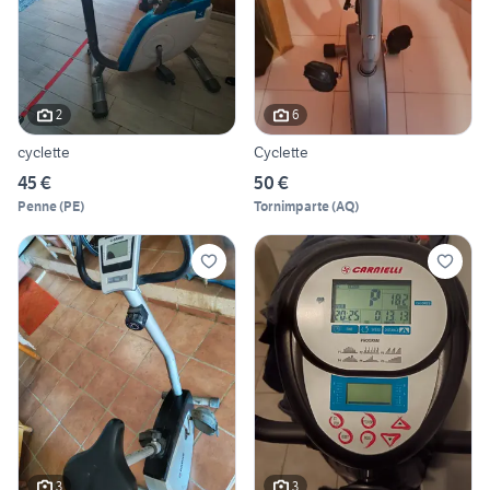
2
6
cyclette
Cyclette
45 €
50 €
Penne
(
PE
)
Tornimparte
(
AQ
)
3
3