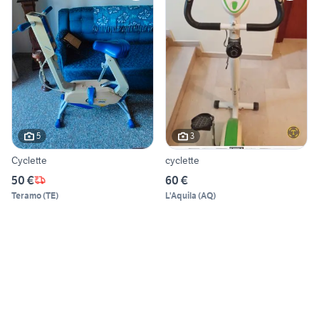
5
3
Cyclette
cyclette
50 €
60 €
Teramo
(
TE
)
L'Aquila
(
AQ
)