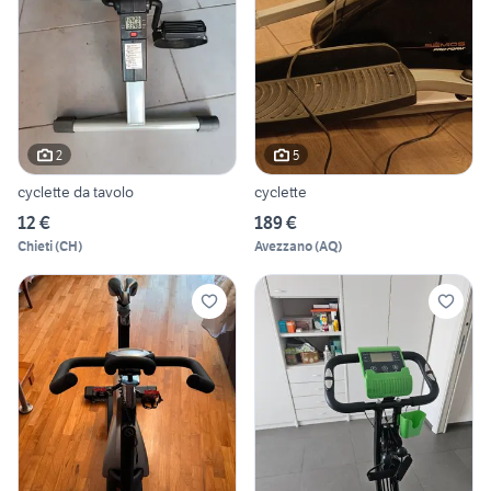
2
5
cyclette da tavolo
cyclette
12 €
189 €
Chieti
(
CH
)
Avezzano
(
AQ
)