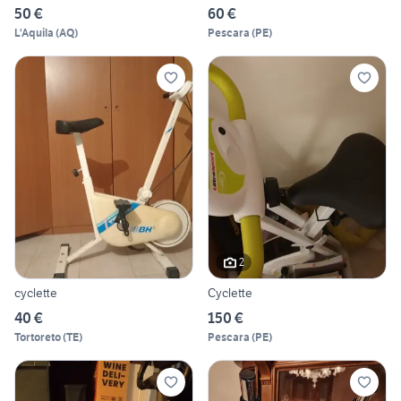
50 €
60 €
L'Aquila
(
AQ
)
Pescara
(
PE
)
2
cyclette
Cyclette
40 €
150 €
Tortoreto
(
TE
)
Pescara
(
PE
)