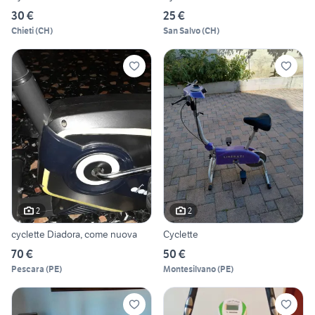
30 €
25 €
Chieti
(
CH
)
San Salvo
(
CH
)
2
2
cyclette Diadora, come nuova
Cyclette
70 €
50 €
Pescara
(
PE
)
Montesilvano
(
PE
)