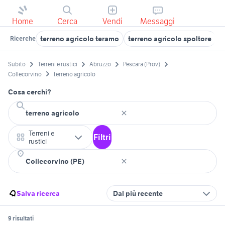
Home
Cerca
Vendi
Messaggi
terreno agricolo teramo
terreno agricolo spoltore
t
Ricerche
Subito
Terreni e rustici
Abruzzo
Pescara (Prov)
Collecorvino
terreno agricolo
Cosa cerchi?
Terreni e
Filtri
rustici
Salva ricerca
Dal più recente
9 risultati