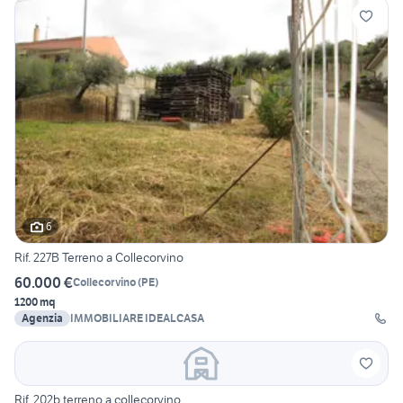
6
Rif. 227B Terreno a Collecorvino
60.000 €
Collecorvino
(
PE
)
1200 mq
Agenzia
IMMOBILIARE IDEALCASA
Rif. 202b terreno a collecorvino