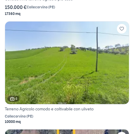
150.000 €
Collecorvino
(
PE
)
17360 mq
4
Terreno Agricolo comodo e coltivabile con uliveto
Collecorvino
(
PE
)
10000 mq