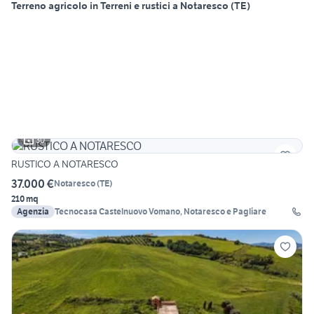
Terreno agricolo in Terreni e rustici a Notaresco (TE)
30
RUSTICO A NOTARESCO
37.000 €
Notaresco
(
TE
)
210 mq
Agenzia
Tecnocasa Castelnuovo Vomano, Notaresco e Pagliare