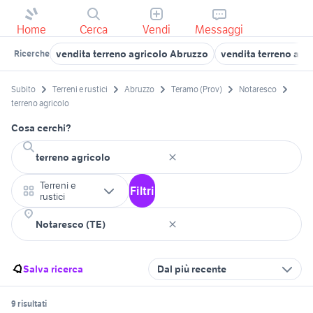
Home
Cerca
Vendi
Messaggi
vendita terreno agricolo Abruzzo
vendita terreno agr
Ricerche
Subito
Terreni e rustici
Abruzzo
Teramo (Prov)
Notaresco
terreno agricolo
Cosa cerchi?
Terreni e
Filtri
rustici
Salva ricerca
Dal più recente
9 risultati