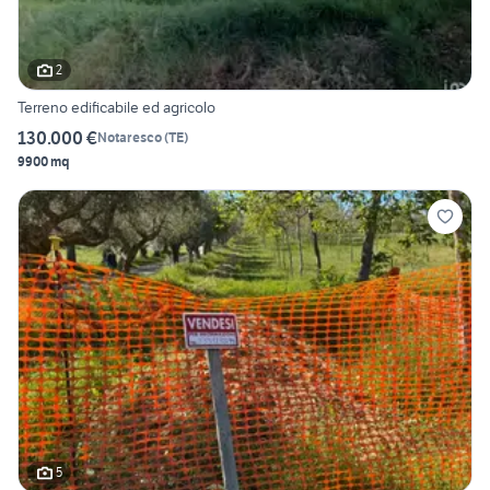
2
Terreno edificabile ed agricolo
130.000 €
Notaresco
(
TE
)
9900 mq
5