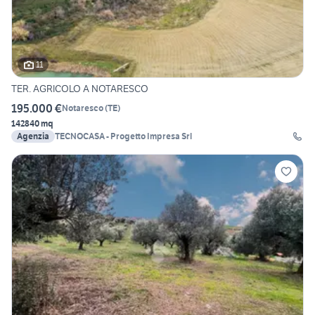
11
TER. AGRICOLO A NOTARESCO
195.000 €
Notaresco
(
TE
)
142840 mq
Agenzia
TECNOCASA - Progetto Impresa Srl