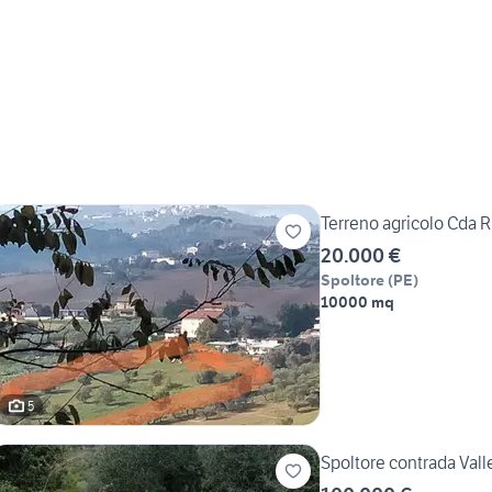
Terreno agricolo Cda R
20.000 €
Spoltore
(
PE
)
10000 mq
5
Spoltore contrada Val