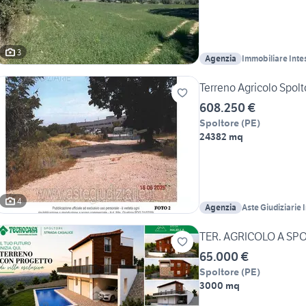
3
Agenzia
Immobiliare Inte
Terreno Agricolo Spol
608.250 €
Spoltore
(
PE
)
24382 mq
4
Agenzia
Aste Giudiziarie 
TER. AGRICOLO A SP
65.000 €
Spoltore
(
PE
)
3000 mq