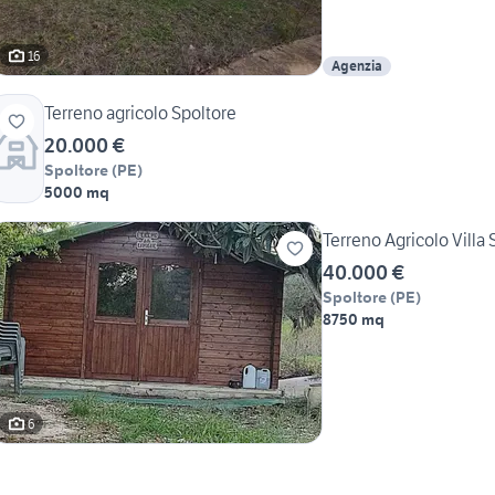
16
Agenzia
Terreno agricolo Spoltore
20.000 €
Spoltore
(
PE
)
5000 mq
Terreno Agricolo Villa 
40.000 €
Spoltore
(
PE
)
8750 mq
6