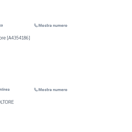
Mostra numero
sa
tore [A4354186]
Mostra numero
Inlinea
OLTORE