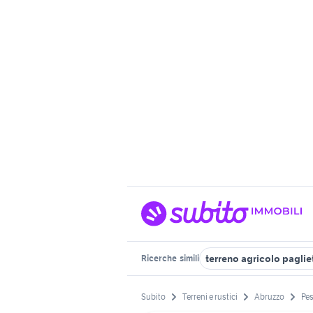
terreno agricolo paglie
Ricerche
simili
Subito
Terreni e rustici
Abruzzo
Pes