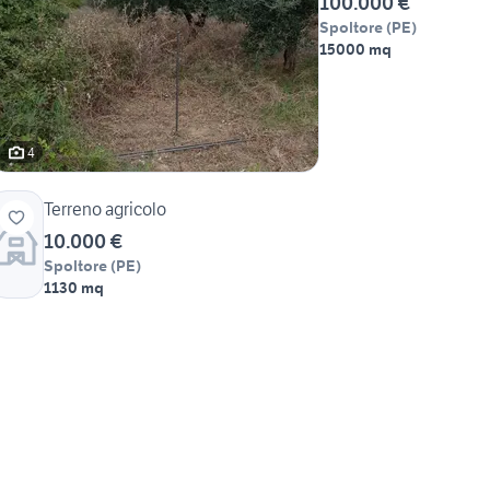
100.000 €
Spoltore
(
PE
)
15000 mq
4
Terreno agricolo
10.000 €
Spoltore
(
PE
)
1130 mq