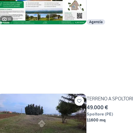
19
Agenzia
TERRENO A SPOLTOR
49.000 €
Spoltore
(
PE
)
11600 mq