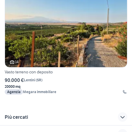
14
Vasto terreno con deposito
90.000 €
Lentini
(
SR
)
20000 mq
Agenzia
Megara immobiliare
Più cercati
Correlati
Richerche simili
Suggerimenti