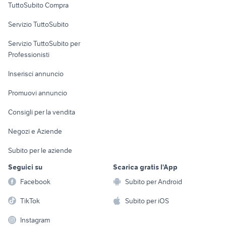
TuttoSubito Compra
commerciali
Servizio TuttoSubito
elettronica
per la casa e la
sports e hobby
Servizio TuttoSubito per
persona
Informatica
Animali
Professionisti
Arredamento e
Console e
Accessori per
Casalinghi
Inserisci annuncio
Videogiochi
animali
Elettrodomestici
Promuovi annuncio
Audio/Video
Musica e Film
Giardino e Fai da te
Consigli per la vendita
Fotografia
Libri e Riviste
Abbigliamento e
Negozi e Aziende
Telefonia
Strumenti Musicali
Accessori
Subito per le aziende
Sports
Tutto per i bambini
Seguici su
Scarica gratis l'App
Biciclette
Facebook
Subito per Android
Collezionismo
TikTok
Subito per iOS
Instagram