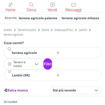
Home
Cerca
Vendi
Messaggi
terreno agricolo palermo
terreno agricolo milazzo
Ricerche
Subito
Terreni e rustici
Sicilia
Siracusa (Prov)
Lentini
terreno agricolo
Cosa cerchi?
Terreni e
Filtri
rustici
Salva ricerca
Dal più recente
13 risultati