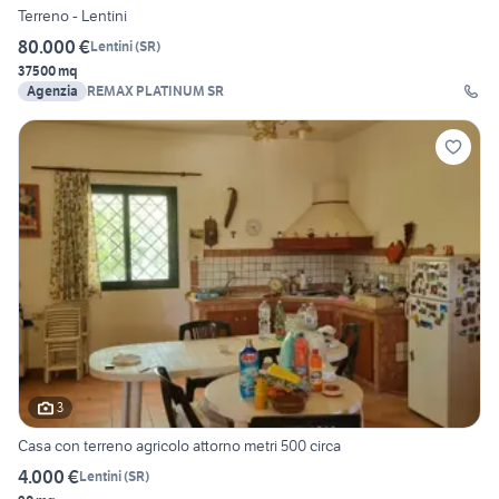
Terreno - Lentini
80.000 €
Lentini
(
SR
)
37500 mq
Agenzia
REMAX PLATINUM SR
3
Casa con terreno agricolo attorno metri 500 circa
4.000 €
Lentini
(
SR
)