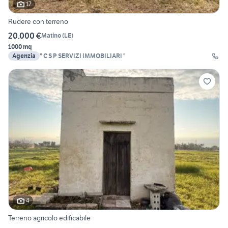
17
Rudere con terreno
20.000 €
Matino
(
LE
)
1000 mq
Agenzia
" C S P SERVIZI IMMOBILIARI "
4
Terreno agricolo edificabile