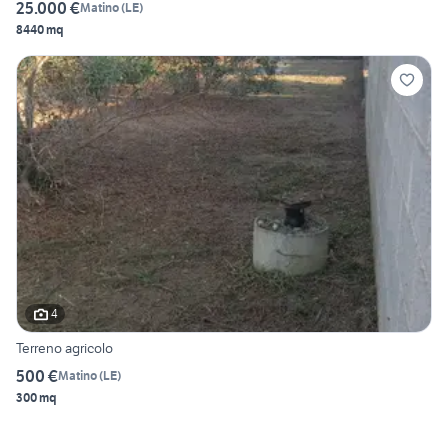
25.000 €
Matino
(
LE
)
8440 mq
4
Terreno agricolo
500 €
Matino
(
LE
)
300 mq