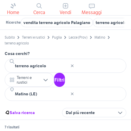
Home
Cerca
Vendi
Messaggi
vendita terreno agricolo Palagiano
terreno agricolo 
Ricerche
Subito
Terreni e rustici
Puglia
Lecce (Prov)
Matino
terreno agricolo
Cosa cerchi?
Terreni e
Filtri
rustici
Salva ricerca
Dal più recente
7 risultati