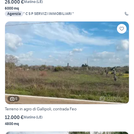
26.000 €
Matino
(
LE
)
6000 mq
Agenzia
" C S P SERVIZI IMMOBILIARI "
6
Terreno in agro di Gallipoli, contrada Feo
12.000 €
Matino
(
LE
)
4800 mq