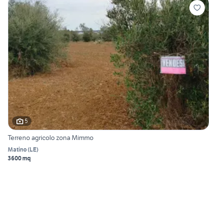
5
Terreno agricolo zona Mimmo
Matino
(
LE
)
3600 mq