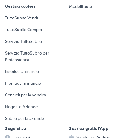
Veicoli commerciali
altro
alberobello
Gestisci cookies
Modelli auto
Case vacanza
TuttoSubito Vendi
Uffici e Locali
TuttoSubito Compra
commerciali
Servizio TuttoSubito
elettronica
per la casa e la
sports e hobby
Servizio TuttoSubito per
persona
Informatica
Animali
Professionisti
Arredamento e
Console e
Accessori per
Casalinghi
Inserisci annuncio
Videogiochi
animali
Elettrodomestici
Promuovi annuncio
Audio/Video
Musica e Film
Giardino e Fai da te
Consigli per la vendita
Fotografia
Libri e Riviste
Abbigliamento e
Negozi e Aziende
Telefonia
Strumenti Musicali
Accessori
Subito per le aziende
Sports
Tutto per i bambini
Seguici su
Scarica gratis l'App
Biciclette
Facebook
Subito per Android