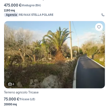
475.000 €
Modugno
(
BA
)
1190 mq
Agenzia
RE/MAX STELLA POLARE
4
Terreno agricolo Tricase
75.000 €
Tricase
(
LE
)
20000 mq