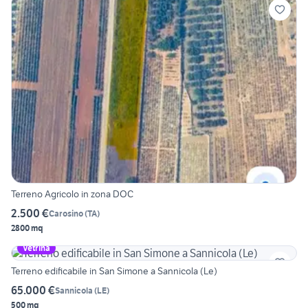
Terreno Agricolo in zona DOC
2.500 €
Carosino
(
TA
)
2800 mq
Vetrina
Terreno edificabile in San Simone a Sannicola (Le)
65.000 €
Sannicola
(
LE
)
500 mq