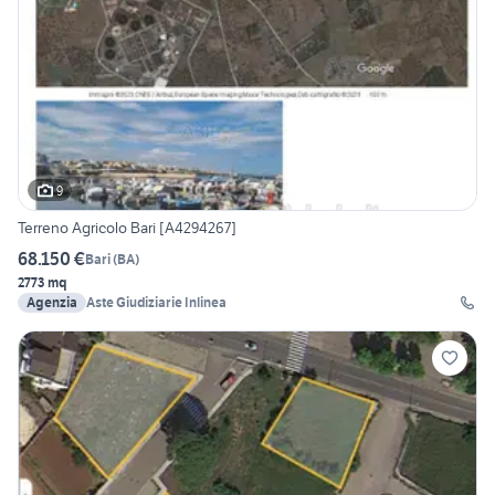
9
Terreno Agricolo Bari [A4294267]
68.150 €
Bari
(
BA
)
2773 mq
Agenzia
Aste Giudiziarie Inlinea