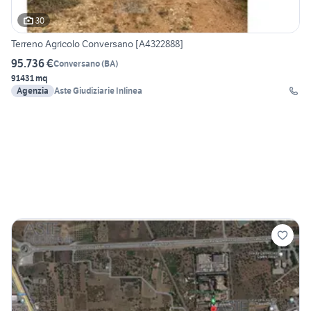
30
Terreno Agricolo Conversano [A4322888]
95.736 €
Conversano
(
BA
)
91431 mq
Agenzia
Aste Giudiziarie Inlinea