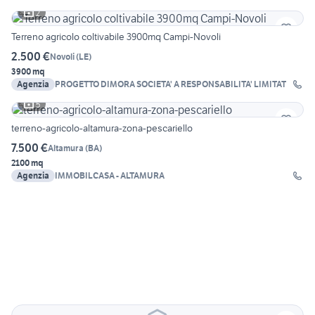
2
Terreno agricolo coltivabile 3900mq Campi-Novoli
2.500 €
Novoli
(
LE
)
3900 mq
Agenzia
PROGETTO DIMORA SOCIETA' A RESPONSABILITA' LIMITAT
5
terreno-agricolo-altamura-zona-pescariello
7.500 €
Altamura
(
BA
)
2100 mq
Agenzia
IMMOBILCASA - ALTAMURA