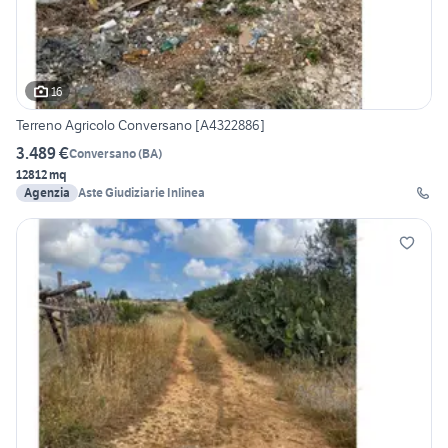
16
Terreno Agricolo Conversano [A4322886]
3.489 €
Conversano
(
BA
)
12812 mq
Agenzia
Aste Giudiziarie Inlinea