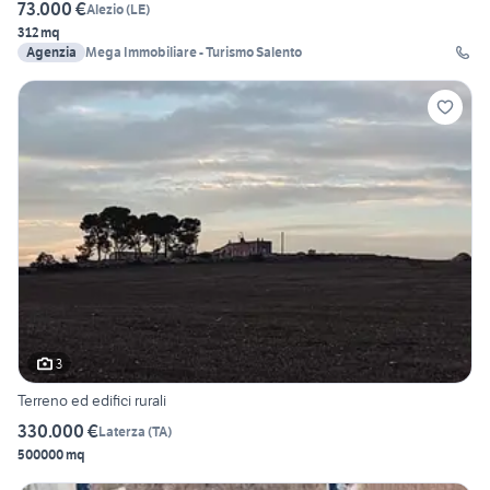
73.000 €
Alezio
(
LE
)
312 mq
Agenzia
Mega Immobiliare - Turismo Salento
3
Terreno ed edifici rurali
330.000 €
Laterza
(
TA
)
500000 mq