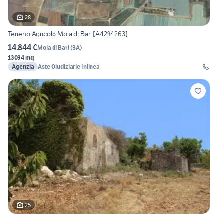
28
Terreno Agricolo Mola di Bari [A4294263]
14.844 €
Mola di Bari
(
BA
)
13094 mq
Agenzia
Aste Giudiziarie Inlinea
25