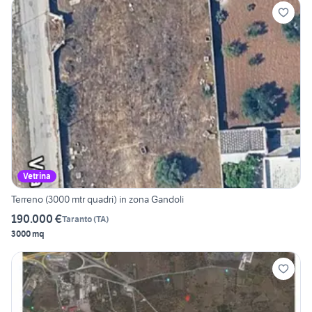
Vetrina
Terreno (3000 mtr quadri) in zona Gandoli
190.000 €
Taranto
(
TA
)
3000 mq