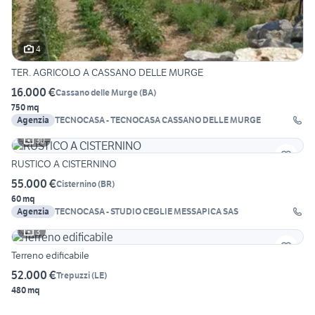
4
TER. AGRICOLO A CASSANO DELLE MURGE
16.000 €
Cassano delle Murge
(
BA
)
750 mq
Agenzia
TECNOCASA - TECNOCASA CASSANO DELLE MURGE
30
RUSTICO A CISTERNINO
55.000 €
Cisternino
(
BR
)
60 mq
Agenzia
TECNOCASA - STUDIO CEGLIE MESSAPICA SAS
3
Terreno edificabile
52.000 €
Trepuzzi
(
LE
)
480 mq