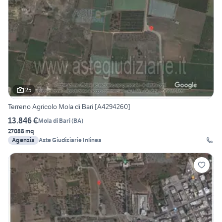
25
Terreno Agricolo Mola di Bari [A4294260]
13.846 €
Mola di Bari
(
BA
)
27088 mq
Agenzia
Aste Giudiziarie Inlinea