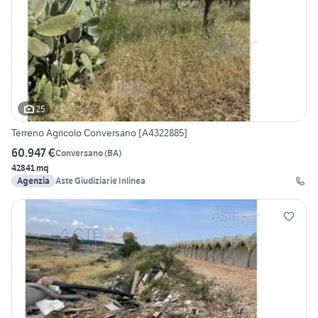
25
Terreno Agricolo Conversano [A4322885]
60.947 €
Conversano
(
BA
)
42841 mq
Agenzia
Aste Giudiziarie Inlinea