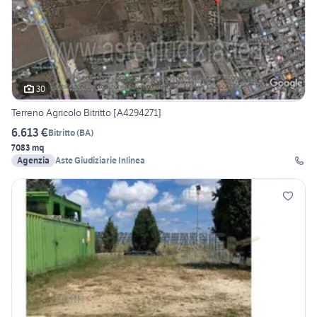
30
Terreno Agricolo Bitritto [A4294271]
6.613 €
Bitritto
(
BA
)
7083 mq
Agenzia
Aste Giudiziarie Inlinea