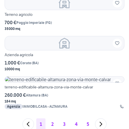
Terreno agricolo
700 €
Poggio Imperiale
(
FG
)
35000 mq
Azienda agricola
1.000 €
Corato
(
BA
)
10000 mq
terreno-edificabile-altamura-zona-via-monte-calvar
260.000 €
Altamura
(
BA
)
184 mq
Agenzia
IMMOBILCASA - ALTAMURA
1
2
3
4
5