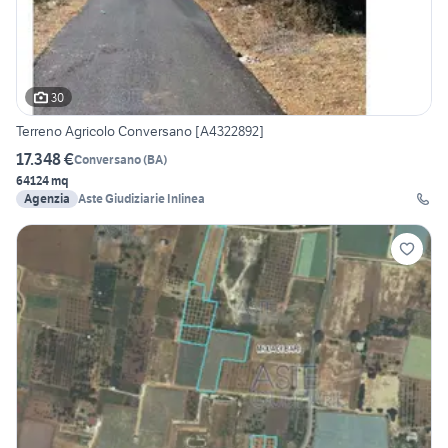
30
Terreno Agricolo Conversano [A4322892]
17.348 €
Conversano
(
BA
)
64124 mq
Agenzia
Aste Giudiziarie Inlinea