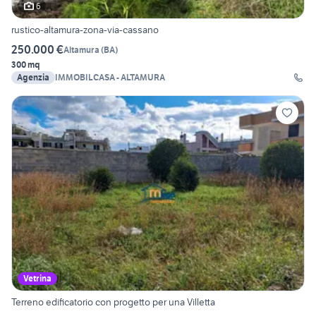
6
rustico-altamura-zona-via-cassano
250.000 €
Altamura
(
BA
)
300 mq
Agenzia
IMMOBILCASA - ALTAMURA
Vetrina
Terreno edificatorio con progetto per una Villetta