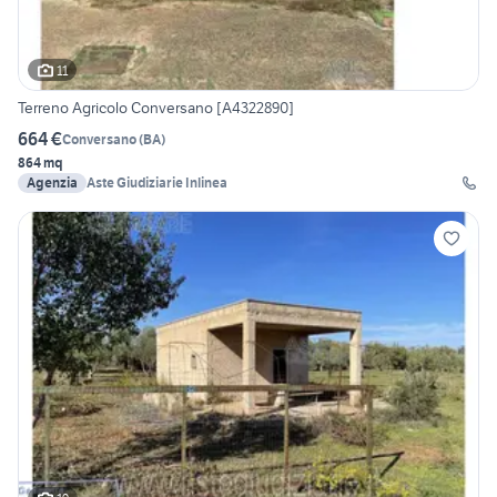
11
Terreno Agricolo Conversano [A4322890]
664 €
Conversano
(
BA
)
864 mq
Agenzia
Aste Giudiziarie Inlinea