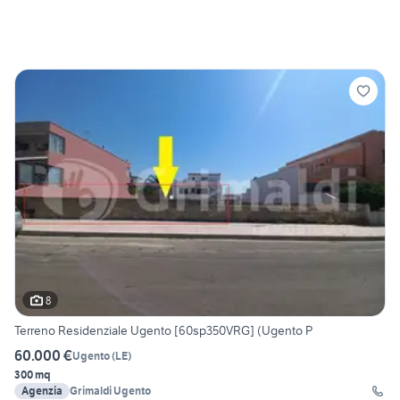
8
Terreno Residenziale Ugento [60sp350VRG] (Ugento P
60.000 €
Ugento
(
LE
)
300 mq
Agenzia
Grimaldi Ugento