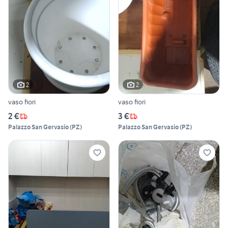
2
2
vaso fiori
vaso fiori
2 €
3 €
Palazzo San Gervasio
(
PZ
)
Palazzo San Gervasio
(
PZ
)