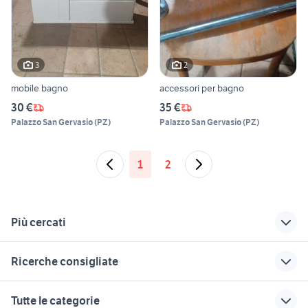
3
2
mobile bagno
accessori per bagno
30 €
35 €
Palazzo San Gervasio
(
PZ
)
Palazzo San Gervasio
(
PZ
)
1
2
Più cercati
Correlati
Richerche simili
Suggerimenti
Ricerche consigliate
letti a scomparsa
casa vacanza roana
monolocale affitto
ikea
sassari
tartarughe d acqua animali
case in vendita casalgrande
affitto casarsa della
Tutte le categorie
pick up 4x4 usati
delizia
auto usate lecco
immobiliare tortoli
rotopressa usata sardegna