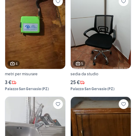
4
5
metri per misurare
sedia da studio
3 €
25 €
Palazzo San Gervasio
(
PZ
)
Palazzo San Gervasio
(
PZ
)