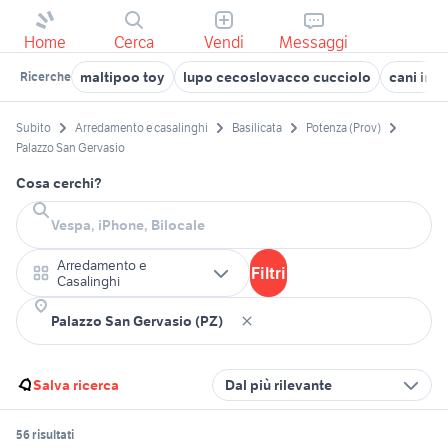
Home
Cerca
Vendi
Messaggi
maltipoo toy
lupo cecoslovacco cucciolo
cani in 
Ricerche
Subito
Arredamento e casalinghi
Basilicata
Potenza (Prov)
Palazzo San Gervasio
Cosa cerchi?
Arredamento e
Filtri
Casalinghi
Salva ricerca
Dal più rilevante
56 risultati