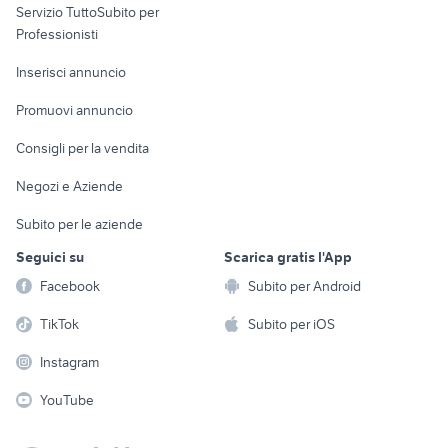
Servizio TuttoSubito per
persona
Informatica
Animali
Professionisti
Arredamento e
Console e
Accessori per
Casalinghi
Inserisci annuncio
Videogiochi
animali
Elettrodomestici
Promuovi annuncio
Audio/Video
Musica e Film
Giardino e Fai da te
Consigli per la vendita
Fotografia
Libri e Riviste
Abbigliamento e
Negozi e Aziende
Telefonia
Strumenti Musicali
Accessori
Subito per le aziende
Sports
Tutto per i bambini
Seguici su
Scarica gratis l'App
Biciclette
Facebook
Subito per Android
Collezionismo
TikTok
Subito per iOS
Instagram
YouTube