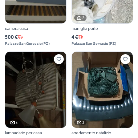
2
camera casa
maniglie porte
500 €
4 €
Palazzo San Gervasio
(
PZ
)
Palazzo San Gervasio
(
PZ
)
3
3
lampadario per casa
arredamento natalizio