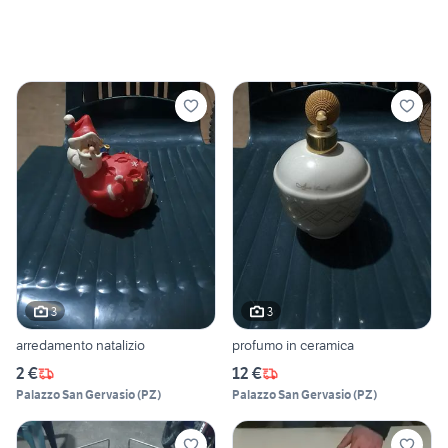
3
3
arredamento natalizio
profumo in ceramica
2 €
12 €
Palazzo San Gervasio
(
PZ
)
Palazzo San Gervasio
(
PZ
)