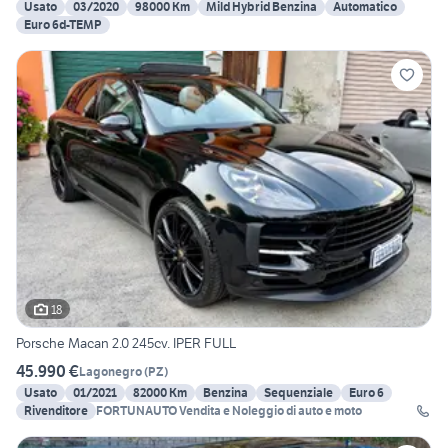
Usato
03/2020
98000 Km
Mild Hybrid Benzina
Automatico
Euro 6d-TEMP
18
Porsche Macan 2.0 245cv. IPER FULL
45.990 €
Lagonegro
(
PZ
)
Usato
01/2021
82000 Km
Benzina
Sequenziale
Euro 6
Rivenditore
FORTUNAUTO Vendita e Noleggio di auto e moto