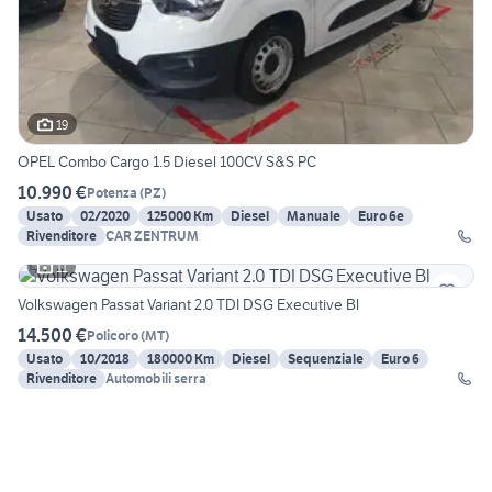
19
OPEL Combo Cargo 1.5 Diesel 100CV S&S PC
10.990 €
Potenza
(
PZ
)
Usato
02/2020
125000 Km
Diesel
Manuale
Euro 6e
Rivenditore
CAR ZENTRUM
11
Volkswagen Passat Variant 2.0 TDI DSG Executive Bl
14.500 €
Policoro
(
MT
)
Usato
10/2018
180000 Km
Diesel
Sequenziale
Euro 6
Rivenditore
Automobili serra