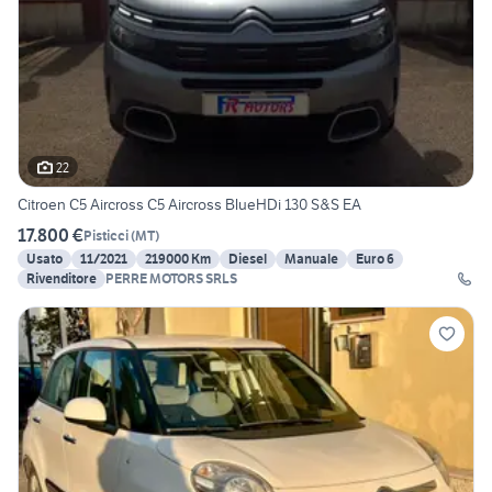
22
Citroen C5 Aircross C5 Aircross BlueHDi 130 S&S EA
17.800 €
Pisticci
(
MT
)
Usato
11/2021
219000 Km
Diesel
Manuale
Euro 6
Rivenditore
PERRE MOTORS SRLS