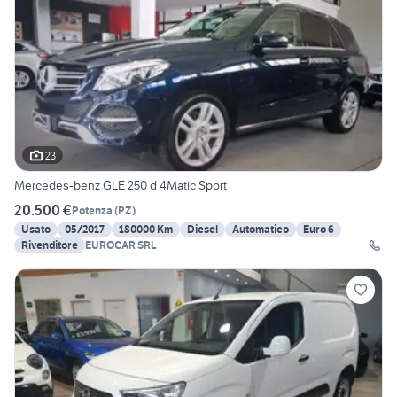
23
Mercedes-benz GLE 250 d 4Matic Sport
20.500 €
Potenza
(
PZ
)
Usato
05/2017
180000 Km
Diesel
Automatico
Euro 6
Rivenditore
EUROCAR SRL