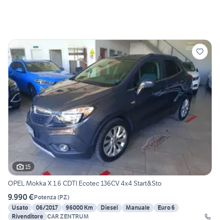
15
OPEL Mokka X 1.6 CDTI Ecotec 136CV 4x4 Start&Sto
9.990 €
Potenza
(
PZ
)
Usato
06/2017
96000 Km
Diesel
Manuale
Euro 6
Rivenditore
CAR ZENTRUM