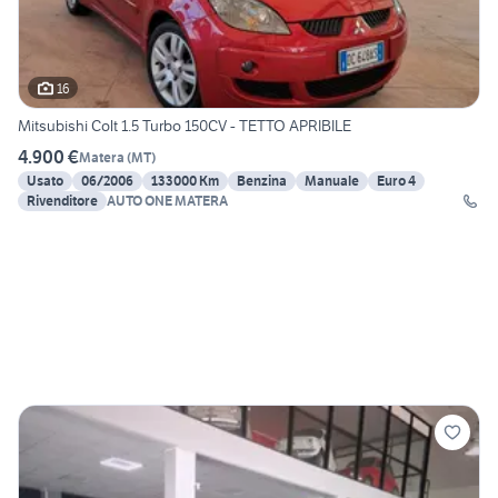
16
Mitsubishi Colt 1.5 Turbo 150CV - TETTO APRIBILE
4.900 €
Matera
(
MT
)
Usato
06/2006
133000 Km
Benzina
Manuale
Euro 4
Rivenditore
AUTO ONE MATERA