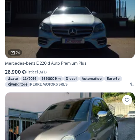
24
Mercedes-benz E 220 d Auto Premium Plus
28.900 €
Pisticci
(
MT
)
Usato
11/2019
169000 Km
Diesel
Automatico
Euro 6e
Rivenditore
PERRE MOTORS SRLS