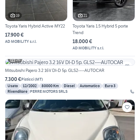
19
21
Toyota Yaris Hybrid Active MY22
Toyota Yaris 1.5 Hybrid 5 porte
Trend
17.900 €
18.000 €
AD MOBILITY s.r.l.
AD MOBILITY s.r.l.
25
Mitsubishi Pajero 3.2 16V DI-D 5p. GLS2----AUTOCAR
7.300 €
Pisticci
(
MT
)
Usato
12/2002
80000 Km
Diesel
Automatico
Euro 3
Rivenditore
PERRE MOTORS SRLS