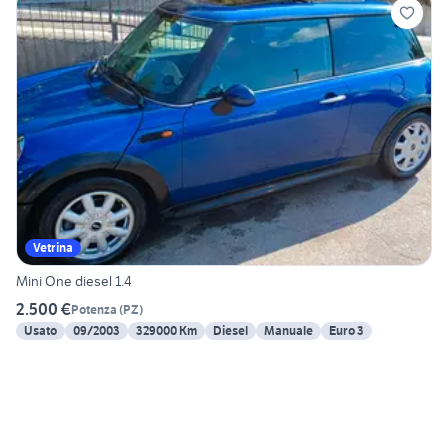
Vetrina
Mini One diesel 1.4
2.500 €
Potenza
(
PZ
)
Usato
09/2003
329000 Km
Diesel
Manuale
Euro 3