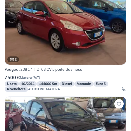
8
Peugeot 208 1.4 HDi 68 CV 5 porte Business
7.500 €
Matera
(
MT
)
Usato
10/2014
144000 Km
Diesel
Manuale
Euro 5
Rivenditore
AUTO ONE MATERA