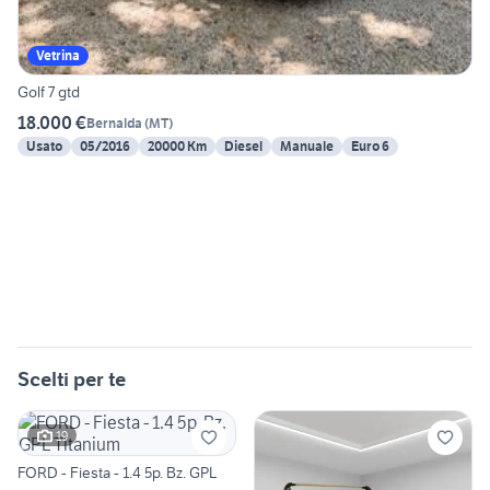
Vetrina
Golf 7 gtd
18.000 €
Bernalda
(
MT
)
Usato
05/2016
20000 Km
Diesel
Manuale
Euro 6
Scelti per te
19
FORD - Fiesta - 1.4 5p. Bz. GPL