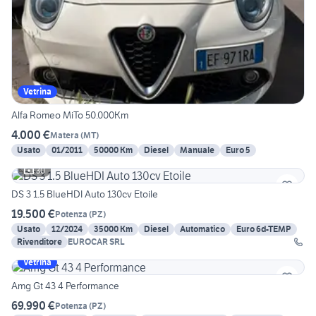
Vetrina
Alfa Romeo MiTo 50.000Km
4.000 €
Matera
(
MT
)
Usato
01/2011
50000 Km
Diesel
Manuale
Euro 5
30
DS 3 1.5 BlueHDI Auto 130cv Etoile
19.500 €
Potenza
(
PZ
)
Usato
12/2024
35000 Km
Diesel
Automatico
Euro 6d-TEMP
Rivenditore
EUROCAR SRL
Vetrina
Amg Gt 43 4 Performance
69.990 €
Potenza
(
PZ
)