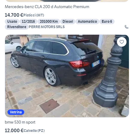
Mercedes-benz CLA 200 d Automatic Premium
14.700 €
Pisticci
(
MT
)
Usato
12/2016
201000 Km
Diesel
Automatico
Euro 6
Rivenditore
PERRE MOTORS SRLS
Vetrina
bmw 530 m sport
12.000 €
Calvello
(
PZ
)