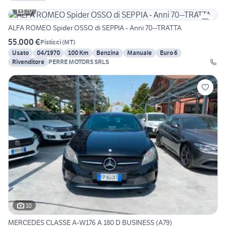
20
ALFA ROMEO Spider OSSO di SEPPIA - Anni 70--TRATTA
55.000 €
Pisticci
(
MT
)
Usato
04/1970
100 Km
Benzina
Manuale
Euro 6
Rivenditore
PERRE MOTORS SRLS
10
MERCEDES CLASSE A-W176 A 180 D BUSINESS (A79)