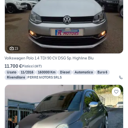
23
Volkswagen Polo 1.4 TDI 90 CV DSG 5p. Highline Blu
11.700 €
Pisticci
(
MT
)
Usato
11/2016
160000 Km
Diesel
Automatico
Euro 6
Rivenditore
PERRE MOTORS SRLS