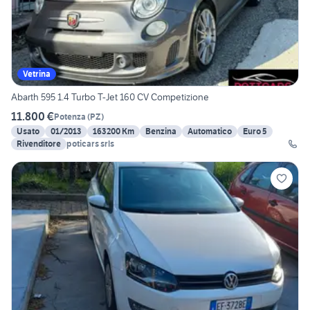
Vetrina
Abarth 595 1.4 Turbo T-Jet 160 CV Competizione
11.800 €
Potenza
(
PZ
)
Usato
01/2013
163200 Km
Benzina
Automatico
Euro 5
Rivenditore
poticars srls