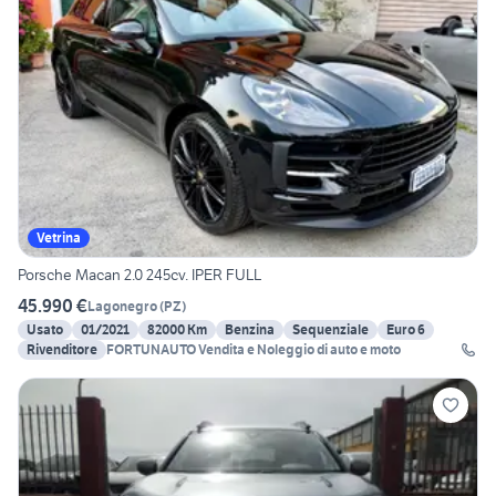
Vetrina
Porsche Macan 2.0 245cv. IPER FULL
45.990 €
Lagonegro
(
PZ
)
Usato
01/2021
82000 Km
Benzina
Sequenziale
Euro 6
Rivenditore
FORTUNAUTO Vendita e Noleggio di auto e moto