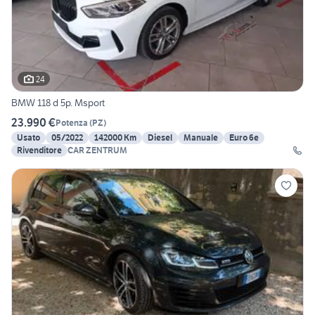
24
BMW 118 d 5p. Msport
23.990 €
Potenza
(
PZ
)
Usato
05/2022
142000 Km
Diesel
Manuale
Euro 6e
Rivenditore
CAR ZENTRUM