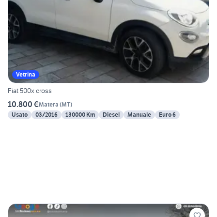
Vetrina
Fiat 500x cross
10.800 €
Matera
(
MT
)
Usato
03/2016
130000 Km
Diesel
Manuale
Euro 6