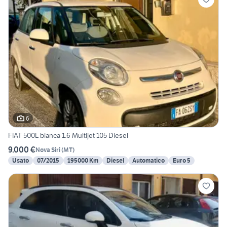
6
FIAT 500L bianca 1.6 Multijet 105 Diesel
9.000 €
Nova Siri
(
MT
)
Usato
07/2015
195000 Km
Diesel
Automatico
Euro 5