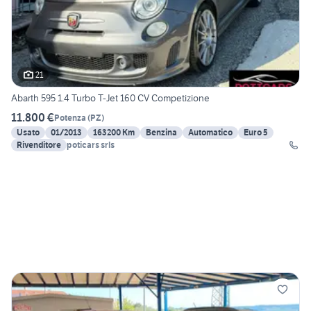
21
Abarth 595 1.4 Turbo T-Jet 160 CV Competizione
11.800 €
Potenza
(
PZ
)
Usato
01/2013
163200 Km
Benzina
Automatico
Euro 5
Rivenditore
poticars srls