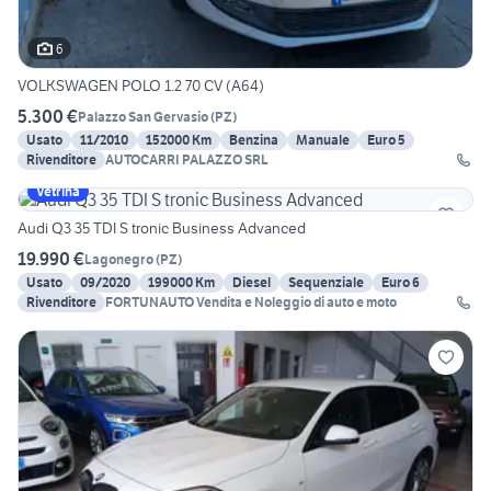
6
VOLKSWAGEN POLO 1.2 70 CV (A64)
5.300 €
Palazzo San Gervasio
(
PZ
)
Usato
11/2010
152000 Km
Benzina
Manuale
Euro 5
Rivenditore
AUTOCARRI PALAZZO SRL
Vetrina
Audi Q3 35 TDI S tronic Business Advanced
19.990 €
Lagonegro
(
PZ
)
Usato
09/2020
199000 Km
Diesel
Sequenziale
Euro 6
Rivenditore
FORTUNAUTO Vendita e Noleggio di auto e moto