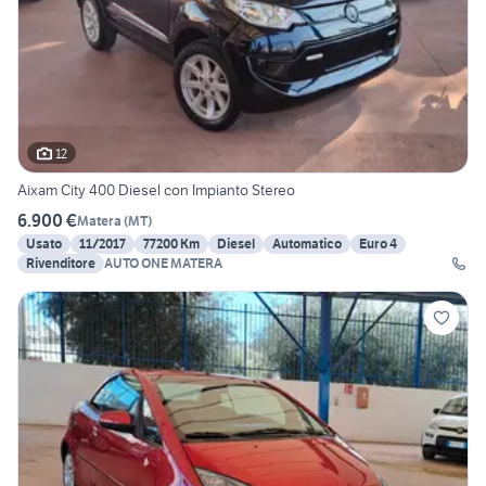
12
Aixam City 400 Diesel con Impianto Stereo
6.900 €
Matera
(
MT
)
Usato
11/2017
77200 Km
Diesel
Automatico
Euro 4
Rivenditore
AUTO ONE MATERA