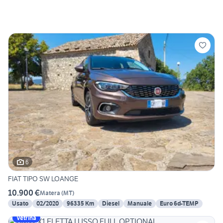
6
FIAT TIPO SW LOANGE
10.900 €
Matera
(
MT
)
Usato
02/2020
96335 Km
Diesel
Manuale
Euro 6d-TEMP
Vetrina