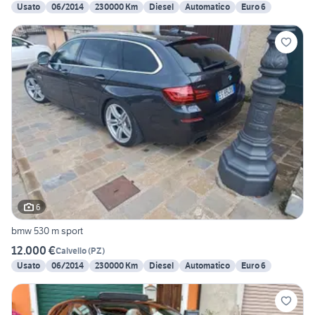
Usato
06/2014
230000 Km
Diesel
Automatico
Euro 6
6
bmw 530 m sport
12.000 €
Calvello
(
PZ
)
Usato
06/2014
230000 Km
Diesel
Automatico
Euro 6