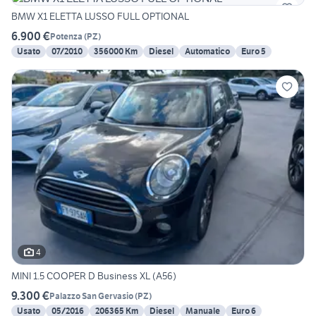
BMW X1 ELETTA LUSSO FULL OPTIONAL
6.900 €
Potenza
(
PZ
)
Usato
07/2010
356000 Km
Diesel
Automatico
Euro 5
4
MINI 1.5 COOPER D Business XL (A56)
9.300 €
Palazzo San Gervasio
(
PZ
)
Usato
05/2016
206365 Km
Diesel
Manuale
Euro 6