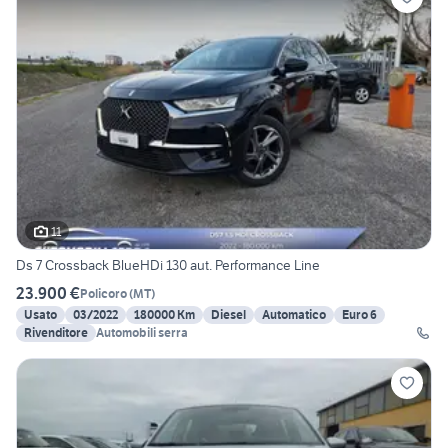
11
Ds 7 Crossback BlueHDi 130 aut. Performance Line
23.900 €
Policoro
(
MT
)
Usato
03/2022
180000 Km
Diesel
Automatico
Euro 6
Rivenditore
Automobili serra