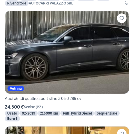
Rivenditore
AUTOCARRI PALAZZO SRL
Vetrina
Audi a6 tdi quattro sport sline 3.0 50 286 cv
24.500 €
Senise
(
PZ
)
Usato
02/2019
216000 Km
Full Hybrid Diesel
Sequenziale
Euro 6