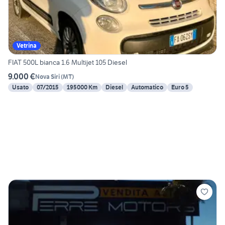
Vetrina
FIAT 500L bianca 1.6 Multijet 105 Diesel
9.000 €
Nova Siri
(
MT
)
Usato
07/2015
195000 Km
Diesel
Automatico
Euro 5