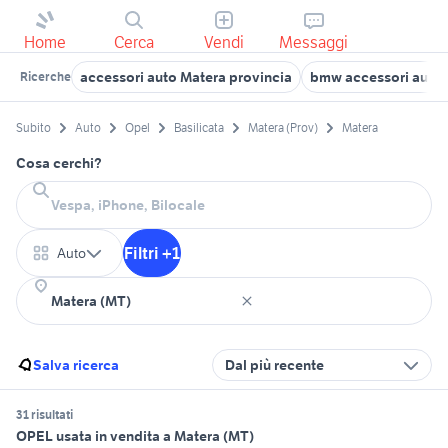
Home
Cerca
Vendi
Messaggi
accessori auto Matera provincia
bmw accessori auto 
Ricerche
Subito
Auto
Opel
Basilicata
Matera (Prov)
Matera
Cosa cerchi?
Filtri +1
Auto
Salva ricerca
Dal più recente
31 risultati
OPEL usata in vendita a Matera (MT)