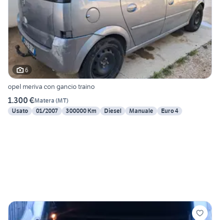
6
opel meriva con gancio traino
1.300 €
Matera
(
MT
)
Usato
01/2007
300000 Km
Diesel
Manuale
Euro 4