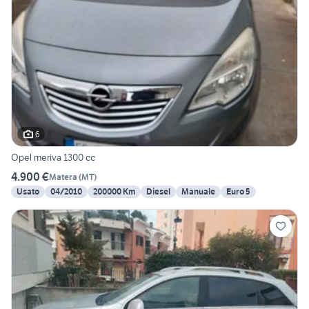
6
Opel meriva 1300 cc
4.900 €
Matera
(
MT
)
Usato
04/2010
200000 Km
Diesel
Manuale
Euro 5