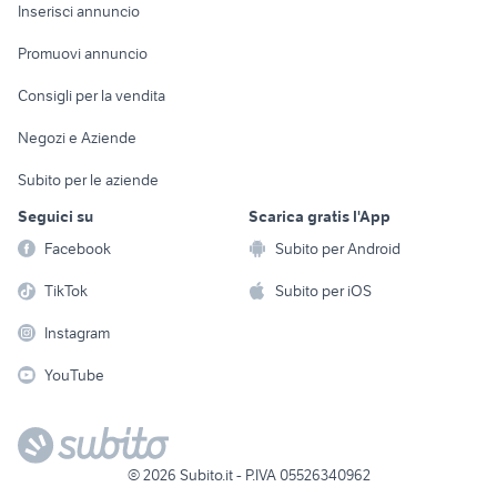
Console e
Accessori per
Casalinghi
Inserisci annuncio
Videogiochi
animali
Elettrodomestici
Promuovi annuncio
Audio/Video
Musica e Film
Giardino e Fai da te
Consigli per la vendita
Fotografia
Libri e Riviste
Abbigliamento e
Negozi e Aziende
Telefonia
Strumenti Musicali
Accessori
Subito per le aziende
Sports
Tutto per i bambini
Seguici su
Scarica gratis l'App
Biciclette
Facebook
Subito per Android
Collezionismo
TikTok
Subito per iOS
Instagram
YouTube
©
2026
Subito.it - P.IVA 05526340962