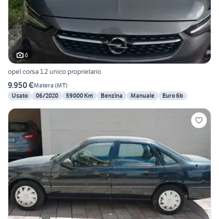
6
opel corsa 1.2 unico proprietario
9.950 €
Matera
(
MT
)
Usato
06/2020
59000 Km
Benzina
Manuale
Euro 6b