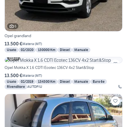
6
Opel grandland
13.500 €
Matera
(
MT
)
Usato
02/2020
130000 Km
Diesel
Manuale
23
Opel Mokka X 1.6 CDTI Ecotec 136CV 4x2 Start&Stop
13.500 €
Matera
(
MT
)
Usato
02/2019
134300 Km
Diesel
Manuale
Euro 6e
Rivenditore
AUTOPIU