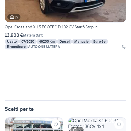
19
Opel Crossland X 1.5 ECOTEC D 102 CV Start&Stop In
13.900 €
Matera
(
MT
)
Usato
07/2020
46200 Km
Diesel
Manuale
Euro 6e
Rivenditore
AUTO ONE MATERA
Scelti per te
19