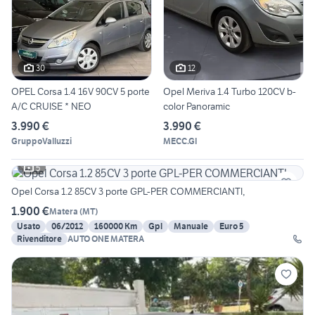
30
12
OPEL Corsa 1.4 16V 90CV 5 porte
Opel Meriva 1.4 Turbo 120CV b-
A/C CRUISE * NEO
color Panoramic
3.990 €
3.990 €
GruppoValluzzi
MECC.GI
5
Opel Corsa 1.2 85CV 3 porte GPL-PER COMMERCIANTI,
1.900 €
Matera
(
MT
)
Usato
06/2012
160000 Km
Gpl
Manuale
Euro 5
Rivenditore
AUTO ONE MATERA