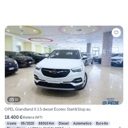
30
OPEL Grandland X 1.5 diesel Ecotec Start&Stop au
18.400 €
Matera
(
MT
)
Usato
05/2020
88010 Km
Diesel
Automatico
Euro 6e