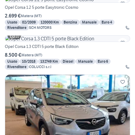
Opel Corsa 1.2 5 porte Easytronic Cosmo
2.699 €
Matera
(
MT
)
Usato
02/2009
120000 Km
Benzina
Manuale
Euro 4
Rivenditore
SCH MOTORS
21
Opel Corsa 1.3 CDTI 5 porte Black Edition
8.500 €
Matera
(
MT
)
Usato
10/2018
132749 Km
Diesel
Manuale
Euro 6
Rivenditore
COLUCCI s.r.l