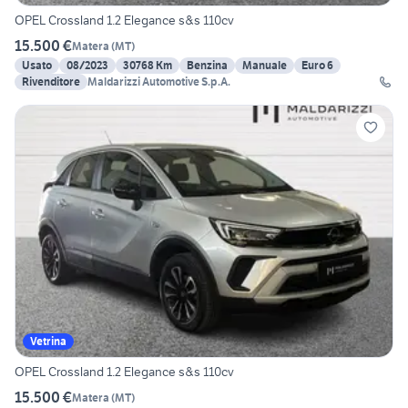
OPEL Crossland 1.2 Elegance s&s 110cv
15.500 €
Matera
(
MT
)
Usato
08/2023
30768 Km
Benzina
Manuale
Euro 6
Rivenditore
Maldarizzi Automotive S.p.A.
Vetrina
OPEL Crossland 1.2 Elegance s&s 110cv
15.500 €
Matera
(
MT
)