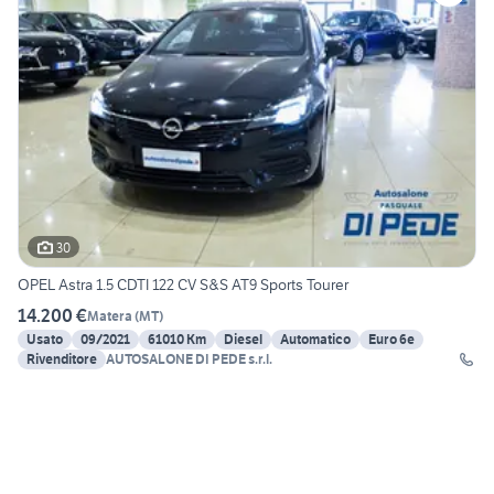
30
OPEL Astra 1.5 CDTI 122 CV S&S AT9 Sports Tourer
14.200 €
Matera
(
MT
)
Usato
09/2021
61010 Km
Diesel
Automatico
Euro 6e
Rivenditore
AUTOSALONE DI PEDE s.r.l.