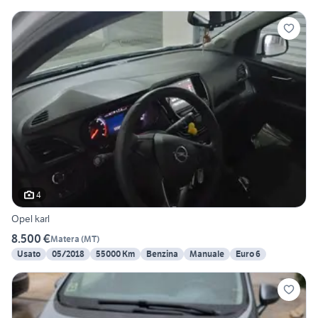
4
Opel karl
8.500 €
Matera
(
MT
)
Usato
05/2018
55000 Km
Benzina
Manuale
Euro 6