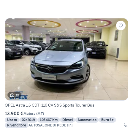
30
OPEL Astra 1.6 CDTI 110 CV S&S Sports Tourer Bus
13.900 €
Matera
(
MT
)
Usato
02/2019
105467 Km
Diesel
Automatico
Euro 6e
Rivenditore
AUTOSALONE DI PEDE s.r.l.