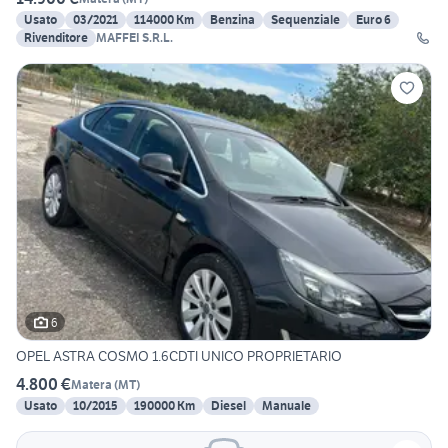
Usato
03/2021
114000 Km
Benzina
Sequenziale
Euro 6
Rivenditore
MAFFEI S.R.L.
6
OPEL ASTRA COSMO 1.6CDTI UNICO PROPRIETARIO
4.800 €
Matera
(
MT
)
Usato
10/2015
190000 Km
Diesel
Manuale