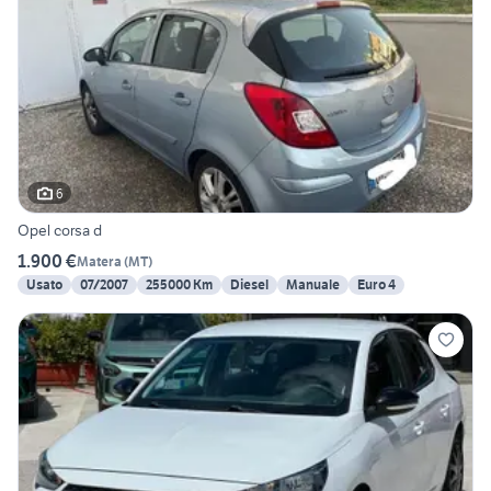
6
Opel corsa d
1.900 €
Matera
(
MT
)
Usato
07/2007
255000 Km
Diesel
Manuale
Euro 4