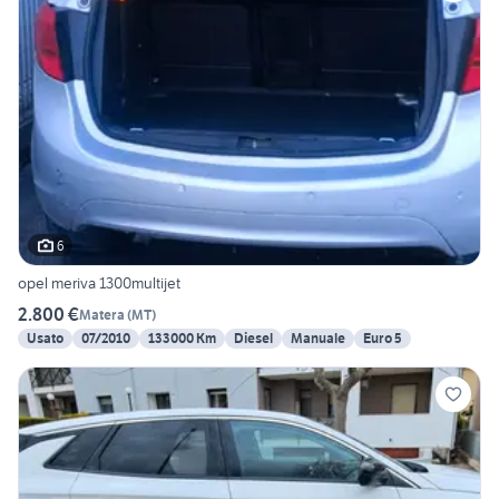
6
opel meriva 1300multijet
2.800 €
Matera
(
MT
)
Usato
07/2010
133000 Km
Diesel
Manuale
Euro 5