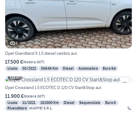
6
Opel Grandland X 1.5 diesel cambio aut.
17.500 €
Matera
(
MT
)
Usato
03/2022
56646 Km
Diesel
Automatico
Euro 6d
30
Opel Crossland 1.5 ECOTEC D 120 CV Start&Stop aut.
11.900 €
Matera
(
MT
)
Usato
11/2021
162000 Km
Diesel
Sequenziale
Euro 6
Rivenditore
MAFFEI S.R.L.