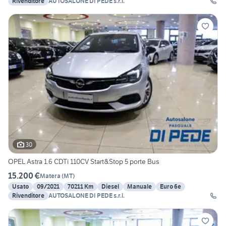
Rivenditore
AUTOSALONE DI PEDE s.r.l.
30
OPEL Astra 1.6 CDTi 110CV Start&Stop 5 porte Bus
15.200 €
Matera
(
MT
)
Usato
09/2021
70211 Km
Diesel
Manuale
Euro 6e
Rivenditore
AUTOSALONE DI PEDE s.r.l.