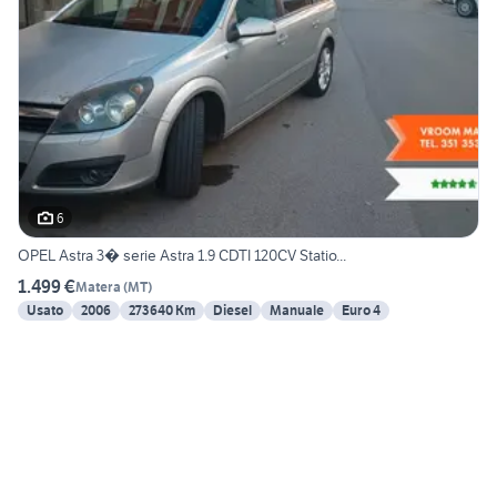
6
OPEL Astra 3� serie Astra 1.9 CDTI 120CV Statio...
1.499 €
Matera
(
MT
)
Usato
2006
273640 Km
Diesel
Manuale
Euro 4