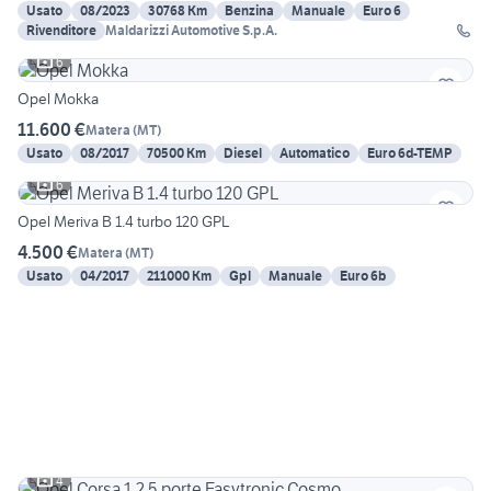
Usato
08/2023
30768 Km
Benzina
Manuale
Euro 6
Rivenditore
Maldarizzi Automotive S.p.A.
6
Opel Mokka
11.600 €
Matera
(
MT
)
Usato
08/2017
70500 Km
Diesel
Automatico
Euro 6d-TEMP
6
Opel Meriva B 1.4 turbo 120 GPL
4.500 €
Matera
(
MT
)
Usato
04/2017
211000 Km
Gpl
Manuale
Euro 6b
4