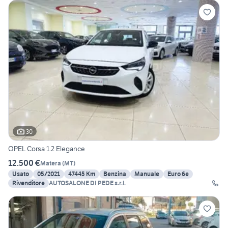
30
OPEL Corsa 1.2 Elegance
12.500 €
Matera
(
MT
)
Usato
05/2021
47445 Km
Benzina
Manuale
Euro 6e
Rivenditore
AUTOSALONE DI PEDE s.r.l.