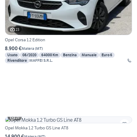
23
Opel Corsa 1.2 Edition
8.900 €
Matera
(
MT
)
Usato
08/2020
64000 Km
Benzina
Manuale
Euro 6
Rivenditore
MAFFEI S.R.L.
25
Opel Mokka 1.2 Turbo GS Line AT8
14.900 €
Matera
(
MT
)