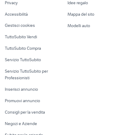
vendita terreni mare Genova
Privacy
Idee regalo
Garage e box
seconda mano Canaro
provincia
Caravan e Camper
Accessibilità
Mappa del sito
Loft, mansarde e
Veicoli commerciali
altro
Gestisci cookies
Modelli auto
Case vacanza
TuttoSubito Vendi
Uffici e Locali
TuttoSubito Compra
commerciali
Servizio TuttoSubito
elettronica
per la casa e la
sports e hobby
Servizio TuttoSubito per
persona
Informatica
Animali
Professionisti
Arredamento e
Console e
Accessori per
Casalinghi
Inserisci annuncio
Videogiochi
animali
Elettrodomestici
Promuovi annuncio
Audio/Video
Musica e Film
Giardino e Fai da te
Consigli per la vendita
Fotografia
Libri e Riviste
Abbigliamento e
Negozi e Aziende
Telefonia
Strumenti Musicali
Accessori