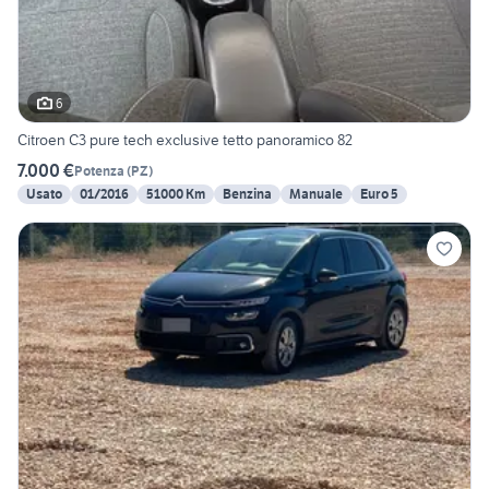
6
Citroen C3 pure tech exclusive tetto panoramico 82
7.000 €
Potenza
(
PZ
)
Usato
01/2016
51000 Km
Benzina
Manuale
Euro 5