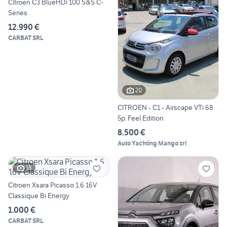
Citroen C3 BlueHDi 100 S&S C-
Series
12.990 €
CARBAT SRL
20
CITROEN - C1 - Airscape VTi 68
5p. Feel Edition
8.500 €
Auto Yachting Mango srl
18
Citroen Xsara Picasso 1.6 16V
Classique Bi Energy
1.000 €
CARBAT SRL