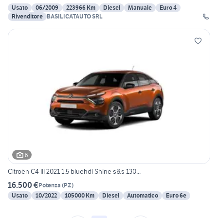
Usato
06/2009
223966 Km
Diesel
Manuale
Euro 4
Rivenditore
BASILICATAUTO SRL
6
Citroën C4 III 2021 1.5 bluehdi Shine s&s 130...
16.500 €
Potenza
(
PZ
)
Usato
10/2022
105000 Km
Diesel
Automatico
Euro 6e