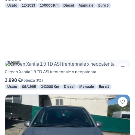
Usato
12/2013
130000 Km
Diesel
Manuale
Euro 5
6
Citroen Xantia 1.9 TD ASI trentennale x neopatenta
2.990 €
Potenza
(
PZ
)
Usato
06/1995
242000 Km
Diesel
Manuale
Euro 1