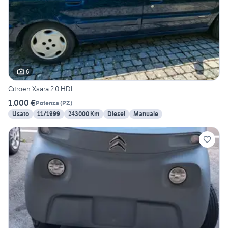
6
Citroen Xsara 2.0 HDI
1.000 €
Potenza
(
PZ
)
Usato
11/1999
243000 Km
Diesel
Manuale