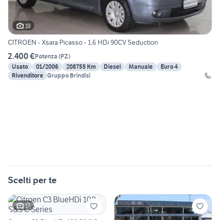
19
CITROEN - Xsara Picasso - 1.6 HDi 90CV Seduction
2.400 €
Potenza
(
PZ
)
Usato
01/2006
208755 Km
Diesel
Manuale
Euro 4
Rivenditore
Gruppo Brindisi
Scelti per te
17