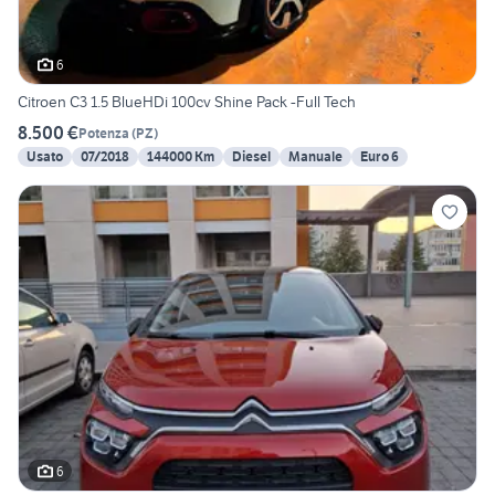
6
Citroen C3 1.5 BlueHDi 100cv Shine Pack -Full Tech
8.500 €
Potenza
(
PZ
)
Usato
07/2018
144000 Km
Diesel
Manuale
Euro 6
6