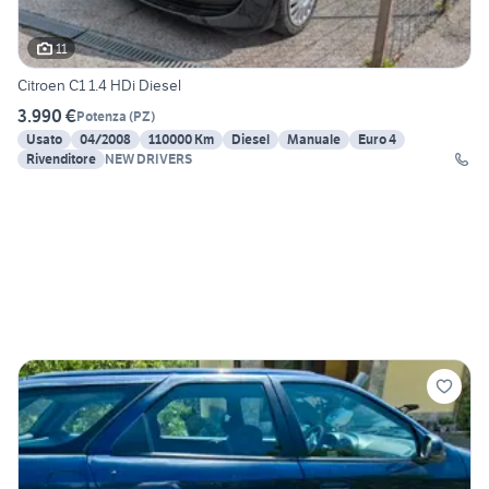
11
Citroen C1 1.4 HDi Diesel
3.990 €
Potenza
(
PZ
)
Usato
04/2008
110000 Km
Diesel
Manuale
Euro 4
Rivenditore
NEW DRIVERS