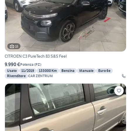
18
CITROEN C3 PureTech 83 S&S Feel
9.990 €
Potenza
(
PZ
)
Usato
11/2019
133000 Km
Benzina
Manuale
Euro 6e
Rivenditore
CAR ZENTRUM