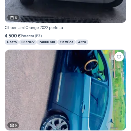
6
Citroen ami Orange 2022 perfetta
4.500 €
Potenza
(
PZ
)
Usato
06/2022
24000 Km
Elettrica
Altro
6