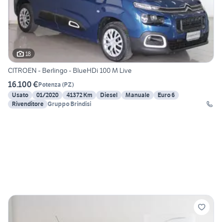
18
CITROEN - Berlingo - BlueHDi 100 M Live
16.100 €
Potenza
(
PZ
)
Usato
01/2020
41372 Km
Diesel
Manuale
Euro 6
Rivenditore
Gruppo Brindisi