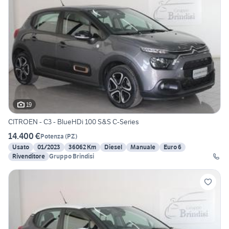
19
CITROEN - C3 - BlueHDi 100 S&S C-Series
14.400 €
Potenza
(
PZ
)
Usato
01/2023
36062 Km
Diesel
Manuale
Euro 6
Rivenditore
Gruppo Brindisi