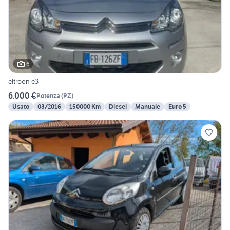
6
citroen c3
6.000 €
Potenza
(
PZ
)
Usato
03/2016
150000 Km
Diesel
Manuale
Euro 5