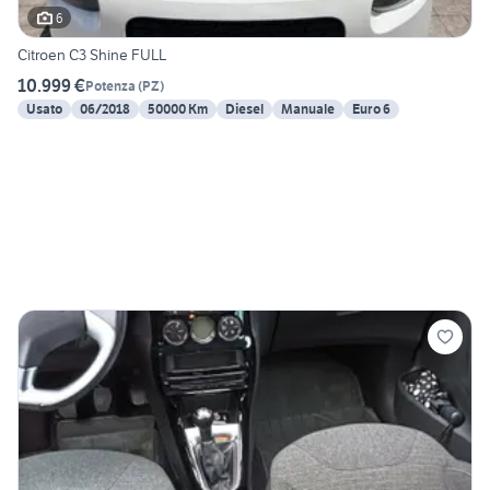
6
Citroen C3 Shine FULL
10.999 €
Potenza
(
PZ
)
Usato
06/2018
50000 Km
Diesel
Manuale
Euro 6