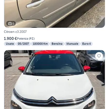
6
Citroen c3 2007
1.900 €
Potenza
(
PZ
)
Usato
05/2007
180000 Km
Benzina
Manuale
Euro 4