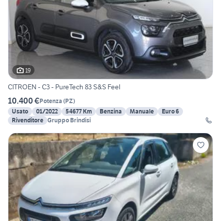
19
CITROEN - C3 - PureTech 83 S&S Feel
10.400 €
Potenza
(
PZ
)
Usato
01/2022
54677 Km
Benzina
Manuale
Euro 6
Rivenditore
Gruppo Brindisi