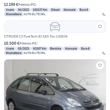
12.199 €
Potenza
(
PZ
)
Usato
04/2022
102327 Km
Diesel
Manuale
Euro 6
Rivenditore
AUTO ELITE SRL
CITROEN C3 PureTech 83 S&S You U10634
10.500 €
Potenza
(
PZ
)
Usato
03/2023
92307 Km
Benzina
Manuale
Euro 6
Rivenditore
AUTO ELITE SRL