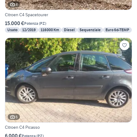
4
Citroen C4 Spacetourer
15.000 €
Potenza
(
PZ
)
Usato
12/2019
116000 Km
Diesel
Sequenziale
Euro 6d-TEMP
6
Citroen C4 Picasso
6.000 €
Potenza
(
PZ
)