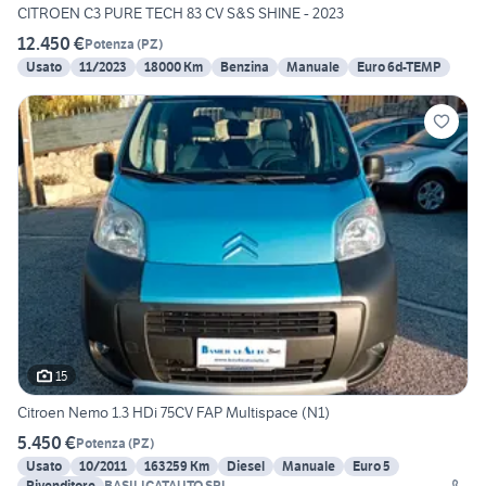
CITROEN C3 PURE TECH 83 CV S&S SHINE - 2023
12.450 €
Potenza
(
PZ
)
Usato
11/2023
18000 Km
Benzina
Manuale
Euro 6d-TEMP
15
Citroen Nemo 1.3 HDi 75CV FAP Multispace (N1)
5.450 €
Potenza
(
PZ
)
Usato
10/2011
163259 Km
Diesel
Manuale
Euro 5
Rivenditore
BASILICATAUTO SRL