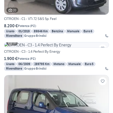
20
CITROEN - C1 - VTi 72 S&S 5p. Feel
8.200 €
Potenza
(
PZ
)
Usato
01/2019
89846 Km
Benzina
Manuale
Euro 6
Rivenditore
Gruppo Brindisi
19
CITROEN - C3 - 1.4 Perfect By Energy
1.900 €
Potenza
(
PZ
)
Usato
06/2009
289795 Km
Metano
Manuale
Euro 5
Rivenditore
Gruppo Brindisi