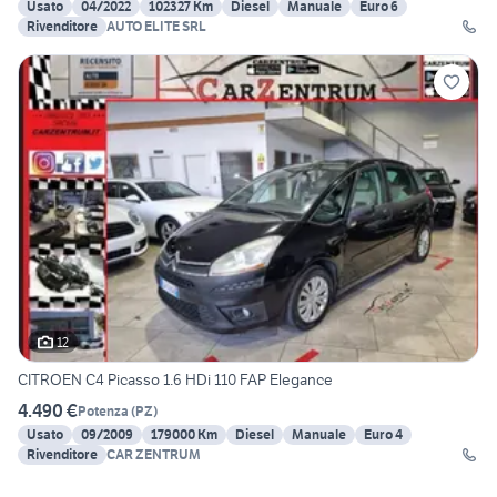
Usato
04/2022
102327 Km
Diesel
Manuale
Euro 6
Rivenditore
AUTO ELITE SRL
12
CITROEN C4 Picasso 1.6 HDi 110 FAP Elegance
4.490 €
Potenza
(
PZ
)
Usato
09/2009
179000 Km
Diesel
Manuale
Euro 4
Rivenditore
CAR ZENTRUM