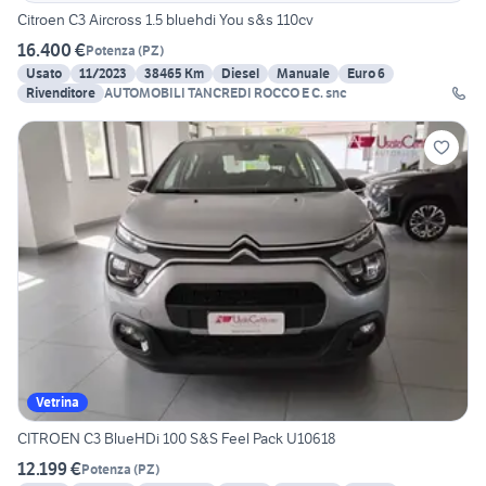
Citroen C3 Aircross 1.5 bluehdi You s&s 110cv
16.400 €
Potenza
(
PZ
)
Usato
11/2023
38465 Km
Diesel
Manuale
Euro 6
Rivenditore
AUTOMOBILI TANCREDI ROCCO E C. snc
Vetrina
CITROEN C3 BlueHDi 100 S&S Feel Pack U10618
12.199 €
Potenza
(
PZ
)