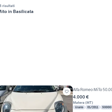
5 risultati
ito in Basilicata
Alfa Romeo MiTo 50.
4.000 €
Matera
(
MT
)
Usato
01/2011
50000