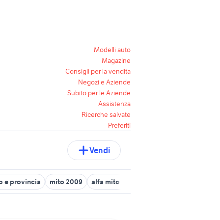
Modelli auto
Magazine
Consigli per la vendita
Negozi e Aziende
Subito per le Aziende
Assistenza
Ricerche salvate
Preferiti
Vendi
o e provincia
mito 2009
alfa mito usata
alfa mito auto Milano 