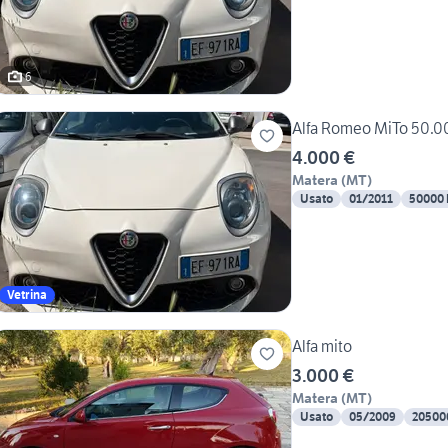
6
Alfa Romeo MiTo 50.
4.000 €
Matera
(
MT
)
Usato
01/2011
50000
Vetrina
Alfa mito
3.000 €
Matera
(
MT
)
Usato
05/2009
20500