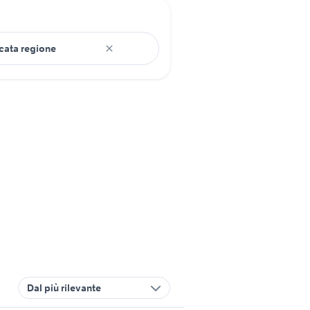
Dal più rilevante