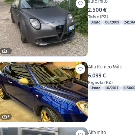
auto mito
2.500 €
Tolve
(
PZ
)
Usato
06/2009
24136
6
Alfa Romeo Mito
6.099 €
Pignola
(
PZ
)
Usato
10/2011
11500
5
Alfa mito