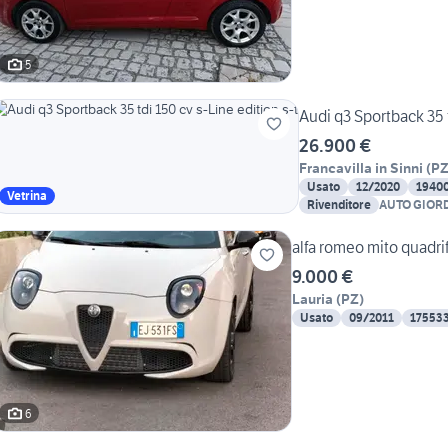
5
Audi q3 Sportback 35 t
26.900 €
Francavilla in Sinni
(
P
Usato
12/2020
1940
Vetrina
Rivenditore
AUTO GIOR
alfa romeo mito quadri
9.000 €
Lauria
(
PZ
)
Usato
09/2011
17553
6