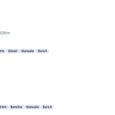
000Km
 Km
Diesel
Manuale
Euro 5
0 Km
Benzina
Manuale
Euro 5