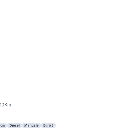
000Km
 Km
Diesel
Manuale
Euro 5