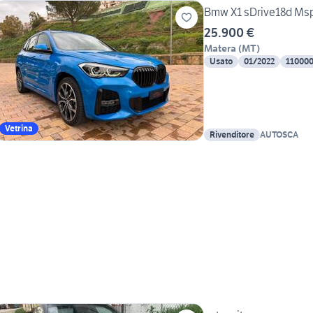
Bmw X1 sDrive18d Ms
25.900 €
Matera
(
MT
)
Usato
01/2022
11000
Vetrina
Rivenditore
AUTOSCA