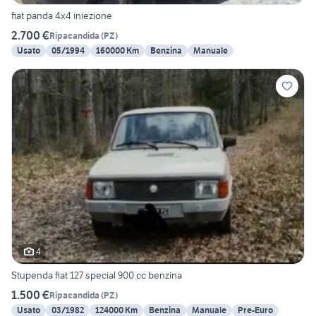
fiat panda 4x4 iniezione
2.700 €
Ripacandida
(
PZ
)
Usato
05/1994
160000 Km
Benzina
Manuale
4
Stupenda fiat 127 special 900 cc benzina
1.500 €
Ripacandida
(
PZ
)
Usato
03/1982
124000 Km
Benzina
Manuale
Pre-Euro