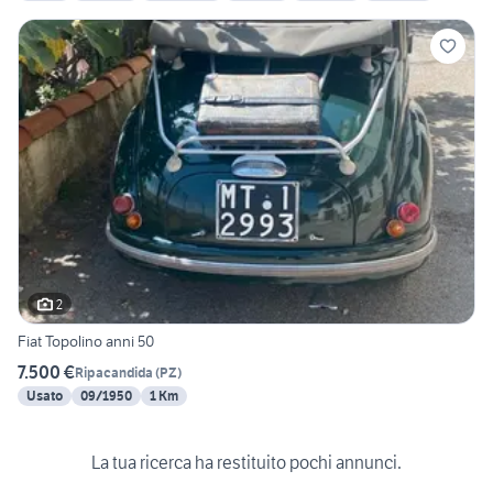
2
Fiat Topolino anni 50
7.500 €
Ripacandida
(
PZ
)
Usato
09/1950
1 Km
La tua ricerca ha restituito pochi annunci.