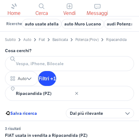
Home
Cerca
Vendi
Messaggi
auto usate atella
auto Muro Lucano
audi Potenza pr
Ricerche
Subito
Auto
Fiat
Basilicata
Potenza (Prov)
Ripacandida
Cosa cerchi?
Filtri +1
Auto
Salva ricerca
Dal più rilevante
3 risultati
FIAT usata in vendita a Ripacandida (PZ)