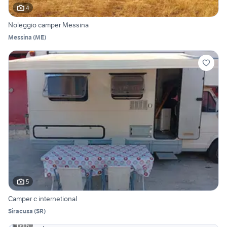
4
Noleggio camper Messina
Messina
(
ME
)
5
Camper c internetional
Siracusa
(
SR
)
6