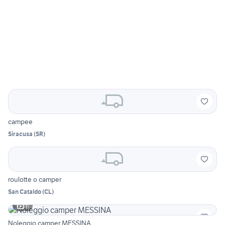
campee
Siracusa
(
SR
)
roulotte o camper
San Cataldo
(
CL
)
6
Noleggio camper MESSINA