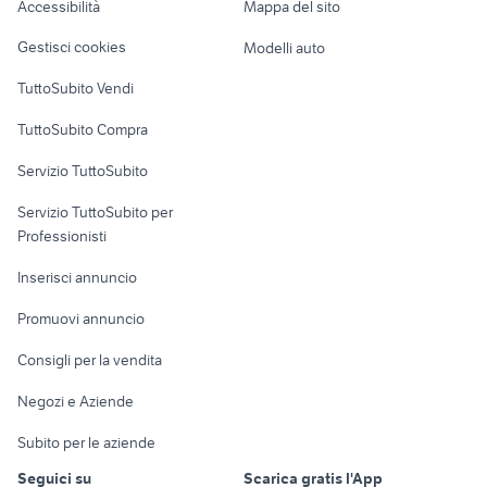
Accessibilità
Mappa del sito
Loft, mansarde e
Veicoli commerciali
altro
Gestisci cookies
Modelli auto
Case vacanza
TuttoSubito Vendi
Uffici e Locali
TuttoSubito Compra
commerciali
Servizio TuttoSubito
elettronica
per la casa e la
sports e hobby
Servizio TuttoSubito per
persona
Informatica
Animali
Professionisti
Arredamento e
Console e
Accessori per
Casalinghi
Inserisci annuncio
Videogiochi
animali
Elettrodomestici
Promuovi annuncio
Audio/Video
Musica e Film
Giardino e Fai da te
Consigli per la vendita
Fotografia
Libri e Riviste
Abbigliamento e
Negozi e Aziende
Telefonia
Strumenti Musicali
Accessori
Subito per le aziende
Sports
Tutto per i bambini
Seguici su
Scarica gratis l'App