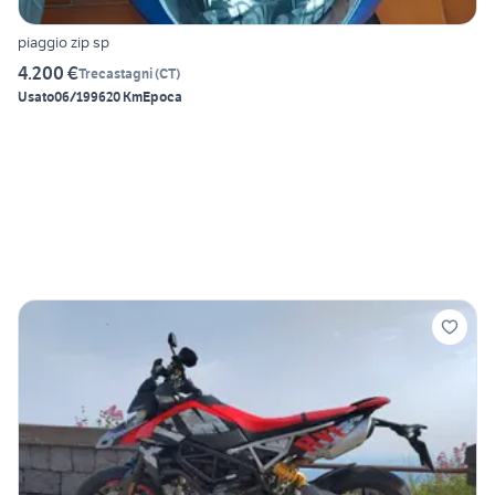
piaggio zip sp
4.200 €
Trecastagni
(
CT
)
Usato
06/1996
20 Km
Epoca