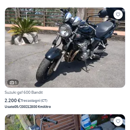
5
Suzuki gsf 600 Bandit
2.200 €
Trecastagni
(
CT
)
Usato
05/2002
12800 Km
Altro