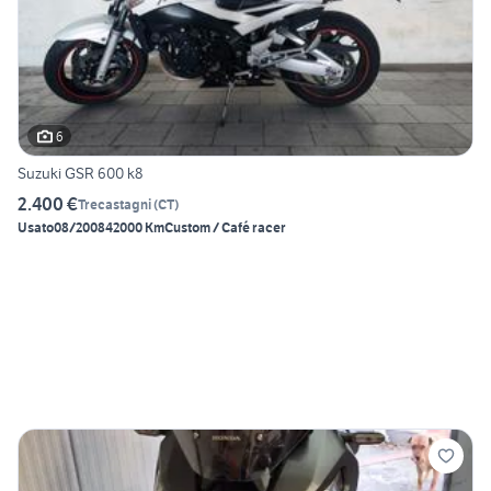
6
Suzuki GSR 600 k8
2.400 €
Trecastagni
(
CT
)
Usato
08/2008
42000 Km
Custom / Café racer