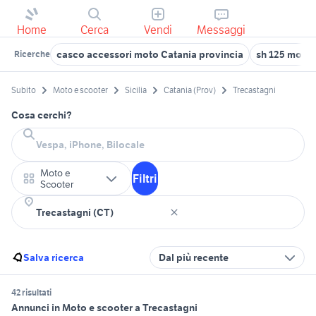
Home
Cerca
Vendi
Messaggi
casco accessori moto Catania provincia
sh 125 moto 
Ricerche
Subito
Moto e scooter
Sicilia
Catania (Prov)
Trecastagni
Cosa cerchi?
Moto e
Filtri
Scooter
Salva ricerca
Dal più recente
42 risultati
Annunci in Moto e scooter a Trecastagni