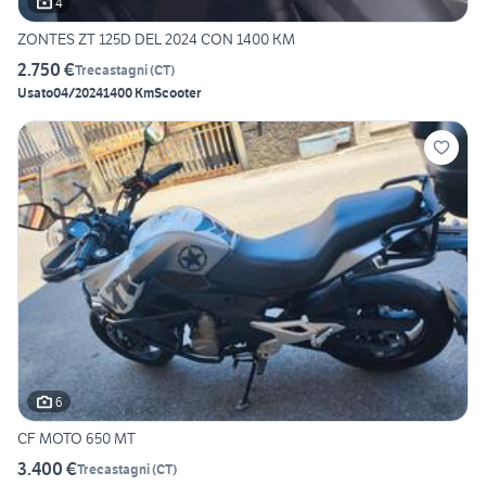
4
ZONTES ZT 125D DEL 2024 CON 1400 KM
2.750 €
Trecastagni
(
CT
)
Usato
04/2024
1400 Km
Scooter
6
CF MOTO 650 MT
3.400 €
Trecastagni
(
CT
)