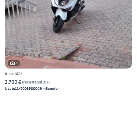
4
tmax 500
2.700 €
Trecastagni
(
CT
)
Usato
11/2005
58000 Km
Scooter