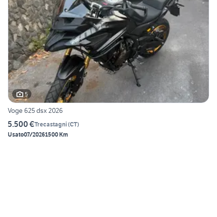
5
Voge 625 dsx 2026
5.500 €
Trecastagni
(
CT
)
Usato
07/2026
1500 Km