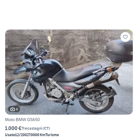
4
Moto BMW GS650
1.000 €
Trecastagni
(
CT
)
Usato
12/2002
70000 Km
Turismo