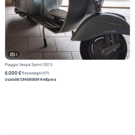
3
Piaggio Vespa Sprint 150 S
6.000 €
Trecastagni
(
CT
)
Usato
08/1960
80889 Km
Epoca