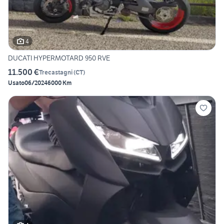
4
DUCATI HYPERMOTARD 950 RVE
11.500 €
Trecastagni
(
CT
)
Usato
06/2024
6000 Km