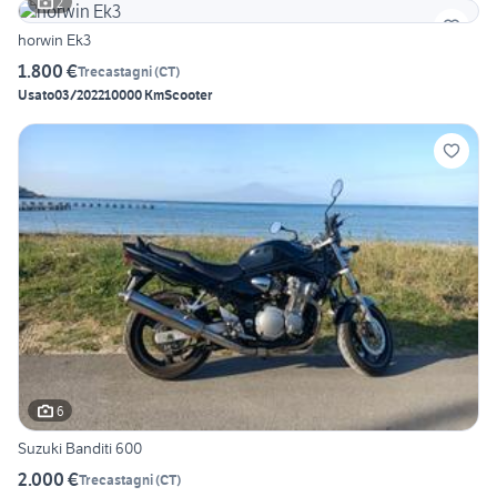
2
horwin Ek3
1.800 €
Trecastagni
(
CT
)
Usato
03/2022
10000 Km
Scooter
6
Suzuki Banditi 600
2.000 €
Trecastagni
(
CT
)