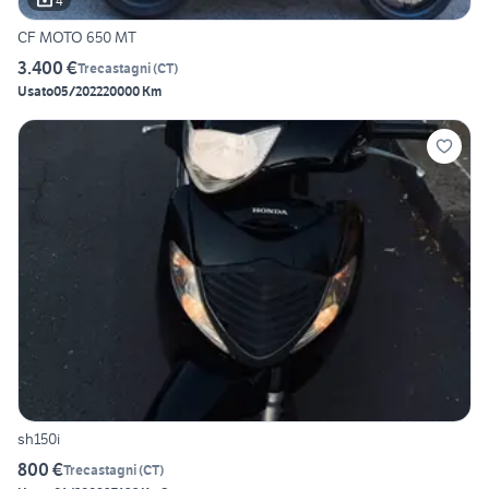
4
CF MOTO 650 MT
3.400 €
Trecastagni
(
CT
)
Usato
05/2022
20000 Km
sh150i
800 €
Trecastagni
(
CT
)