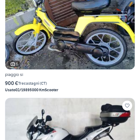
6
piaggio si
900 €
Trecastagni
(
CT
)
Usato
02/1989
5000 Km
Scooter