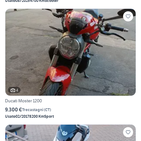
Usato
08/2025
4700 Km
Scooter
4
Ducati Moster 1200
9.300 €
Trecastagni
(
CT
)
Usato
02/2017
8200 Km
Sport