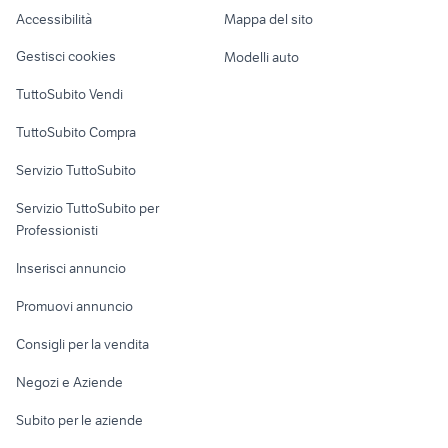
motori fiat uno turbo
roco treni
Caravan e Camper
ducati 848 moto
Accessibilità
Mappa del sito
Loft, mansarde e
Sicilia
Veicoli commerciali
altro
Gestisci cookies
Modelli auto
Case vacanza
TuttoSubito Vendi
Uffici e Locali
TuttoSubito Compra
commerciali
Servizio TuttoSubito
elettronica
per la casa e la
sports e hobby
Servizio TuttoSubito per
persona
Informatica
Animali
Professionisti
Arredamento e
Console e
Accessori per
Casalinghi
Inserisci annuncio
Videogiochi
animali
Elettrodomestici
Promuovi annuncio
Audio/Video
Musica e Film
Giardino e Fai da te
Consigli per la vendita
Fotografia
Libri e Riviste
Abbigliamento e
Negozi e Aziende
Telefonia
Strumenti Musicali
Accessori
Subito per le aziende
Sports
Tutto per i bambini