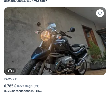
Usato
01/2008
37132 Km
Scooter
4
BMW r 1150r
6.785 €
Trecastagni
(
CT
)
Usato
06/2006
6000 Km
Altro