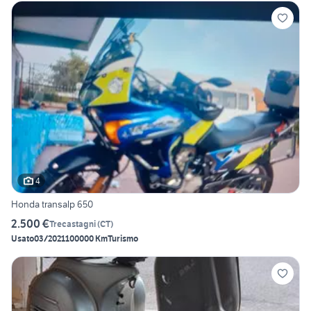
4
Honda transalp 650
2.500 €
Trecastagni
(
CT
)
Usato
03/2021
100000 Km
Turismo