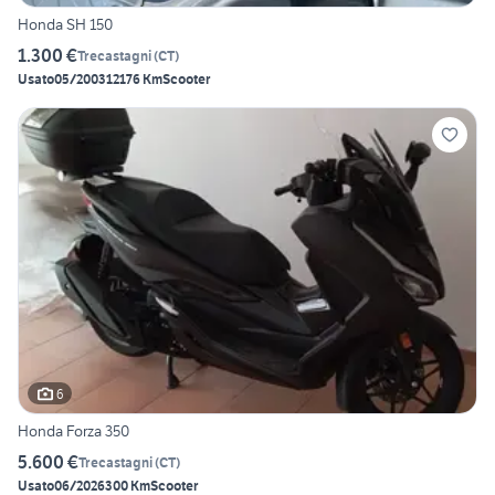
Honda SH 150
1.300 €
Trecastagni
(
CT
)
Usato
05/2003
12176 Km
Scooter
6
Honda Forza 350
5.600 €
Trecastagni
(
CT
)
Usato
06/2026
300 Km
Scooter