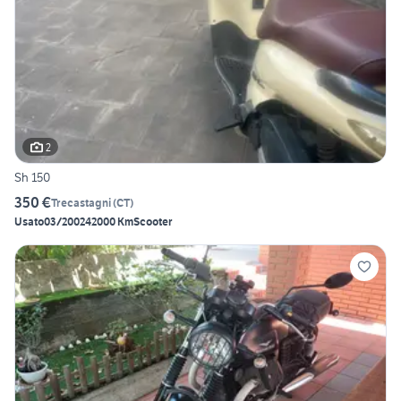
2
Sh 150
350 €
Trecastagni
(
CT
)
Usato
03/2002
42000 Km
Scooter