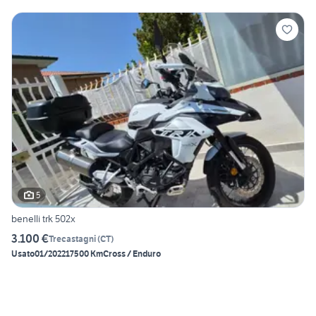
5
benelli trk 502x
3.100 €
Trecastagni
(
CT
)
Usato
01/2022
17500 Km
Cross / Enduro