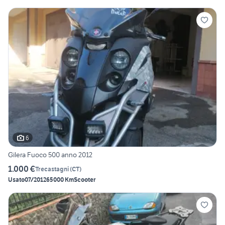
6
Gilera Fuoco 500 anno 2012
1.000 €
Trecastagni
(
CT
)
Usato
07/2012
65000 Km
Scooter