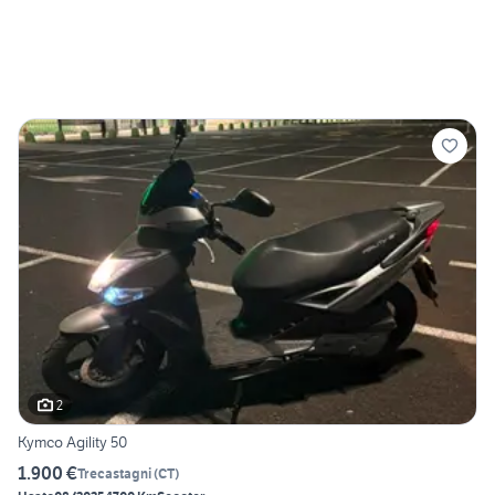
2
Kymco Agility 50
1.900 €
Trecastagni
(
CT
)