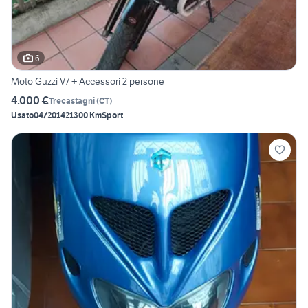
6
Moto Guzzi V7 + Accessori 2 persone
4.000 €
Trecastagni
(
CT
)
Usato
04/2014
21300 Km
Sport