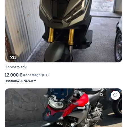
2
Honda x-adv
12.000 €
Trecastagni
(
CT
)
Usato
06/2024
24 Km