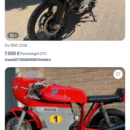
6
Gs f850 2018
7.500 €
Trecastagni
(
CT
)
Usato
07/2018
60000 Km
Altro