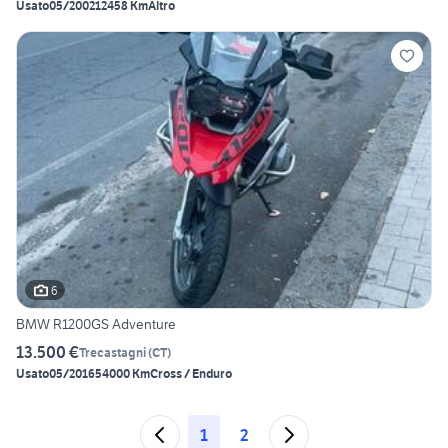
Usato
05/2002
12458 Km
Altro
6
BMW R1200GS Adventure
13.500 €
Trecastagni
(
CT
)
Usato
05/2016
54000 Km
Cross / Enduro
1
2