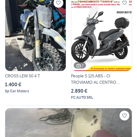
2
CROSS LEM 50 4 T
People S 125 ABS - CI
TROVIAMO AL CENTRO
1.400 €
COMMERCIA
2.890 €
Sp Car Motors
FC AUTO SRL