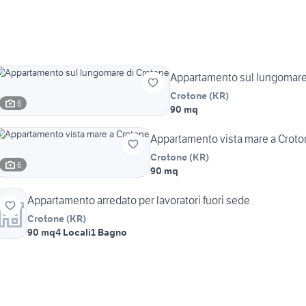
Appartamento sul lungomare
Crotone
(
KR
)
6
90 mq
Appartamento vista mare a Crot
Crotone
(
KR
)
6
90 mq
Appartamento arredato per lavoratori fuori sede
Crotone
(
KR
)
90 mq
4 Locali
1 Bagno