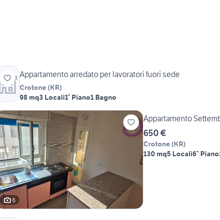
Appartamento arredato per lavoratori fuori sede
Crotone
(
KR
)
98 mq
3 Locali
1° Piano
1 Bagno
Appartamento Settemb
650 €
Crotone
(
KR
)
130 mq
5 Locali
6° Piano
6