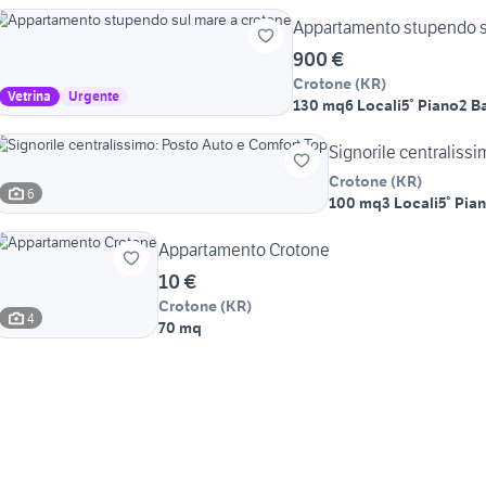
Appartamento stupendo s
900 €
Crotone
(
KR
)
Vetrina
Urgente
130 mq
6 Locali
5° Piano
2 B
Signorile centraliss
Crotone
(
KR
)
6
100 mq
3 Locali
5° Pia
Appartamento Crotone
10 €
Crotone
(
KR
)
4
70 mq