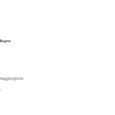
 Bagno
 maggio/giuno
i