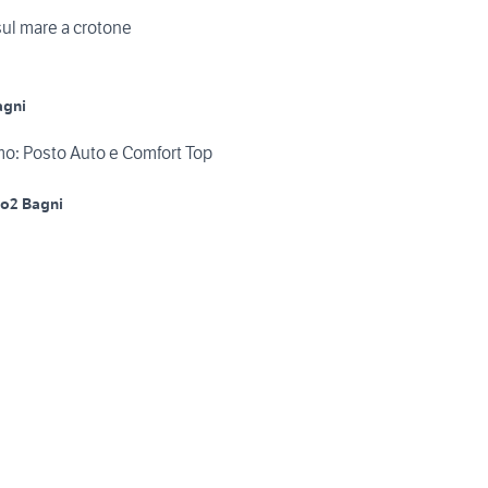
ul mare a crotone
agni
imo: Posto Auto e Comfort Top
no
2 Bagni