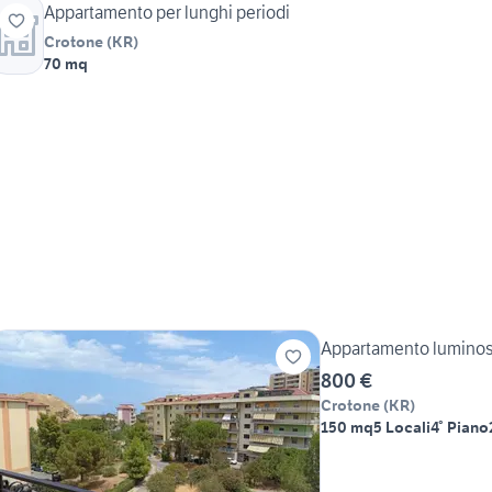
Appartamento per lunghi periodi
Crotone
(
KR
)
70 mq
Appartamento luminos
800 €
Crotone
(
KR
)
150 mq
5 Locali
4° Piano