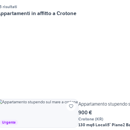
5 risultati
ppartamenti in affitto a Crotone
Appartamento stupendo s
900 €
Crotone
(
KR
)
Urgente
130 mq
6 Locali
5° Piano
2 B