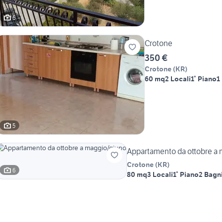
6
Crotone
350 €
Crotone
(
KR
)
60 mq
2 Locali
1° Piano
1
5
Appartamento da ottobre a
Crotone
(
KR
)
6
80 mq
3 Locali
1° Piano
2 Bagn