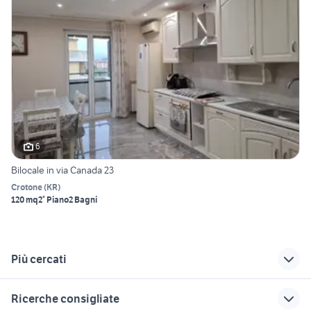
6
Bilocale in via Canada 23
Crotone
(
KR
)
120 mq
2° Piano
2 Bagni
Più cercati
Correlati
Richerche simili
Suggerimenti
Ricerche consigliate
bilocali alessandria
affitto appartamenti
case in affitto orvieto