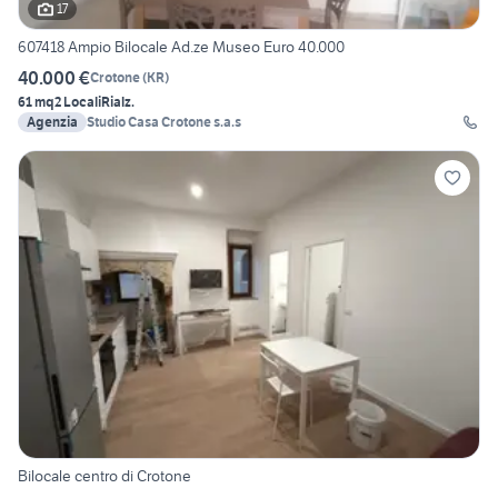
17
607418 Ampio Bilocale Ad.ze Museo Euro 40.000
40.000 €
Crotone
(
KR
)
61 mq
2 Locali
Rialz.
Agenzia
Studio Casa Crotone s.a.s
Bilocale centro di Crotone