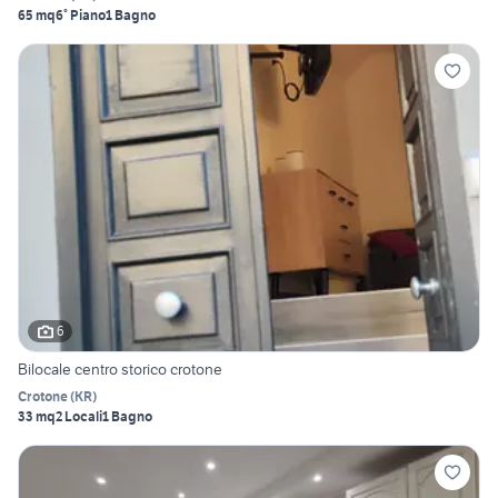
65 mq
6° Piano
1 Bagno
6
Bilocale centro storico crotone
Crotone
(
KR
)
33 mq
2 Locali
1 Bagno