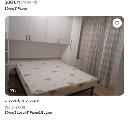
500 €
Crotone
(
KR
)
50 mq
1° Piano
6
Disponibile bilocale
Crotone
(
KR
)
50 mq
2 Locali
1° Piano
1 Bagno