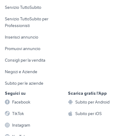
Servizio TuttoSubito
elettronica
per la casa e la
sports e hobby
Servizio TuttoSubito per
persona
Informatica
Animali
Professionisti
Arredamento e
Console e
Accessori per
Casalinghi
Inserisci annuncio
Videogiochi
animali
Elettrodomestici
Promuovi annuncio
Audio/Video
Musica e Film
Giardino e Fai da te
Consigli per la vendita
Fotografia
Libri e Riviste
Abbigliamento e
Negozi e Aziende
Telefonia
Strumenti Musicali
Accessori
Subito per le aziende
Sports
Tutto per i bambini
Seguici su
Scarica gratis l'App
Biciclette
Facebook
Subito per Android
Collezionismo
TikTok
Subito per iOS
Instagram