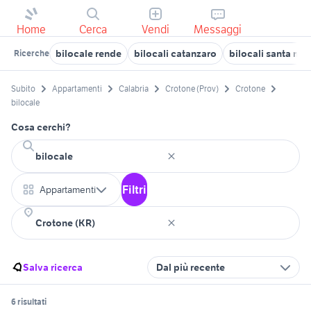
Home
Cerca
Vendi
Messaggi
bilocale rende
bilocali catanzaro
bilocali santa mar
Ricerche
Subito
Appartamenti
Calabria
Crotone (Prov)
Crotone
bilocale
Cosa cerchi?
Filtri
Appartamenti
Salva ricerca
Dal più recente
6 risultati