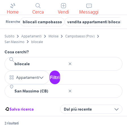
Home
Cerca
Vendi
Messaggi
bilocali campobasso
vendita appartamenti bilocale 
Ricerche
Subito
Appartamenti
Molise
Campobasso (Prov)
San Massimo
bilocale
Cosa cerchi?
Filtri
Appartamenti
Salva ricerca
Dal più recente
2 risultati