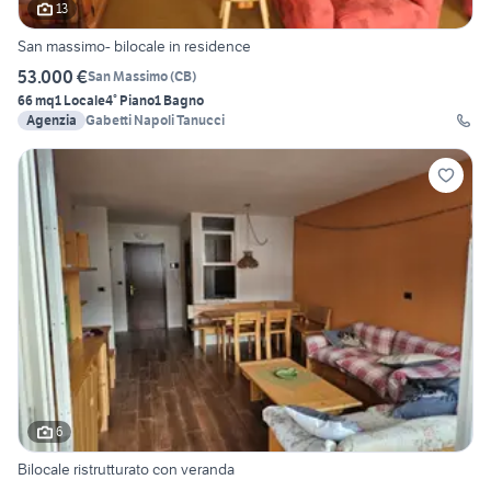
13
San massimo- bilocale in residence
53.000 €
San Massimo
(
CB
)
66 mq
1 Locale
4° Piano
1 Bagno
Agenzia
Gabetti Napoli Tanucci
6
Bilocale ristrutturato con veranda