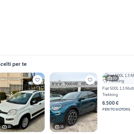
celti per te
20
Fiat 500L 1.3 Mult
Trekking
6.500 €
PERITO MOTORS
16
16