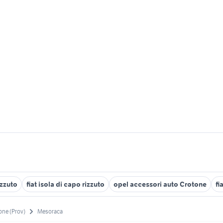
izzuto
fiat isola di capo rizzuto
opel accessori auto Crotone
fi
one (Prov)
Mesoraca