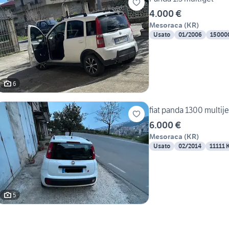
4.000 €
Mesoraca
(
KR
)
Usato
01/2006
15000
6
fiat panda 1300 multije
6.000 €
Mesoraca
(
KR
)
Usato
02/2014
11111 
5