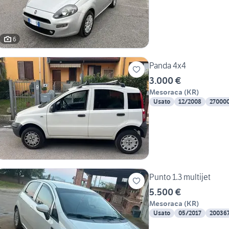
6
Panda 4x4
3.000 €
Mesoraca
(
KR
)
Usato
12/2008
27000
Punto 1.3 multijet
5.500 €
Mesoraca
(
KR
)
Usato
05/2017
20036