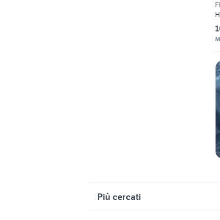
F
H
1
M
Più cercati
Correlati
R