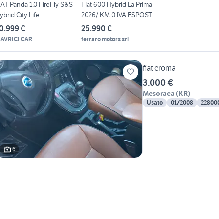
IAT Panda 1.0 FireFly S&S
Fiat 600 Hybrid La Prima
ybrid City Life
2026/ KM 0 IVA ESPOSTA
Tu
0.999 €
25.990 €
AVRICI CAR
ferraro motors srl
fiat croma
3.000 €
Mesoraca
(
KR
)
Usato
01/2008
22800
6
icherche simili
Suggerimenti