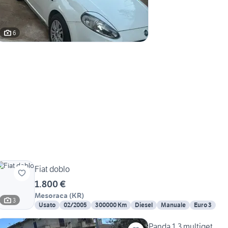
6
Fiat doblo
1.800 €
Mesoraca
(
KR
)
3
Usato
02/2005
300000 Km
Diesel
Manuale
Euro 3
Panda 1.3 multiget