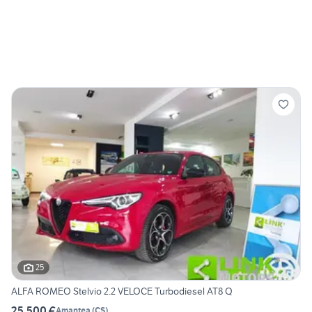
25
ALFA ROMEO Stelvio 2.2 VELOCE Turbodiesel AT8 Q
25.500 €
Amantea
(
CS
)