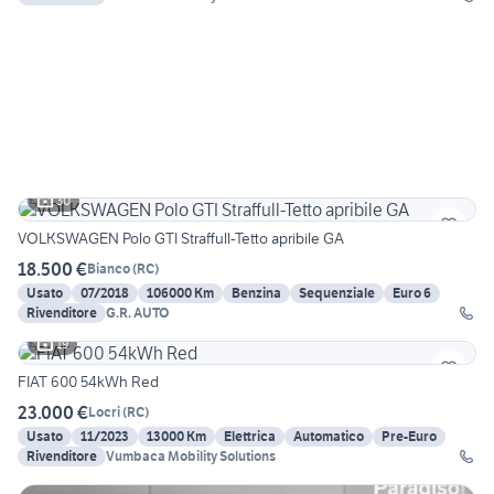
30
VOLKSWAGEN Polo GTI Straffull-Tetto apribile GA
18.500 €
Bianco
(
RC
)
Usato
07/2018
106000 Km
Benzina
Sequenziale
Euro 6
Rivenditore
G.R. AUTO
19
FIAT 600 54kWh Red
23.000 €
Locri
(
RC
)
Usato
11/2023
13000 Km
Elettrica
Automatico
Pre-Euro
Rivenditore
Vumbaca Mobility Solutions