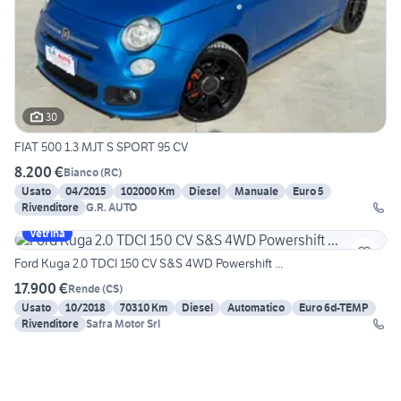
30
FIAT 500 1.3 MJT S SPORT 95 CV
8.200 €
Bianco
(
RC
)
Usato
04/2015
102000 Km
Diesel
Manuale
Euro 5
Rivenditore
G.R. AUTO
Vetrina
Ford Kuga 2.0 TDCI 150 CV S&S 4WD Powershift ...
17.900 €
Rende
(
CS
)
Usato
10/2018
70310 Km
Diesel
Automatico
Euro 6d-TEMP
Rivenditore
Safra Motor Srl