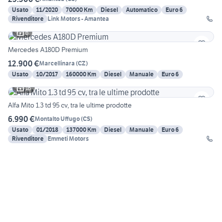
Usato
11/2020
70000 Km
Diesel
Automatico
Euro 6
Rivenditore
Link Motors - Amantea
6
Mercedes A180D Premium
12.900 €
Marcellinara
(
CZ
)
Usato
10/2017
160000 Km
Diesel
Manuale
Euro 6
16
Alfa Mito 1.3 td 95 cv, tra le ultime prodotte
6.990 €
Montalto Uffugo
(
CS
)
Usato
01/2018
137000 Km
Diesel
Manuale
Euro 6
Rivenditore
Emmeti Motors