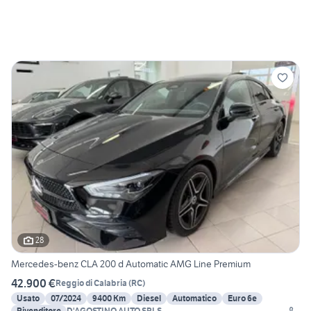
28
Mercedes-benz CLA 200 d Automatic AMG Line Premium
42.900 €
Reggio di Calabria
(
RC
)
Usato
07/2024
9400 Km
Diesel
Automatico
Euro 6e
Rivenditore
D'AGOSTINO AUTO SRLS