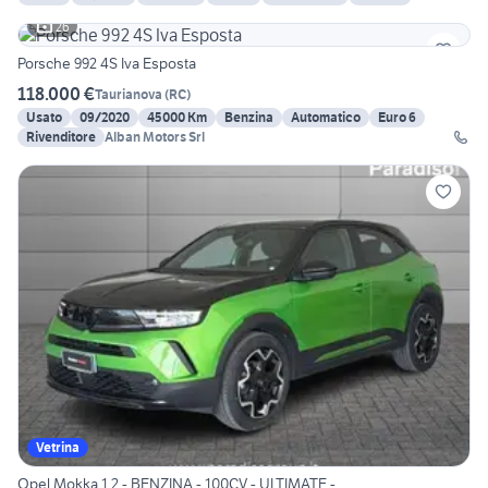
26
Porsche 992 4S Iva Esposta
118.000 €
Taurianova
(
RC
)
Usato
09/2020
45000 Km
Benzina
Automatico
Euro 6
Rivenditore
Alban Motors Srl
Vetrina
Opel Mokka 1.2 - BENZINA - 100CV - ULTIMATE -...