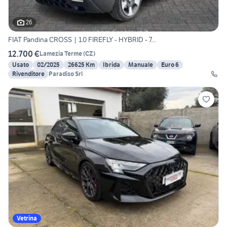
26
FIAT Pandina CROSS | 1.0 FIREFLY - HYBRID - 7...
12.700 €
Lamezia Terme
(
CZ
)
Usato
02/2025
26625 Km
Ibrida
Manuale
Euro 6
Rivenditore
Paradiso Srl
Vetrina