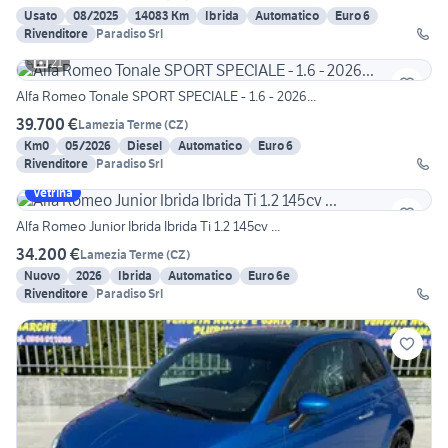
Usato
08/2025
14083 Km
Ibrida
Automatico
Euro 6
Rivenditore
Paradiso Srl
21
Alfa Romeo Tonale SPORT SPECIALE - 1.6 - 2026...
39.700 €
Lamezia Terme
(
CZ
)
Km0
05/2026
Diesel
Automatico
Euro 6
Rivenditore
Paradiso Srl
Vetrina
Alfa Romeo Junior Ibrida Ibrida Ti 1.2 145cv ...
34.200 €
Lamezia Terme
(
CZ
)
Nuovo
2026
Ibrida
Automatico
Euro 6e
Rivenditore
Paradiso Srl