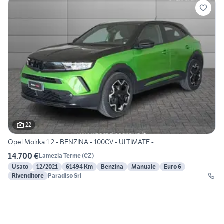
22
Opel Mokka 1.2 - BENZINA - 100CV - ULTIMATE -...
14.700 €
Lamezia Terme
(
CZ
)
Usato
12/2021
61494 Km
Benzina
Manuale
Euro 6
Rivenditore
Paradiso Srl