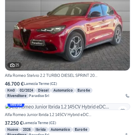
25
Alfa Romeo Stelvio 2.2 TURBO DIESEL SPRINT 20...
46.700 €
Lamezia Terme
(
CZ
)
Km0
02/2024
Diesel
Automatico
Euro 6e
Rivenditore
Paradiso Srl
Vetrina
Alfa Romeo Junior Ibrida 1.2 145CV Hybrid eDC...
37.250 €
Lamezia Terme
(
CZ
)
Nuovo
2026
Ibrida
Automatico
Euro 6e
Rivenditore
Paradiso Srl