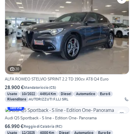
20
ALFA ROMEO STELVIO SPRINT 2.2 TD 190cv AT8 Q4 Euro
28.900 €
Mandatoriccio
(
CS
)
Usato
10/2022
44914 Km
Diesel
Automatico
Euro 6
Rivenditore
AUTORIZZUTI F.LLI SRL
Vetrina
Audi Q5 Sportback - S line - Edition One- Panorama
66.990 €
Reggio di Calabria
(
RC
)
Usato
12/2025
4000 Km
Diesel
Automatico
Euro 6e