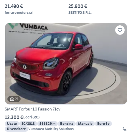
21.490 €
25.900 €
ferraro motors srl
SESTITO S.R.L.
21
SMART Forfour 1.0 Passion 71cv
12.300 €
Locri
(
RC
)
Usato
10/2018
56632 Km
Benzina
Manuale
Euro 6e
Rivenditore
Vumbaca Mobility Solutions