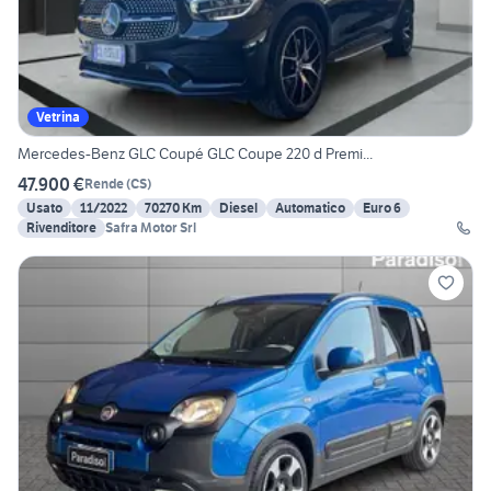
Vetrina
Mercedes-Benz GLC Coupé GLC Coupe 220 d Premi...
47.900 €
Rende
(
CS
)
Usato
11/2022
70270 Km
Diesel
Automatico
Euro 6
Rivenditore
Safra Motor Srl