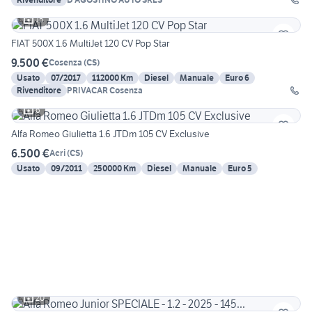
15
FIAT 500X 1.6 MultiJet 120 CV Pop Star
9.500 €
Cosenza
(
CS
)
Usato
07/2017
112000 Km
Diesel
Manuale
Euro 6
Rivenditore
PRIVACAR Cosenza
6
Alfa Romeo Giulietta 1.6 JTDm 105 CV Exclusive
6.500 €
Acri
(
CS
)
Usato
09/2011
250000 Km
Diesel
Manuale
Euro 5
20