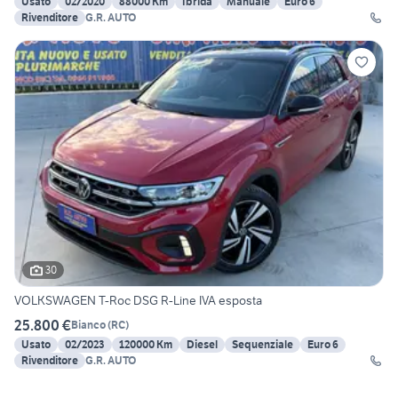
Usato
02/2020
88000 Km
Ibrida
Manuale
Euro 6
Rivenditore
G.R. AUTO
30
VOLKSWAGEN T-Roc DSG R-Line IVA esposta
25.800 €
Bianco
(
RC
)
Usato
02/2023
120000 Km
Diesel
Sequenziale
Euro 6
Rivenditore
G.R. AUTO