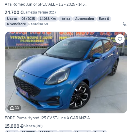
Alfa Romeo Junior SPECIALE - 1.2 - 2025 - 145...
24.700 €
Lamezia Terme
(
CZ
)
Usato
08/2025
14083 Km
Ibrida
Automatico
Euro 6
Rivenditore
Paradiso Srl
30
FORD Puma Hybrid 125 CV ST-Line X GARANZIA
15.000 €
Bianco
(
RC
)