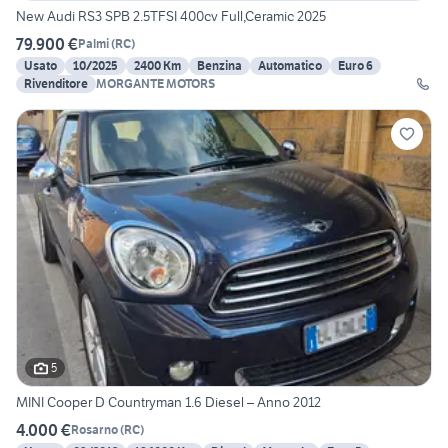
New Audi RS3 SPB 2.5TFSI 400cv Full,Ceramic 2025
79.900 €
Palmi
(
RC
)
Usato
10/2025
2400 Km
Benzina
Automatico
Euro 6
Rivenditore
MORGANTE MOTORS
5
MINI Cooper D Countryman 1.6 Diesel – Anno 2012
4.000 €
Rosarno
(
RC
)