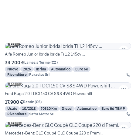
5
Alfa Romeo Junior Ibrida Ibrida Ti 1.2 145cv ...
34.200 €
Lamezia Terme
(
CZ
)
Nuovo
2026
Ibrida
Automatico
Euro 6e
Rivenditore
Paradiso Srl
29
Ford Kuga 2.0 TDCI 150 CV S&S 4WD Powershift ...
17.900 €
Rende
(
CS
)
Usato
10/2018
70310 Km
Diesel
Automatico
Euro 6d-TEMP
Rivenditore
Safra Motor Srl
29
Mercedes-Benz GLC Coupé GLC Coupe 220 d Premi...