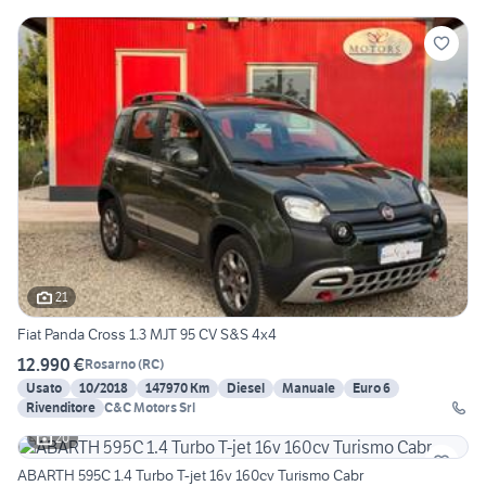
21
Fiat Panda Cross 1.3 MJT 95 CV S&S 4x4
12.990 €
Rosarno
(
RC
)
Usato
10/2018
147970 Km
Diesel
Manuale
Euro 6
Rivenditore
C&C Motors Srl
20
ABARTH 595C 1.4 Turbo T-jet 16v 160cv Turismo Cabr