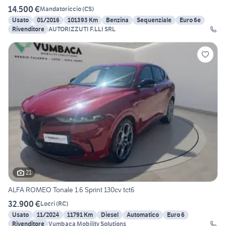
14.500 €
Mandatoriccio
(
CS
)
Usato
01/2016
101393 Km
Benzina
Sequenziale
Euro 6e
Rivenditore
AUTORIZZUTI F.LLI SRL
21
ALFA ROMEO Tonale 1.6 Sprint 130cv tct6
32.900 €
Locri
(
RC
)
Usato
11/2024
11791 Km
Diesel
Automatico
Euro 6
Rivenditore
Vumbaca Mobility Solutions