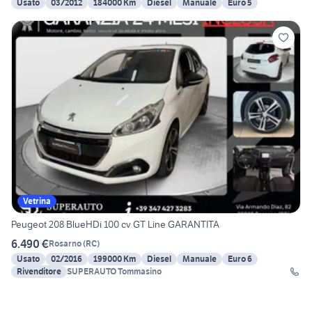
Usato
03/2012
184000 Km
Diesel
Manuale
Euro 5
Vetrina
Peugeot 208 BlueHDi 100 cv GT Line GARANTITA
6.490 €
Rosarno
(
RC
)
Usato
02/2016
199000 Km
Diesel
Manuale
Euro 6
Rivenditore
SUPERAUTO Tommasino