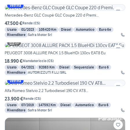
Vetrina
Mercedes-Benz GLC Coupé GLC Coupe 220 d Premi...
47.500 €
Rende
(
CS
)
Usato
01/2023
105420 Km
Diesel
Automatico
Euro 6e
Rivenditore
Safra Motor Srl
20
PEUGEOT 3008 ALLURE PACK 1.5 BlueHDi 130cv EAT8 Eu
18.990 €
Mandatoriccio
(
CS
)
Usato
04/2021
92083 Km
Diesel
Sequenziale
Euro 6
Rivenditore
AUTORIZZUTI F.LLI SRL
Vetrina
Alfa Romeo Stelvio 2.2 Turbodiesel 190 CV AT8...
23.900 €
Rende
(
CS
)
Usato
07/2019
147592 Km
Diesel
Automatico
Euro 6
Rivenditore
Safra Motor Srl