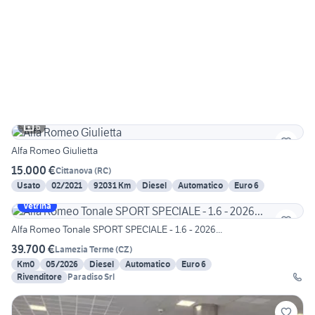
6
Alfa Romeo Giulietta
15.000 €
Cittanova
(
RC
)
Usato
02/2021
92031 Km
Diesel
Automatico
Euro 6
Vetrina
Alfa Romeo Tonale SPORT SPECIALE - 1.6 - 2026...
39.700 €
Lamezia Terme
(
CZ
)
Km0
05/2026
Diesel
Automatico
Euro 6
Rivenditore
Paradiso Srl