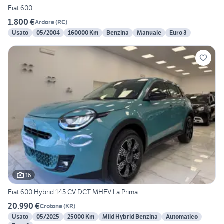
Fiat 600
1.800 €
Ardore
(
RC
)
Usato
05/2004
160000 Km
Benzina
Manuale
Euro 3
16
Fiat 600 Hybrid 145 CV DCT MHEV La Prima
20.990 €
Crotone
(
KR
)
Usato
05/2025
25000 Km
Mild Hybrid Benzina
Automatico