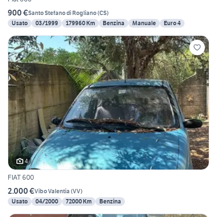
900 €
Santo Stefano di Rogliano
(
CS
)
Usato
03/1999
179960 Km
Benzina
Manuale
Euro 4
4
FIAT 600
2.000 €
Vibo Valentia
(
VV
)
Usato
04/2000
72000 Km
Benzina