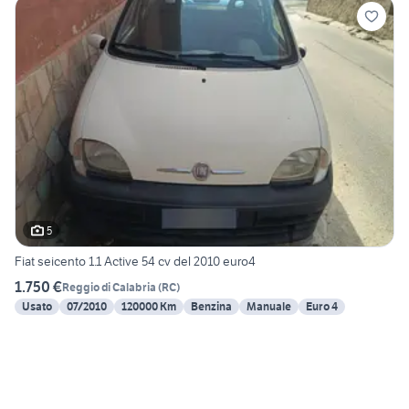
5
Fiat seicento 1.1 Active 54 cv del 2010 euro4
1.750 €
Reggio di Calabria
(
RC
)
Usato
07/2010
120000 Km
Benzina
Manuale
Euro 4