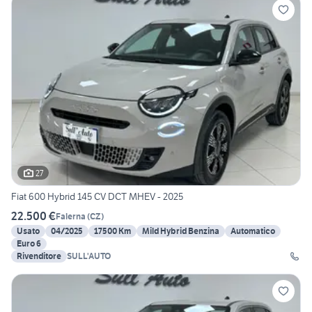
27
Fiat 600 Hybrid 145 CV DCT MHEV - 2025
22.500 €
Falerna
(
CZ
)
Usato
04/2025
17500 Km
Mild Hybrid Benzina
Automatico
Euro 6
Rivenditore
SULL'AUTO