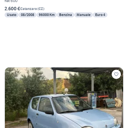
fiat 600
2.600 €
Catanzaro
(
CZ
)
Usato
08/2008
96000 Km
Benzina
Manuale
Euro 4