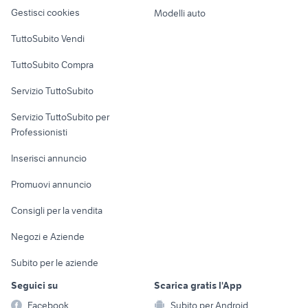
Veicoli commerciali
altro
Gestisci cookies
Modelli auto
Case vacanza
TuttoSubito Vendi
Uffici e Locali
TuttoSubito Compra
commerciali
Servizio TuttoSubito
elettronica
per la casa e la
sports e hobby
Servizio TuttoSubito per
persona
Informatica
Animali
Professionisti
Arredamento e
Console e
Accessori per
Casalinghi
Inserisci annuncio
Videogiochi
animali
Elettrodomestici
Promuovi annuncio
Audio/Video
Musica e Film
Giardino e Fai da te
Consigli per la vendita
Fotografia
Libri e Riviste
Abbigliamento e
Negozi e Aziende
Telefonia
Strumenti Musicali
Accessori
Subito per le aziende
Sports
Tutto per i bambini
Seguici su
Scarica gratis l'App
Biciclette
Facebook
Subito per Android