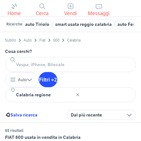
Home
Cerca
Vendi
Messaggi
auto Tiriolo
smart usata reggio calabria
auto Ferole
Ricerche
Subito
Auto
Fiat
600
Calabria
Cosa cerchi?
Filtri +2
Auto
Salva ricerca
Dal più recente
65 risultati
FIAT 600 usata in vendita in Calabria