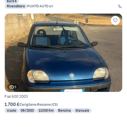
Euro 6
Rivenditore
PUNTO AUTO srl
6
Fiat 600 2003
1.700 €
Corigliano-Rossano
(
CS
)
Usato
09/2003
11300 Km
Benzina
Manuale