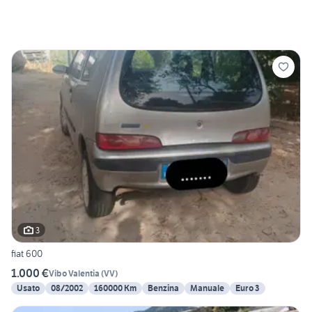
3
fiat 600
1.000 €
Vibo Valentia
(
VV
)
Usato
08/2002
160000 Km
Benzina
Manuale
Euro 3