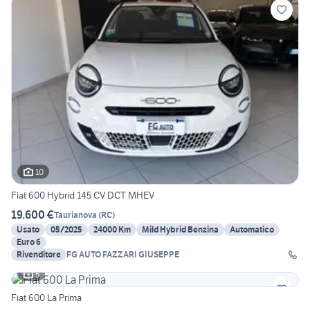
10
Fiat 600 Hybrid 145 CV DCT MHEV
19.600 €
Taurianova
(
RC
)
Usato
05/2025
24000 Km
Mild Hybrid Benzina
Automatico
Euro 6
Rivenditore
FG AUTO FAZZARI GIUSEPPE
5
Fiat 600 La Prima