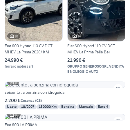
18
14
Fiat 600 Hybrid 110 CV DCT
Fiat 600 Hybrid 110 CV DCT
MHEV La Prima 2026/ KM
MHEV La Prima Pelle Bei
24.990 €
21.990 €
ferraro motors srl
GRUPPO GENEROSO SRL VENDITA
E NOLEGGIO AUTO
6
seicento , a benzina con idroguida
2.200 €
Cosenza
(
CS
)
Usato
10/2007
150000 Km
Benzina
Manuale
Euro 4
10
Fiat 600 LA PRIMA