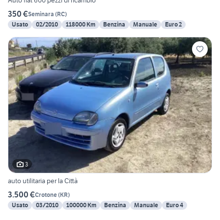
Auto fiat 600 pezzi di ricambio
350 €
Seminara
(
RC
)
Usato
02/2010
118000 Km
Benzina
Manuale
Euro 2
3
auto utilitaria per la Città
3.500 €
Crotone
(
KR
)
Usato
03/2010
100000 Km
Benzina
Manuale
Euro 4