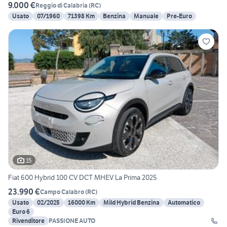
9.000 €
Reggio di Calabria
(
RC
)
Usato
07/1960
71398 Km
Benzina
Manuale
Pre-Euro
15
Fiat 600 Hybrid 100 CV DCT MHEV La Prima 2025
23.990 €
Campo Calabro
(
RC
)
Usato
02/2025
16000 Km
Mild Hybrid Benzina
Automatico
Euro 6
Rivenditore
PASSIONE AUTO