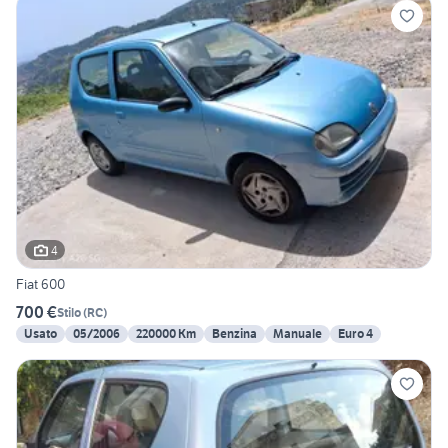
4
Fiat 600
700 €
Stilo
(
RC
)
Usato
05/2006
220000 Km
Benzina
Manuale
Euro 4