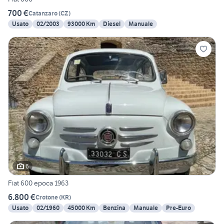
700 €
Catanzaro
(
CZ
)
Usato
02/2003
93000 Km
Diesel
Manuale
6
Fiat 600 epoca 1963
6.800 €
Crotone
(
KR
)
Usato
02/1960
45000 Km
Benzina
Manuale
Pre-Euro