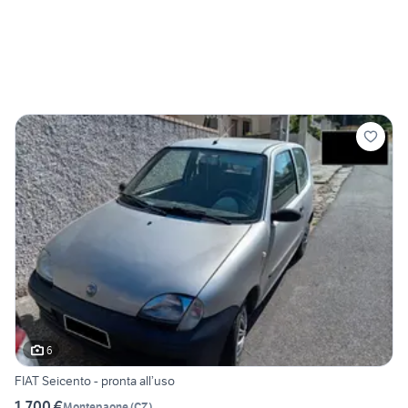
6
FIAT Seicento - pronta all’uso
1.700 €
Montepaone
(
CZ
)