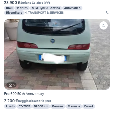
23.900 €
Soriano Calabro
(
VV
)
Km0
11/2025
Mild Hybrid Benzina
Automatico
Rivenditore
N. TRANSPORT & SERVICES
5
Fiat 600 50 th Anniversary
2.200 €
Reggio di Calabria
(
RC
)
Usato
02/2007
99000 Km
Benzina
Manuale
Euro 4