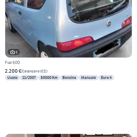
6
Fiat 600
2.200 €
Catanzaro
(
CZ
)
Usato
11/2007
80000 Km
Benzina
Manuale
Euro 4