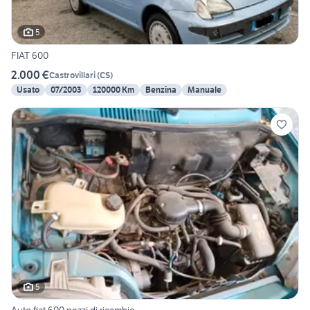
5
FIAT 600
2.000 €
Castrovillari
(
CS
)
Usato
07/2003
120000 Km
Benzina
Manuale
5