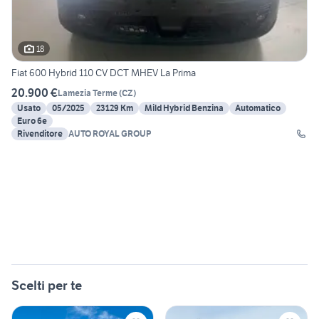
18
Fiat 600 Hybrid 110 CV DCT MHEV La Prima
20.900 €
Lamezia Terme
(
CZ
)
Usato
05/2025
23129 Km
Mild Hybrid Benzina
Automatico
Euro 6e
Rivenditore
AUTO ROYAL GROUP
Scelti per te