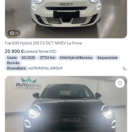
21
Fiat 600 Hybrid 100 CV DCT MHEV La Prima
20.900 €
Lamezia Terme
(
CZ
)
Usato
03/2025
27733 Km
Mild Hybrid Benzina
Sequenziale
Euro 6e
Rivenditore
AUTO ROYAL GROUP