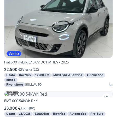
Vetrina
Fiat 600 Hybrid 145 CV DCT MHEV - 2025
22.500 €
Falerna
(
CZ
)
Usato
04/2025
17500 Km
Mild Hybrid Benzina
Automatico
Euro 6
Rivenditore
SULL'AUTO
19
FIAT 600 54kWh Red
23.000 €
Locri
(
RC
)
Usato
11/2023
13000 Km
Elettrica
Automatico
Pre-Euro