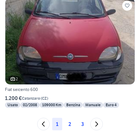
2
Fiat seicento 600
1.200 €
Catanzaro
(
CZ
)
Usato
02/2008
109000 Km
Benzina
Manuale
Euro 4
1
2
3