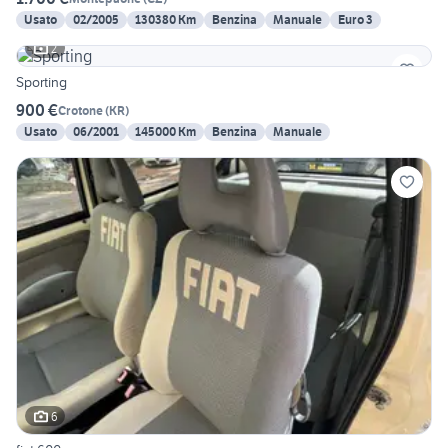
Usato
02/2005
130380 Km
Benzina
Manuale
Euro 3
2
Sporting
900 €
Crotone
(
KR
)
Usato
06/2001
145000 Km
Benzina
Manuale
6