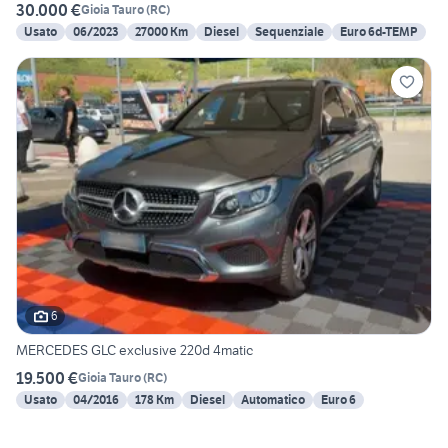
30.000 €
Gioia Tauro
(
RC
)
Usato
06/2023
27000 Km
Diesel
Sequenziale
Euro 6d-TEMP
6
MERCEDES GLC exclusive 220d 4matic
19.500 €
Gioia Tauro
(
RC
)
Usato
04/2016
178 Km
Diesel
Automatico
Euro 6