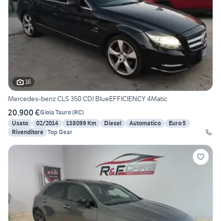
16
Mercedes-benz CLS 350 CDI BlueEFFICIENCY 4Matic
20.900 €
Gioia Tauro
(
RC
)
Usato
02/2014
138099 Km
Diesel
Automatico
Euro 5
Rivenditore
Top Gear