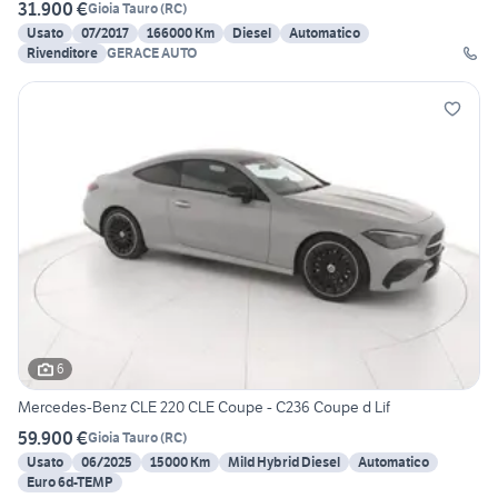
31.900 €
Gioia Tauro
(
RC
)
Usato
07/2017
166000 Km
Diesel
Automatico
Rivenditore
GERACE AUTO
6
Mercedes-Benz CLE 220 CLE Coupe - C236 Coupe d Lif
59.900 €
Gioia Tauro
(
RC
)
Usato
06/2025
15000 Km
Mild Hybrid Diesel
Automatico
Euro 6d-TEMP