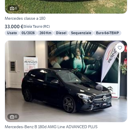
6
Mercedes classe a 180
33.000 €
Gioia Tauro
(
RC
)
Usato
01/2026
260 Km
Diesel
Sequenziale
Euro 6d-TEMP
6
Mercedes-Benz B 180d AMG Line ADVANCED PLUS