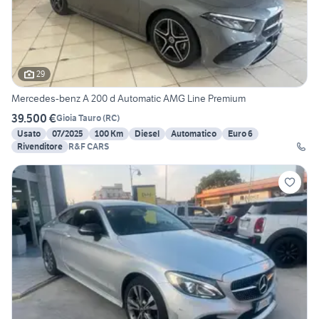
29
Mercedes-benz A 200 d Automatic AMG Line Premium
39.500 €
Gioia Tauro
(
RC
)
Usato
07/2025
100 Km
Diesel
Automatico
Euro 6
Rivenditore
R&F CARS