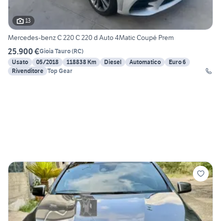
13
Mercedes-benz C 220 C 220 d Auto 4Matic Coupé Prem
25.900 €
Gioia Tauro
(
RC
)
Usato
05/2018
118838 Km
Diesel
Automatico
Euro 6
Rivenditore
Top Gear