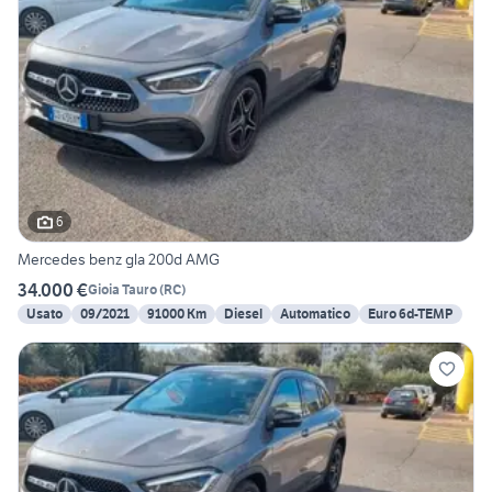
6
Mercedes benz gla 200d AMG
34.000 €
Gioia Tauro
(
RC
)
Usato
09/2021
91000 Km
Diesel
Automatico
Euro 6d-TEMP