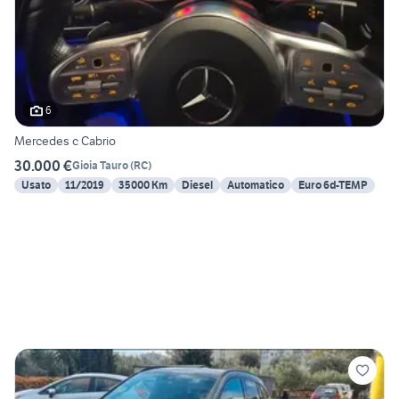
6
Mercedes c Cabrio
30.000 €
Gioia Tauro
(
RC
)
Usato
11/2019
35000 Km
Diesel
Automatico
Euro 6d-TEMP