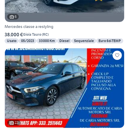
6
Mercedes classe a restyling
38.000 €
Gioia Tauro
(
RC
)
Usato
05/2023
33000 Km
Diesel
Sequenziale
Euro 6d-TEMP
22