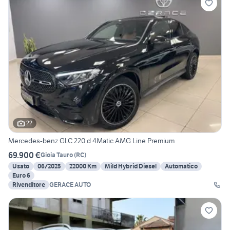
22
Mercedes-benz GLC 220 d 4Matic AMG Line Premium
69.900 €
Gioia Tauro
(
RC
)
Usato
06/2025
22000 Km
Mild Hybrid Diesel
Automatico
Euro 6
Rivenditore
GERACE AUTO