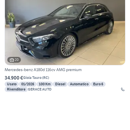
20
Mercedes-benz A180d 116cv AMG premium
34.900 €
Gioia Tauro
(
RC
)
Usato
01/2026
100 Km
Diesel
Automatico
Euro 6
Rivenditore
GERACE AUTO