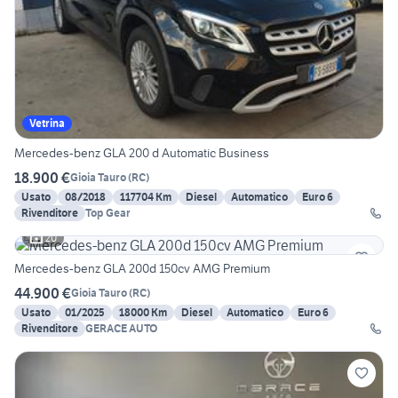
Vetrina
Mercedes-benz GLA 200 d Automatic Business
18.900 €
Gioia Tauro
(
RC
)
Usato
08/2018
117704 Km
Diesel
Automatico
Euro 6
Rivenditore
Top Gear
20
Mercedes-benz GLA 200d 150cv AMG Premium
44.900 €
Gioia Tauro
(
RC
)
Usato
01/2025
18000 Km
Diesel
Automatico
Euro 6
Rivenditore
GERACE AUTO