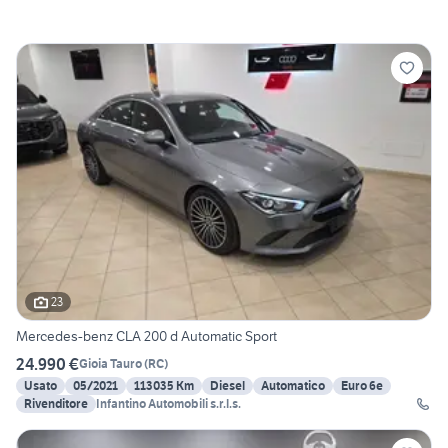
23
Mercedes-benz CLA 200 d Automatic Sport
24.990 €
Gioia Tauro
(
RC
)
Usato
05/2021
113035 Km
Diesel
Automatico
Euro 6e
Rivenditore
Infantino Automobili s.r.l.s.