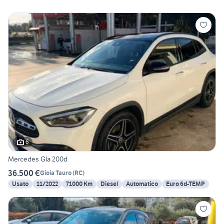
6
Mercedes Gla 200d
36.500 €
Gioia Tauro
(
RC
)
Usato
11/2022
71000 Km
Diesel
Automatico
Euro 6d-TEMP