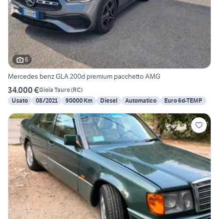
6
Mercedes benz GLA 200d premium pacchetto AMG
34.000 €
Gioia Tauro
(
RC
)
Usato
08/2021
90000 Km
Diesel
Automatico
Euro 6d-TEMP