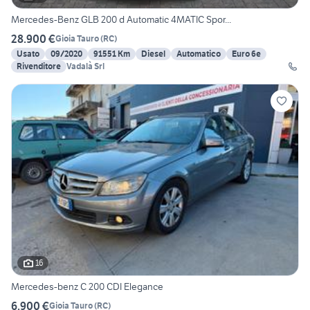
Mercedes-Benz GLB 200 d Automatic 4MATIC Spor...
28.900 €
Gioia Tauro
(
RC
)
Usato
09/2020
91551 Km
Diesel
Automatico
Euro 6e
Rivenditore
Vadalà Srl
16
Mercedes-benz C 200 CDI Elegance
6.900 €
Gioia Tauro
(
RC
)