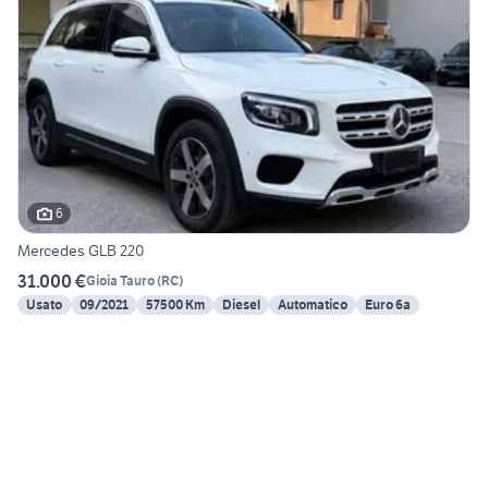
6
Mercedes GLB 220
31.000 €
Gioia Tauro
(
RC
)
Usato
09/2021
57500 Km
Diesel
Automatico
Euro 6a