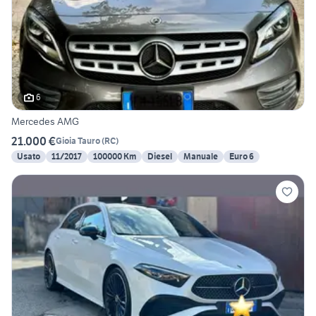
6
Mercedes AMG
21.000 €
Gioia Tauro
(
RC
)
Usato
11/2017
100000 Km
Diesel
Manuale
Euro 6