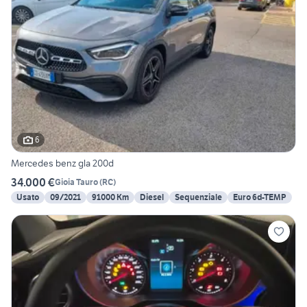
6
Mercedes benz gla 200d
34.000 €
Gioia Tauro
(
RC
)
Usato
09/2021
91000 Km
Diesel
Sequenziale
Euro 6d-TEMP