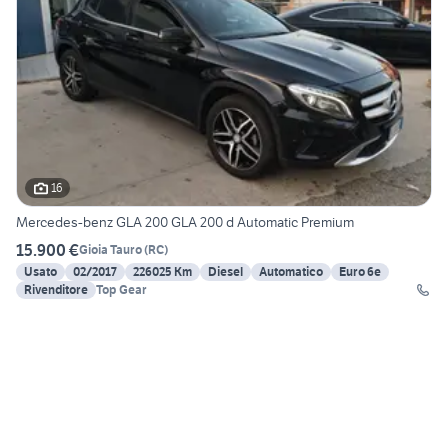
16
Mercedes-benz GLA 200 GLA 200 d Automatic Premium
15.900 €
Gioia Tauro
(
RC
)
Usato
02/2017
226025 Km
Diesel
Automatico
Euro 6e
Rivenditore
Top Gear