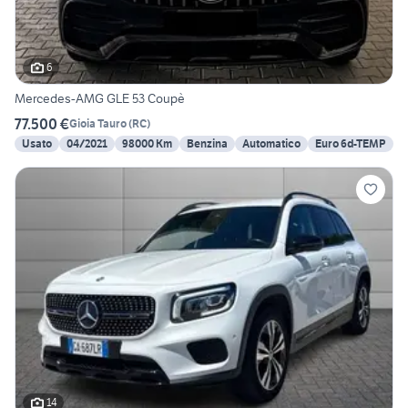
6
Mercedes-AMG GLE 53 Coupè
77.500 €
Gioia Tauro
(
RC
)
Usato
04/2021
98000 Km
Benzina
Automatico
Euro 6d-TEMP
14