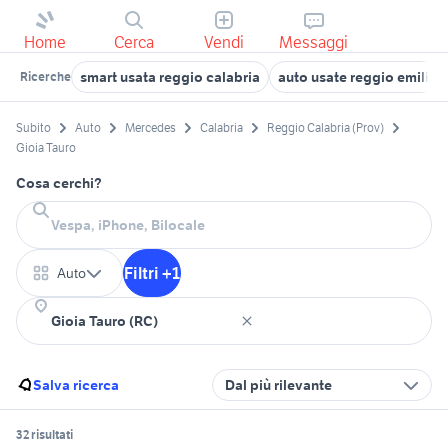
Home
Cerca
Vendi
Messaggi
smart usata reggio calabria
auto usate reggio emilia
Ricerche
Subito
Auto
Mercedes
Calabria
Reggio Calabria (Prov)
Gioia Tauro
Cosa cerchi?
Filtri +1
Auto
Salva ricerca
Dal più rilevante
32 risultati