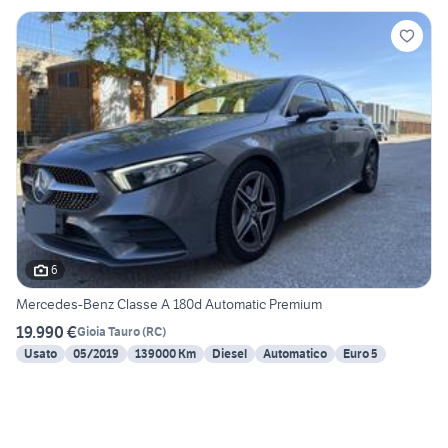
6
Mercedes-Benz Classe A 180d Automatic Premium
19.990 €
Gioia Tauro
(
RC
)
Usato
05/2019
139000 Km
Diesel
Automatico
Euro 5