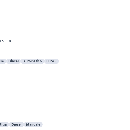
 s line
Km
Diesel
Automatico
Euro 5
0 Km
Diesel
Manuale