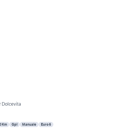
r Dolcevita
0 Km
Gpl
Manuale
Euro 6