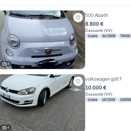
500 Abarth
8.800 €
Cessaniti
(
VV
)
Usato
01/2009
70000
4
volkswagen golf 7
10.000 €
Cessaniti
(
VV
)
Usato
10/2015
24000
4