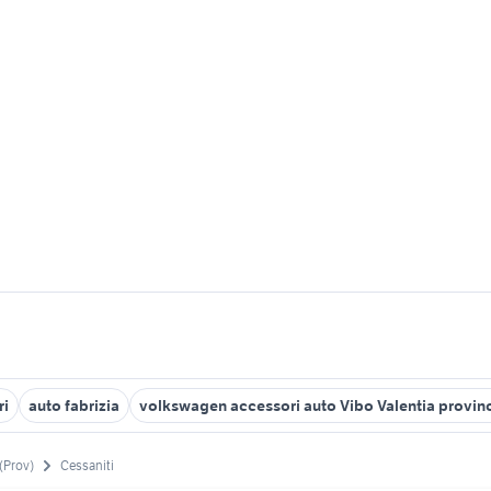
ri
auto fabrizia
volkswagen accessori auto Vibo Valentia provin
 (Prov)
Cessaniti