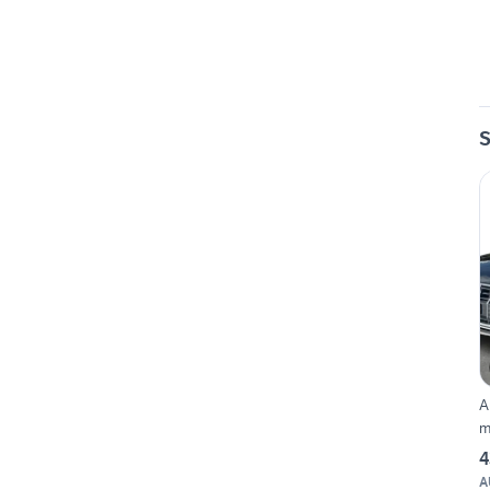
S
A
m
4
A