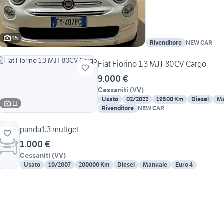
15
Rivenditore
NEW CAR
Fiat Fiorino 1.3 MJT 80CV Cargo
9.000 €
Cessaniti
(
VV
)
Usato
02/2022
19500 Km
Diesel
Ma
11
Rivenditore
NEW CAR
panda1.3 multget
1.000 €
Cessaniti
(
VV
)
Usato
10/2007
200000 Km
Diesel
Manuale
Euro 4