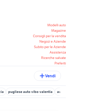
Modelli auto
Magazine
Consigli per la vendita
Negozi e Aziende
Subito per le Aziende
Assistenza
Ricerche salvate
Preferiti
Vendi
cia
pugliese auto vibo valentia
auto rombiolo
bmw mileto
a