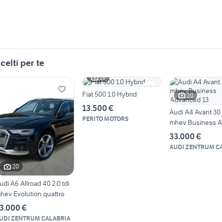
celti per te
26
Fiat 500 1.0 Hybrid
20
13.500 €
Audi A4 Avant 30 2
PERITO MOTORS
mhev Business 
13
33.000 €
AUDI ZENTRUM C
20
udi A6 Allroad 40 2.0 tdi
hev Evolution quattro
3.000 €
UDI ZENTRUM CALABRIA