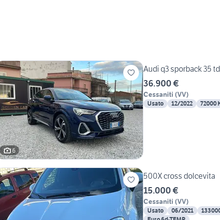
Audi q3 sporback 35 tdi
36.900 €
Cessaniti
(
VV
)
Usato
12/2022
72000 
6
500X cross dolcevita
15.000 €
Cessaniti
(
VV
)
Usato
06/2021
13300
Euro 6d-TEMP