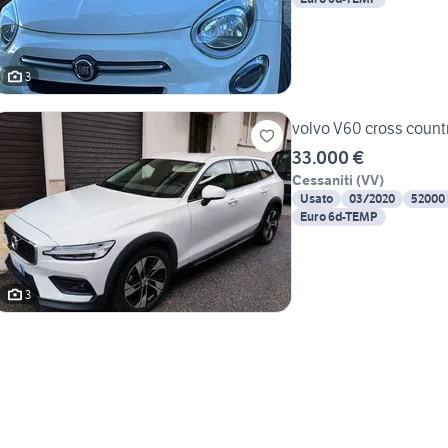
3
volvo V60 cross count
33.000 €
Cessaniti
(
VV
)
Usato
03/2020
52000
Euro 6d-TEMP
3