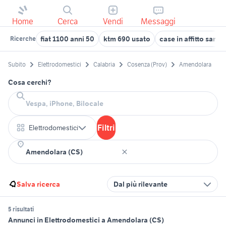
Home
Cerca
Vendi
Messaggi
fiat 1100 anni 50
ktm 690 usato
case in affitto sant
Ricerche
Subito
Elettrodomestici
Calabria
Cosenza (Prov)
Amendolara
Cosa cerchi?
Filtri
Elettrodomestici
Salva ricerca
Dal più rilevante
5 risultati
Annunci in Elettrodomestici a Amendolara (CS)