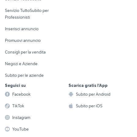
elettronica
per la casa e la
sports e hobby
Servizio TuttoSubito per
persona
Informatica
Animali
Professionisti
Arredamento e
Console e
Accessori per
Casalinghi
Inserisci annuncio
Videogiochi
animali
Elettrodomestici
Promuovi annuncio
Audio/Video
Musica e Film
Giardino e Fai da te
Consigli per la vendita
Fotografia
Libri e Riviste
Abbigliamento e
Negozi e Aziende
Telefonia
Strumenti Musicali
Accessori
Subito per le aziende
Sports
Tutto per i bambini
Seguici su
Scarica gratis l'App
Biciclette
Facebook
Subito per Android
Collezionismo
TikTok
Subito per iOS
Instagram
YouTube