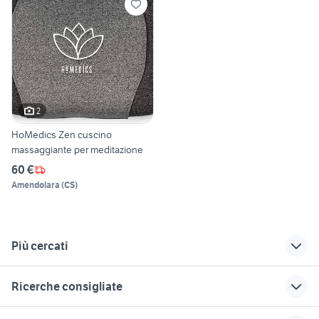
2
HoMedics Zen cuscino
massaggiante per meditazione
60 €
Amendolara
(
CS
)
Più cercati
Correlati
Richerche simili
Suggerimenti
Ricerche consigliate
gommone 10 metri
offerte lavoro pulizie
cani in regalo
Bergamo provincia
bologna
yamaha x-max 400
case in vendita tavagnacco
golf 4 r32