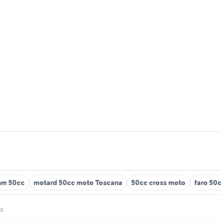
hm 50cc
motard 50cc moto Toscana
50cc cross moto
faro 50
cc