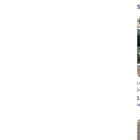
S
L
p
1
f