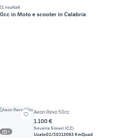
21 risultati
0cc in Moto e scooter in Calabria
Aeon Revo 50cc
1.100 €
Soveria Simeri
(
CZ
)
5
Usato
02/2021
3063 Km
Quad