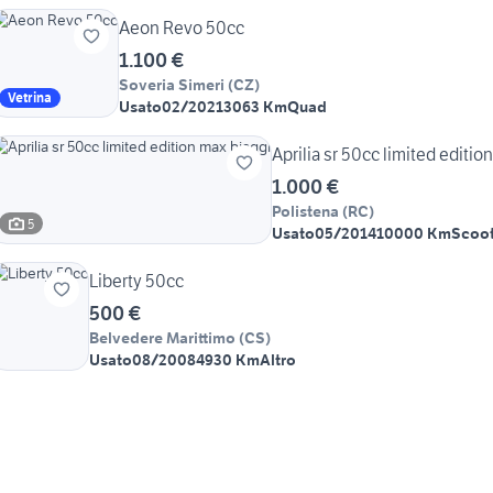
Aeon Revo 50cc
1.100 €
Soveria Simeri
(
CZ
)
Vetrina
Usato
02/2021
3063 Km
Quad
Aprilia sr 50cc limited editio
1.000 €
Polistena
(
RC
)
5
Usato
05/2014
10000 Km
Scoot
Liberty 50cc
500 €
Belvedere Marittimo
(
CS
)
Usato
08/2008
4930 Km
Altro