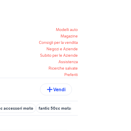
Modelli auto
Magazine
Consigli per la vendita
Negozi e Aziende
Subito per le Aziende
Assistenza
Ricerche salvate
Preferiti
Vendi
cc accessori moto
fantic 50cc motard
derbi 50cc
mini moto cr