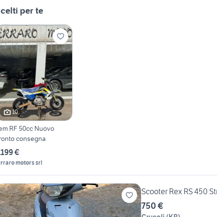
celti per te
10
em RF 50cc Nuovo
ronto consegna
.199 €
erraro motors srl
Scooter Rex RS 450 St
750 €
Crucoli
(
KR
)