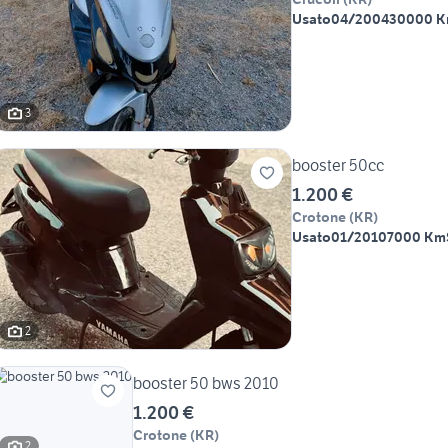
Usato
04/2004
30000 
3
booster 50cc
1.200 €
Crotone
(
KR
)
Usato
01/2010
7000 Km
2
booster 50 bws 2010
1.200 €
Crotone
(
KR
)
2