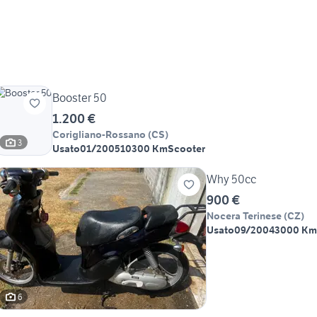
Booster 50
1.200 €
Corigliano-Rossano
(
CS
)
3
Usato
01/2005
10300 Km
Scooter
Why 50cc
900 €
Nocera Terinese
(
CZ
)
Usato
09/2004
3000 Km
6