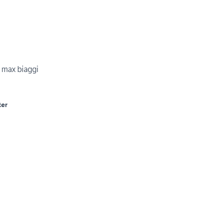
n max biaggi
er