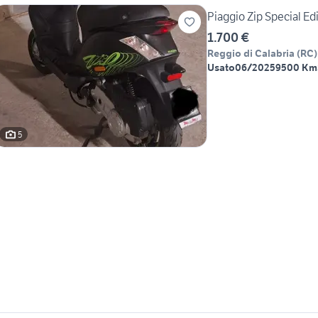
Piaggio Zip Special Ed
1.700 €
Reggio di Calabria
(
RC
)
Usato
06/2025
9500 Km
5