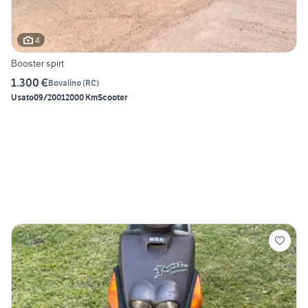
4
Booster spirt
1.300 €
Bovalino
(
RC
)
Usato
09/2001
2000 Km
Scooter