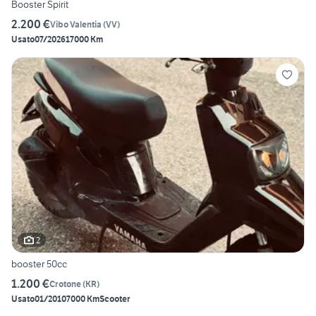
Booster Spirit
2.200 €
Vibo Valentia
(
VV
)
Usato
07/2026
17000 Km
2
booster 50cc
1.200 €
Crotone
(
KR
)
Usato
01/2010
7000 Km
Scooter