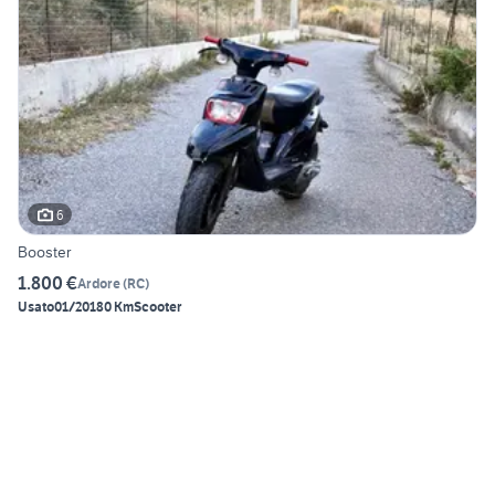
6
Booster
1.800 €
Ardore
(
RC
)
Usato
01/2018
0 Km
Scooter