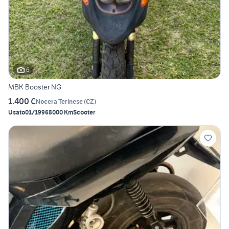
6
MBK Booster NG
1.400 €
Nocera Terinese
(
CZ
)
Usato
01/1996
8000 Km
Scooter