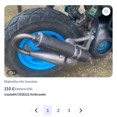
4
Matmitta mhr booster
150 €
Cetraro
(
CS
)
Usato
04/2026
111 Km
Scooter
1
2
3