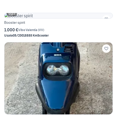
4
Booster spirit
1.000 €
Vibo Valentia
(
VV
)
Usato
05/2001
8888 Km
Scooter