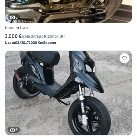
5
booster bws
2.000 €
Isola di Capo Rizzuto
(
KR
)
Usato
03/2017
1000 Km
Scooter
6