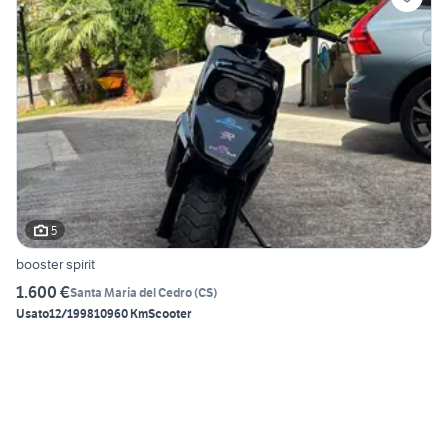
5
booster spirit
1.600 €
Santa Maria del Cedro
(
CS
)
Usato
12/1998
10960 Km
Scooter