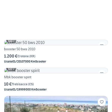
2
booster 50 bws 2010
1.200 €
Crotone
(
KR
)
Usato
01/2010
7000 Km
Scooter
2
Mbk booster spirit
10 €
Trebisacce
(
CS
)
Usato
01/1999
9000 Km
Scooter