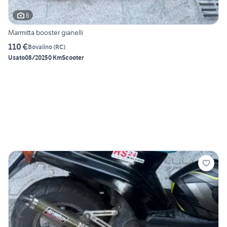
6
Marmitta booster gianelli
110 €
Bovalino
(
RC
)
Usato
08/2025
0 Km
Scooter