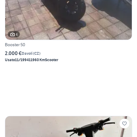
4
Booster 50
2.000 €
Davoli
(
CZ
)
Usato
11/1994
11960 Km
Scooter