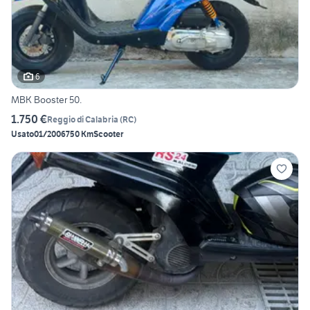
6
MBK Booster 50.
1.750 €
Reggio di Calabria
(
RC
)
Usato
01/2006
750 Km
Scooter