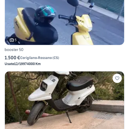
5
booster 50
1.500 €
Corigliano-Rossano
(
CS
)
Usato
12/1997
4000 Km