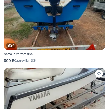
6
barca in vetroresina
800 €
Castrovillari
(
CS
)