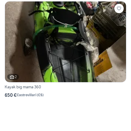
2
Kayak big mama 360
650 €
Castrovillari
(
CS
)