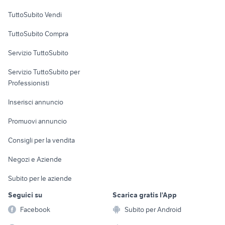
Case vacanza
TuttoSubito Vendi
Uffici e Locali
TuttoSubito Compra
commerciali
Servizio TuttoSubito
elettronica
per la casa e la
sports e hobby
Servizio TuttoSubito per
persona
Informatica
Animali
Professionisti
Arredamento e
Console e
Accessori per
Casalinghi
Inserisci annuncio
Videogiochi
animali
Elettrodomestici
Promuovi annuncio
Audio/Video
Musica e Film
Giardino e Fai da te
Consigli per la vendita
Fotografia
Libri e Riviste
Abbigliamento e
Negozi e Aziende
Telefonia
Strumenti Musicali
Accessori
Subito per le aziende
Sports
Tutto per i bambini
Seguici su
Scarica gratis l'App
Biciclette
Facebook
Subito per Android
Collezionismo