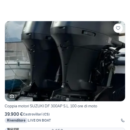
3
Coppia motori SUZUKI DF 300AP S.L. 100 ore di moto
39.900 €
Castrovillari
(
CS
)
Rivenditore
LIVE ON BOAT
2