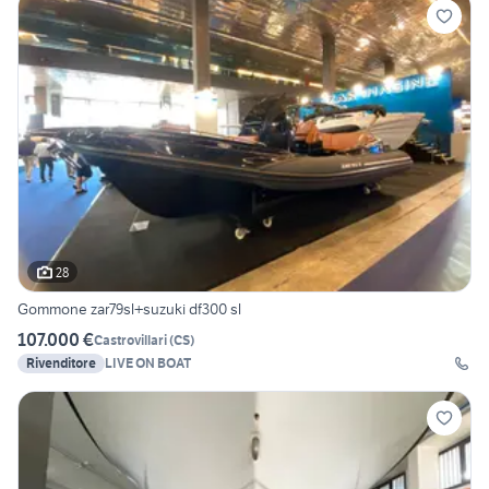
28
Gommone zar79sl+suzuki df300 sl
107.000 €
Castrovillari
(
CS
)
Rivenditore
LIVE ON BOAT