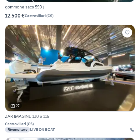
gommone sacs 590 j
12.500 €
Castrovillari
(
CS
)
27
ZAR IMAGINE 130 e 115
Castrovillari
(
CS
)
Rivenditore
LIVE ON BOAT