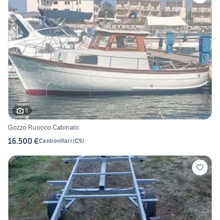
6
Gozzo Ruocco Cabinato
16.500 €
Castrovillari
(
CS
)