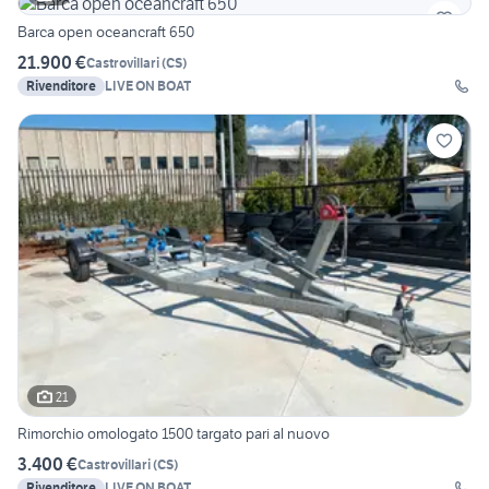
Barca open oceancraft 650
21.900 €
Castrovillari
(
CS
)
Rivenditore
LIVE ON BOAT
21
Rimorchio omologato 1500 targato pari al nuovo
3.400 €
Castrovillari
(
CS
)
Rivenditore
LIVE ON BOAT