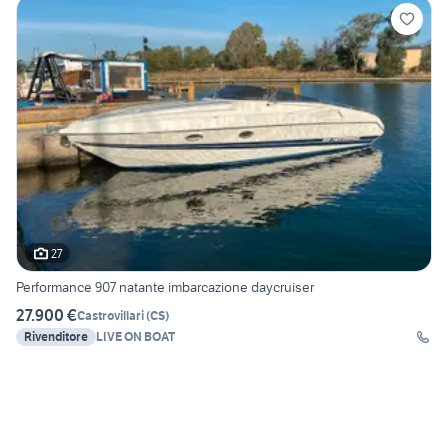
27
Performance 907 natante imbarcazione daycruiser
27.900 €
Castrovillari
(
CS
)
Rivenditore
LIVE ON BOAT