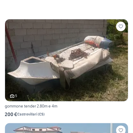
5
gommone tender 2.80m e 4m
200 €
Castrovillari
(
CS
)