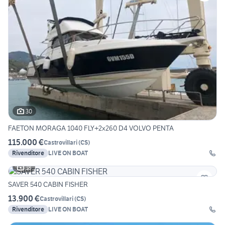
30
FAETON MORAGA 1040 FLY+2x260 D4 VOLVO PENTA
115.000 €
Castrovillari
(
CS
)
Rivenditore
LIVE ON BOAT
18
SAVER 540 CABIN FISHER
13.900 €
Castrovillari
(
CS
)
Rivenditore
LIVE ON BOAT