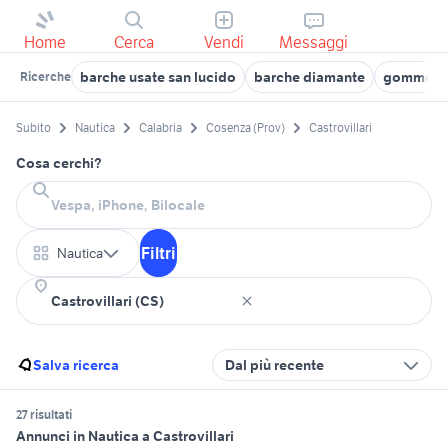
Home
Cerca
Vendi
Messaggi
barche usate san lucido
barche diamante
gommoni 
Ricerche
Subito
Nautica
Calabria
Cosenza (Prov)
Castrovillari
Cosa cerchi?
Filtri
Nautica
Salva ricerca
Dal più recente
27 risultati
Annunci in Nautica a Castrovillari