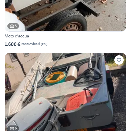
5
Moto d'acqua
1.600 €
Castrovillari
(
CS
)
6