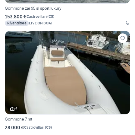
Gommone zar 95 sl sport luxury
153.800 €
Castrovillari
(
CS
)
Rivenditore
LIVE ON BOAT
6
Gommone 7 mt
28.000 €
Castrovillari
(
CS
)