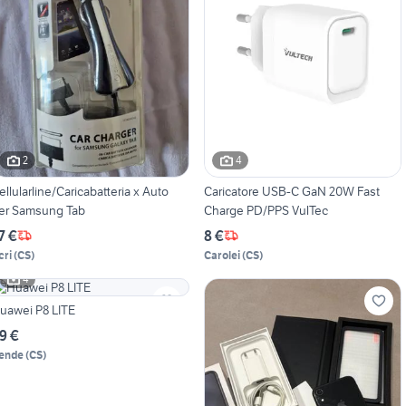
2
4
ellularline/Caricabatteria x Auto
Caricatore USB-C GaN 20W Fast
er Samsung Tab
Charge PD/PPS VulTec
7 €
8 €
cri
(
CS
)
Carolei
(
CS
)
4
uawei P8 LITE
9 €
ende
(
CS
)