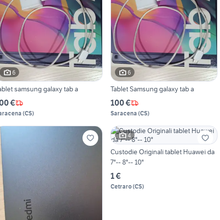
6
6
ablet samsung galaxy tab a
Tablet Samsung galaxy tab a
00 €
100 €
aracena
(
CS
)
Saracena
(
CS
)
4
Custodie Originali tablet Huawei da
7"-- 8"-- 10"
1 €
Cetraro
(
CS
)