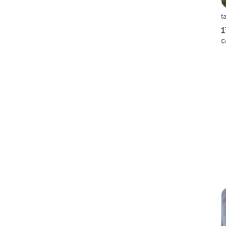
t
1
C