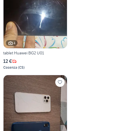
4
tablet Huawei BG2 U01
12 €
Cosenza
(
CS
)