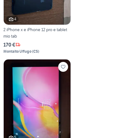
4
2 iPhone x e iPhone 12 pro e tablet
mio tab
170 €
Montalto Uffugo
(
CS
)
5