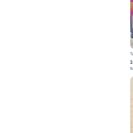
T
1
S