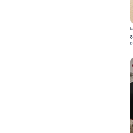
t
8
D