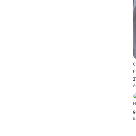
C
p
1
A
H
9
R