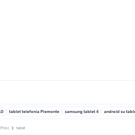
10
tablet telefonia Piemonte
samsung tablet 4
android su tab
(Prov)
tablet