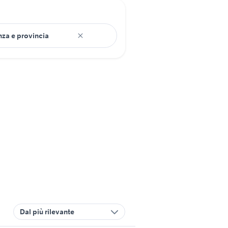
Dal più rilevante