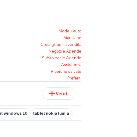
Modelli auto
Magazine
Consigli per la vendita
Negozi e Aziende
Subito per le Aziende
Assistenza
Ricerche salvate
Preferiti
Vendi
let windows 10
tablet nokia lumia
tablet con sim 4g telefonia
s