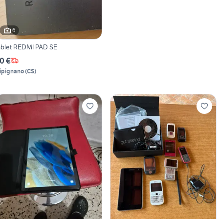
6
ablet REDMI PAD SE
0 €
ipignano
(
CS
)