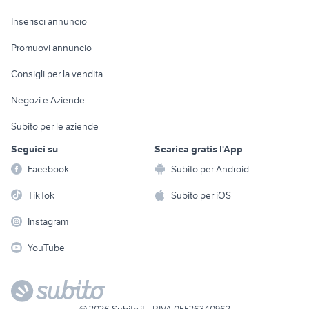
Arredamento e
Console e
Accessori per
Casalinghi
Inserisci annuncio
Videogiochi
animali
Elettrodomestici
Promuovi annuncio
Audio/Video
Musica e Film
Giardino e Fai da te
Consigli per la vendita
Fotografia
Libri e Riviste
Abbigliamento e
Negozi e Aziende
Telefonia
Strumenti Musicali
Accessori
Subito per le aziende
Sports
Tutto per i bambini
Seguici su
Scarica gratis l'App
Biciclette
Facebook
Subito per Android
Collezionismo
TikTok
Subito per iOS
Instagram
YouTube
©
2026
Subito.it - P.IVA 05526340962