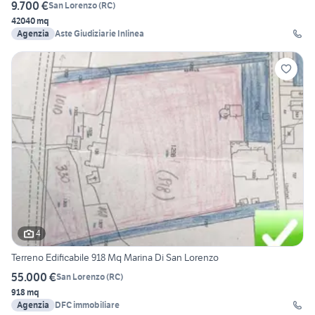
9.700 €
San Lorenzo
(
RC
)
42040 mq
Agenzia
Aste Giudiziarie Inlinea
4
Terreno Edificabile 918 Mq Marina Di San Lorenzo
55.000 €
San Lorenzo
(
RC
)
918 mq
Agenzia
DFC immobiliare