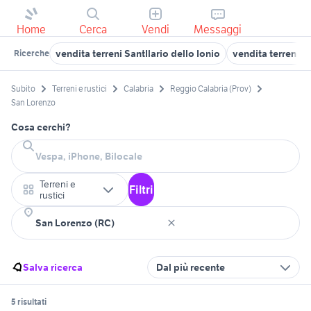
Home
Cerca
Vendi
Messaggi
vendita terreni SantIlario dello Ionio
vendita terreni R
Ricerche
Subito
Terreni e rustici
Calabria
Reggio Calabria (Prov)
San Lorenzo
Cosa cerchi?
Terreni e
Filtri
rustici
Salva ricerca
Dal più recente
5 risultati