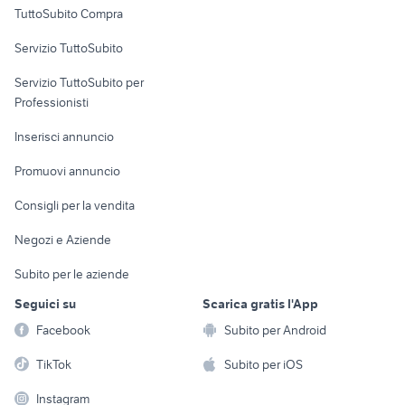
TuttoSubito Compra
commerciali
Servizio TuttoSubito
elettronica
per la casa e la
sports e hobby
Servizio TuttoSubito per
persona
Informatica
Animali
Professionisti
Arredamento e
Console e
Accessori per
Casalinghi
Inserisci annuncio
Videogiochi
animali
Elettrodomestici
Promuovi annuncio
Audio/Video
Musica e Film
Giardino e Fai da te
Consigli per la vendita
Fotografia
Libri e Riviste
Abbigliamento e
Negozi e Aziende
Telefonia
Strumenti Musicali
Accessori
Subito per le aziende
Sports
Tutto per i bambini
Seguici su
Scarica gratis l'App
Biciclette
Facebook
Subito per Android
Collezionismo
TikTok
Subito per iOS
Instagram