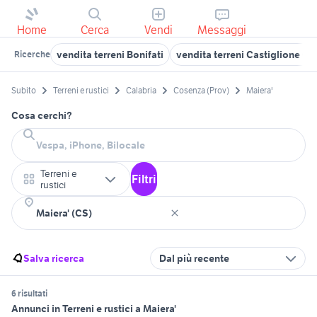
Home
Cerca
Vendi
Messaggi
vendita terreni Bonifati
vendita terreni Castiglione C
Ricerche
Subito
Terreni e rustici
Calabria
Cosenza (Prov)
Maiera'
Cosa cerchi?
Terreni e
Filtri
rustici
Salva ricerca
Dal più recente
6 risultati
Annunci in Terreni e rustici a Maiera'