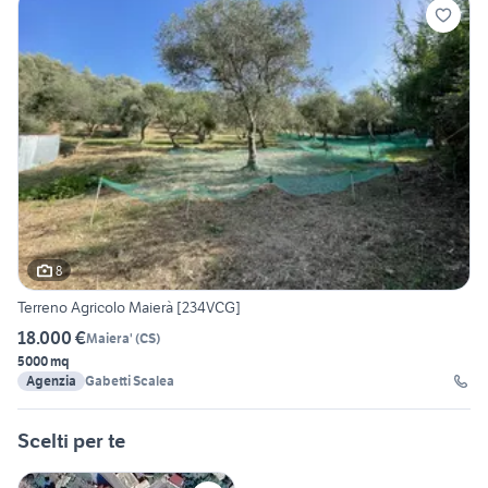
8
Terreno Agricolo Maierà [234VCG]
18.000 €
Maiera'
(
CS
)
5000 mq
Agenzia
Gabetti Scalea
Scelti per te