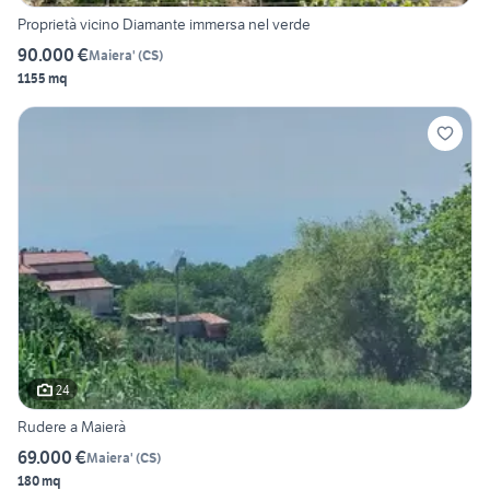
Proprietà vicino Diamante immersa nel verde
90.000 €
Maiera'
(
CS
)
1155 mq
24
Rudere a Maierà
69.000 €
Maiera'
(
CS
)
180 mq