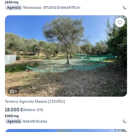
1600 mq
Agenzia
Tecnocasa - STUDIO DIAMANTE srl
8
Terreno Agricolo Maierà [234VRG]
18.000 €
Maiera'
(
CS
)
5000 mq
Agenzia
Gabetti Scalea