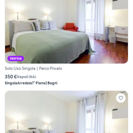
Vetrina
Solo Uso Singola | Parco Privato
350 €
Napoli
(
NA
)
Singola
Arredata
7° Piano
2 Bagni