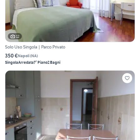
12
Solo Uso Singola | Parco Privato
350 €
Napoli
(
NA
)
Singola
Arredata
7° Piano
2 Bagni