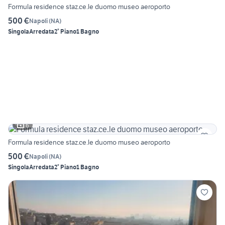
Formula residence staz.ce.le duomo museo aeroporto
500 €
Napoli
(
NA
)
Singola
Arredata
2° Piano
1 Bagno
6
Formula residence staz.ce.le duomo museo aeroporto
500 €
Napoli
(
NA
)
Singola
Arredata
2° Piano
1 Bagno