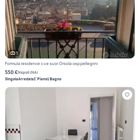
5
Formula residence c.v.e suor Orsola osp.pellegrini
550 €
Napoli
(
NA
)
Singola
Arredata
1° Piano
1 Bagno