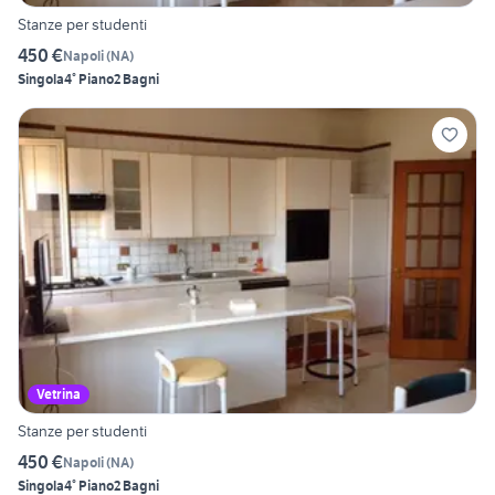
Stanze per studenti
450 €
Napoli
(
NA
)
Singola
4° Piano
2 Bagni
Vetrina
Stanze per studenti
450 €
Napoli
(
NA
)
Singola
4° Piano
2 Bagni