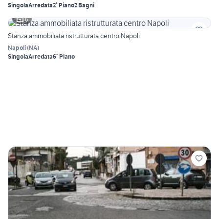
Singola
Arredata
2° Piano
2 Bagni
6
Stanza ammobiliata ristrutturata centro Napoli
Napoli
(
NA
)
Singola
Arredata
6° Piano