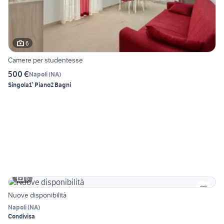
6
Camere per studentesse
500 €
Napoli
(
NA
)
Singola
1° Piano
2 Bagni
6
Nuove disponibilità
Napoli
(
NA
)
Condivisa