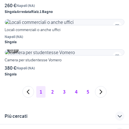
260 €
Napoli
(
NA
)
Singola
Arredata
Rialz.
1 Bagno
Locali commerciali o anche uffici
Napoli
(
NA
)
Singola
3
Camera per studentesse Vomero
380 €
Napoli
(
NA
)
Singola
1
2
3
4
5
Più cercati
Correlati
Richerche simili
Suggerimenti