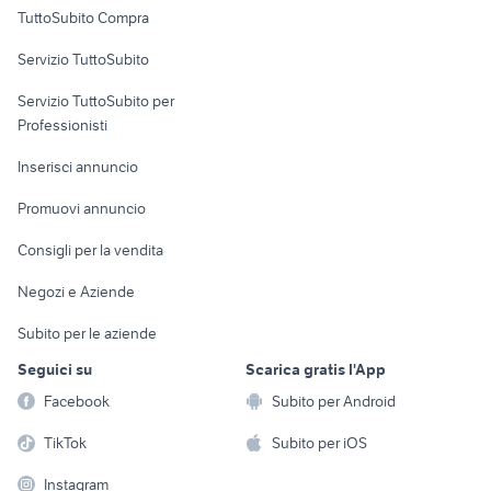
Uffici e Locali
TuttoSubito Compra
commerciali
Servizio TuttoSubito
elettronica
per la casa e la
sports e hobby
Servizio TuttoSubito per
persona
Informatica
Animali
Professionisti
Arredamento e
Console e
Accessori per
Casalinghi
Inserisci annuncio
Videogiochi
animali
Elettrodomestici
Promuovi annuncio
Audio/Video
Musica e Film
Giardino e Fai da te
Consigli per la vendita
Fotografia
Libri e Riviste
Abbigliamento e
Negozi e Aziende
Telefonia
Strumenti Musicali
Accessori
Subito per le aziende
Sports
Tutto per i bambini
Seguici su
Scarica gratis l'App
Biciclette
Facebook
Subito per Android
Collezionismo
TikTok
Subito per iOS
Instagram