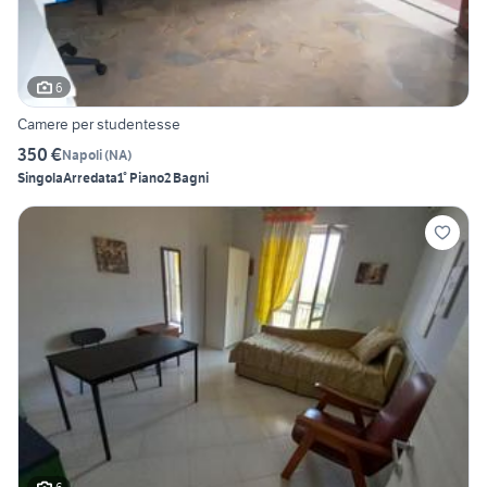
6
Camere per studentesse
350 €
Napoli
(
NA
)
Singola
Arredata
1° Piano
2 Bagni