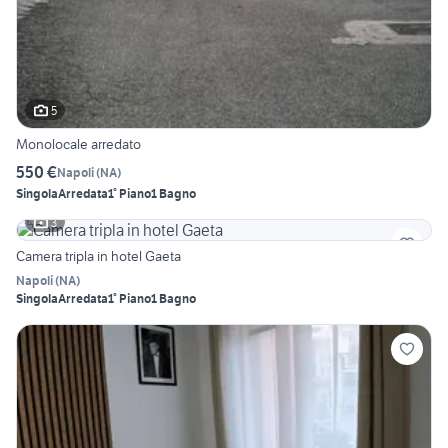
5
Monolocale arredato
550 €
Napoli
(
NA
)
Singola
Arredata
1° Piano
1 Bagno
3
Camera tripla in hotel Gaeta
Napoli
(
NA
)
Singola
Arredata
1° Piano
1 Bagno