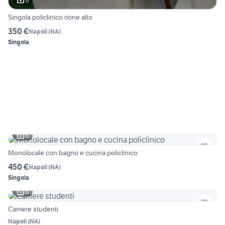
6
Singola policlinico rione alto
350 €
Napoli
(
NA
)
Singola
6
Monolocale con bagno e cucina policlinico
450 €
Napoli
(
NA
)
Singola
6
Camere studenti
Napoli
(
NA
)