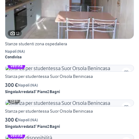
12
Stanze studenti zona ospedaliera
Napoli
(
NA
)
Condivisa
Vetrina
Stanza per studentessa Suor Orsola Benincasa
300 €
Napoli
(
NA
)
Singola
Arredata
3° Piano
2 Bagni
6
Stanza per studentessa Suor Orsola Benincasa
300 €
Napoli
(
NA
)
Singola
Arredata
3° Piano
2 Bagni
Vetrina