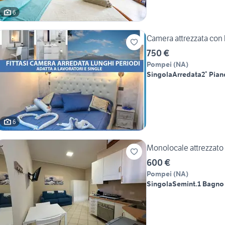
6
Camera attrezzata con 
750 €
Pompei
(
NA
)
Singola
Arredata
2° Pian
6
Monolocale attrezzato
600 €
Pompei
(
NA
)
Singola
Semint.
1 Bagno