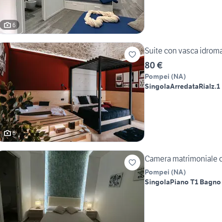
6
Suite con vasca idrom
80 €
Pompei
(
NA
)
Singola
Arredata
Rialz.
1
6
Camera matrimoniale 
Pompei
(
NA
)
Singola
Piano T
1 Bagno