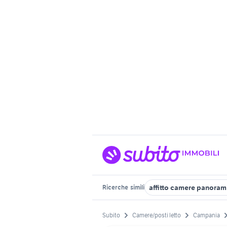
affitto camere panoram
Ricerche
simili
Subito
Camere/posti letto
Campania