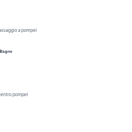
assaggio a pompei
 Bagno
centro pompei