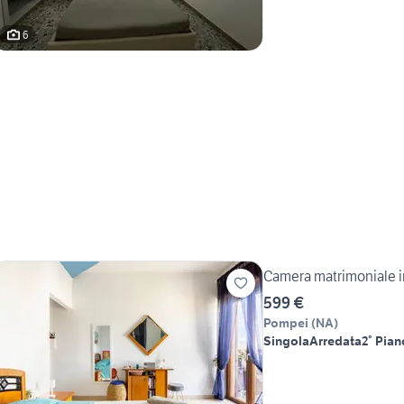
6
Camera matrimoniale i
599 €
Pompei
(
NA
)
Singola
Arredata
2° Pian