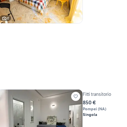
8
Fitti transitorio
850 €
Pompei
(
NA
)
Singola