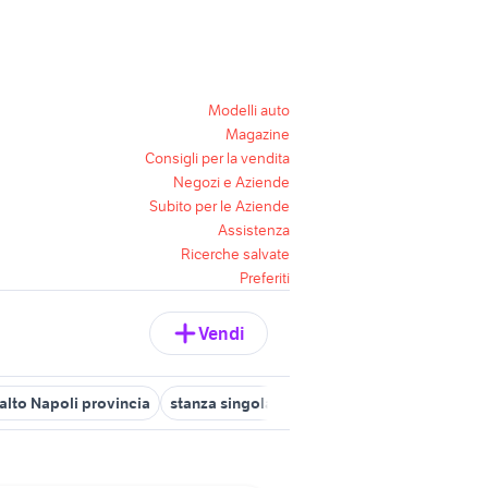
Modelli auto
Magazine
Consigli per la vendita
Negozi e Aziende
Subito per le Aziende
Assistenza
Ricerche salvate
Preferiti
Vendi
 alto Napoli provincia
stanza singola napoli
singola portici
aff