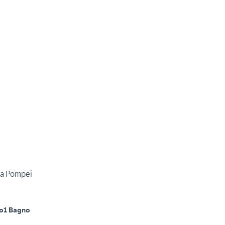
 a Pompei
no
1 Bagno