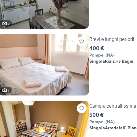
5
Brevi e lunghi periodi
400 €
Pompei
(
NA
)
Singola
Rialz.
+3 Bagni
2
Camera centrallissima
500 €
Pompei
(
NA
)
Singola
Arredata
6° Pia