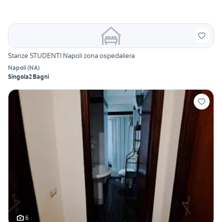
Stanze STUDENTI Napoli zona ospedaliera
Napoli
(
NA
)
Singola
2 Bagni
6