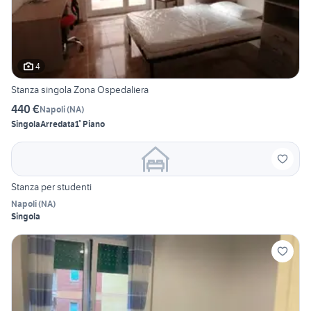
4
Stanza singola Zona Ospedaliera
440 €
Napoli
(
NA
)
Singola
Arredata
1° Piano
Stanza per studenti
Napoli
(
NA
)
Singola