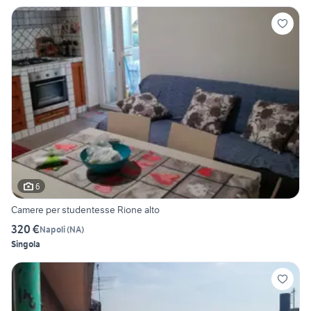
6
Camere per studentesse Rione alto
320 €
Napoli
(
NA
)
Singola