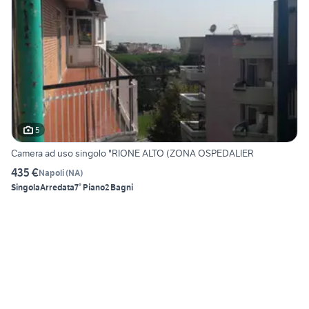
5
Camera ad uso singolo "RIONE ALTO (ZONA OSPEDALIER
435 €
Napoli
(
NA
)
Singola
Arredata
7° Piano
2 Bagni