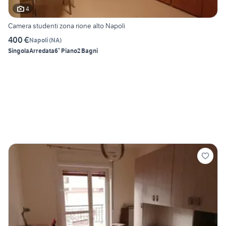
4
Camera studenti zona rione alto Napoli
400 €
Napoli
(
NA
)
Singola
Arredata
6° Piano
2 Bagni