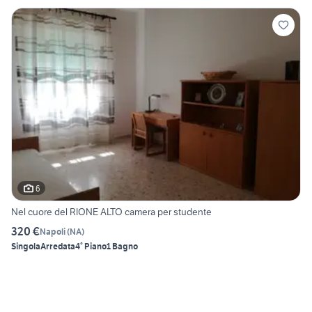
6
Nel cuore del RIONE ALTO camera per studente
320 €
Napoli
(
NA
)
Singola
Arredata
4° Piano
1 Bagno