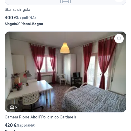
Stanza singola
400 €
Napoli
(
NA
)
Singola
2° Piano
1 Bagno
6
Camera Rione Alto II°Policlinico Cardarelli
420 €
Napoli
(
NA
)