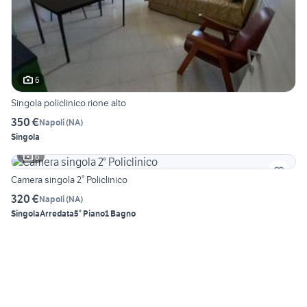
6
Singola policlinico rione alto
350 €
Napoli
(
NA
)
Singola
6
Camera singola 2° Policlinico
320 €
Napoli
(
NA
)
Singola
Arredata
5° Piano
1 Bagno