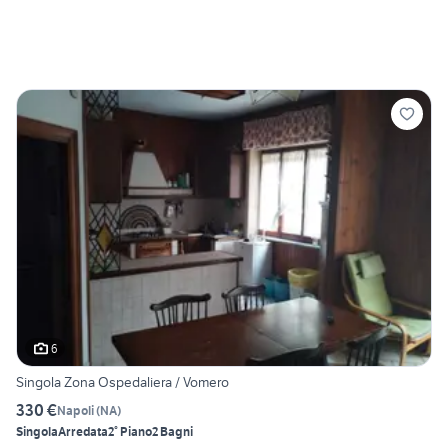
6
Singola Zona Ospedaliera / Vomero
330 €
Napoli
(
NA
)
Singola
Arredata
2° Piano
2 Bagni