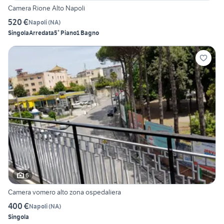
Camera Rione Alto Napoli
520 €
Napoli
(
NA
)
Singola
Arredata
5° Piano
1 Bagno
6
Camera vomero alto zona ospedaliera
400 €
Napoli
(
NA
)
Singola