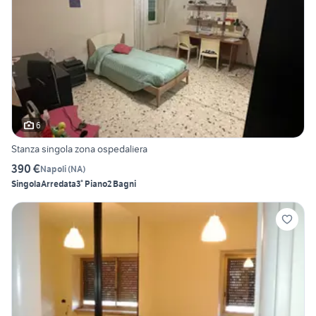
6
Stanza singola zona ospedaliera
390 €
Napoli
(
NA
)
Singola
Arredata
3° Piano
2 Bagni