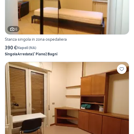
6
Stanza singola in zona ospedaliera
390 €
Napoli
(
NA
)
Singola
Arredata
1° Piano
2 Bagni