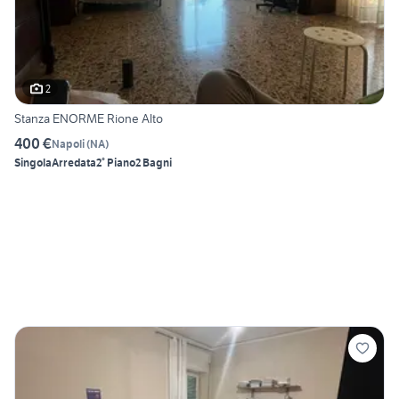
2
Stanza ENORME Rione Alto
400 €
Napoli
(
NA
)
Singola
Arredata
2° Piano
2 Bagni