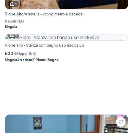
5
Rione Alto/Arenella - vicino metro e ospedali
Napoli
(
NA
)
Singola
5
Rione alto - Stanza con bagno uso esclusivo
600 €
Napoli
(
NA
)
Singola
Arredata
2° Piano
1 Bagno