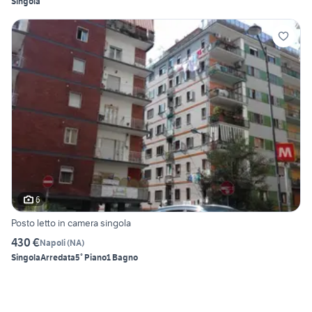
Singola
6
Posto letto in camera singola
430 €
Napoli
(
NA
)
Singola
Arredata
5° Piano
1 Bagno