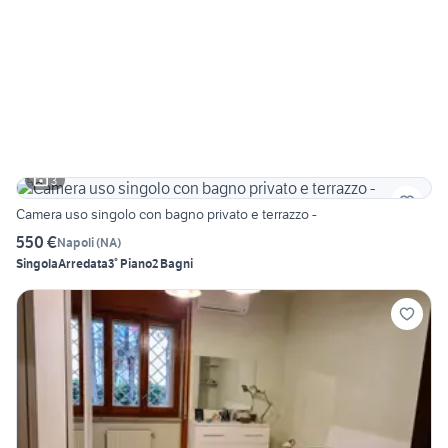
3
Camera uso singolo con bagno privato e terrazzo -
550 €
Napoli
(
NA
)
Singola
Arredata
3° Piano
2 Bagni