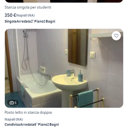
Stanza singola per studenti
350 €
Napoli
(
NA
)
Singola
Arredata
2° Piano
2 Bagni
6
Posto letto in stanza doppia
Napoli
(
NA
)
Condivisa
Arredata
6° Piano
2 Bagni