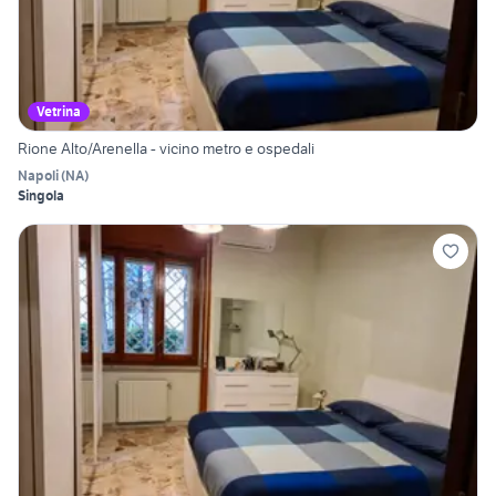
Vetrina
Rione Alto/Arenella - vicino metro e ospedali
Napoli
(
NA
)
Singola