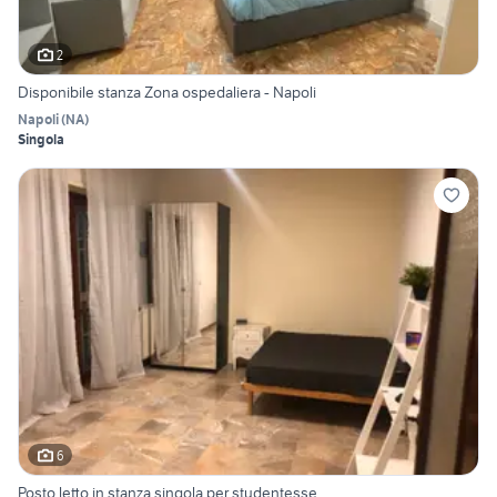
2
Disponibile stanza Zona ospedaliera - Napoli
Napoli
(
NA
)
Singola
6
Posto letto in stanza singola per studentesse