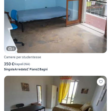
6
Camere per studentesse
350 €
Napoli
(
NA
)
Singola
Arredata
1° Piano
2 Bagni