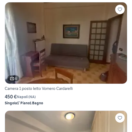
6
Camera 1 posto letto Vomero Cardarelli
450 €
Napoli
(
NA
)
Singola
1° Piano
1 Bagno