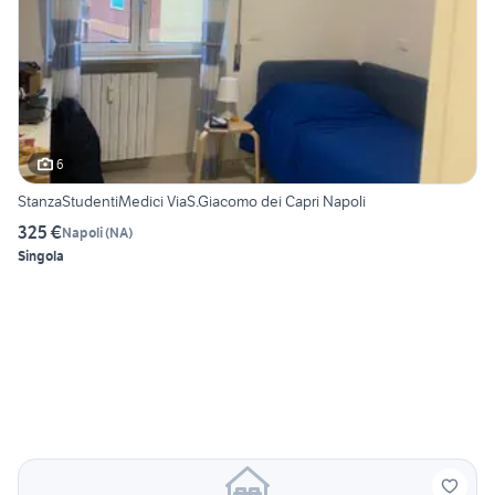
6
StanzaStudentiMedici ViaS.Giacomo dei Capri Napoli
325 €
Napoli
(
NA
)
Singola