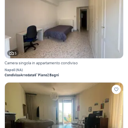
5
Camera singola in appartamento condiviso
Napoli
(
NA
)
Condivisa
Arredata
6° Piano
2 Bagni