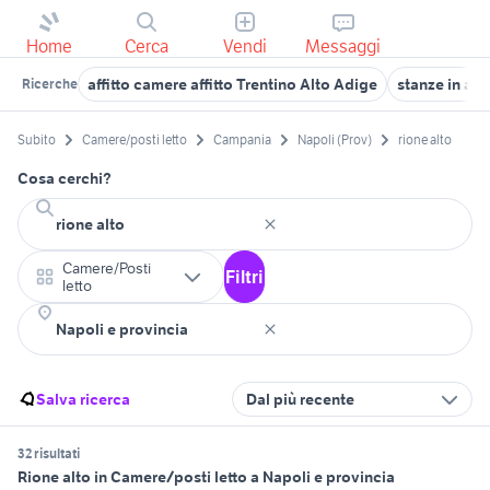
Home
Cerca
Vendi
Messaggi
affitto camere affitto Trentino Alto Adige
stanze in affi
Ricerche
Subito
Camere/posti letto
Campania
Napoli (Prov)
rione alto
Cosa cerchi?
Camere/Posti
Filtri
letto
Salva ricerca
Dal più recente
32 risultati
Rione alto in Camere/posti letto a Napoli e provincia